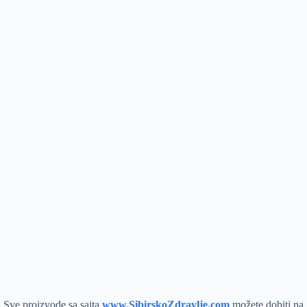
Sve proizvode sa sajta
www.SibirskoZdravlje.com
možete dobiti na