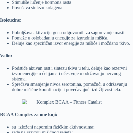
Stimuliše lučenje hormona rasta
Povećava sintezu kolagena.
Isoleucine:
Poboljšava aktivaciju gena odgovornih za sagorevanje masti.
Pomaže u oslobađanju energije za izgradnju mišića.
Deluje kao specifičan izvor energije za mišiće i moždano tkivo.
Valin:
Podstiče aktivan rast i sintezu tkiva u telu, deluje kao rezervni
izvor energije u ćelijama i učestvuje u održavanju nervnog
sistema.
Sprečava smanjenje nivoa serotonina, pomažući u održavanju
dobre mišićne koordinacije i povećavajući izdržljivost tela.
BCAA Complex za one koji:
su izloženi napornim fizičkim aktivnostima;
rade na razvoju mišićnog reljefa;