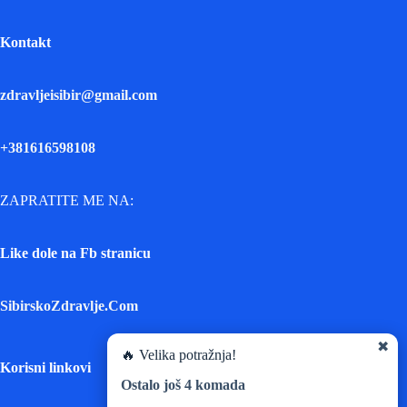
Kontakt
zdravljeisibir@gmail.com
+381616598108
ZAPRATITE ME NA:
Like dole na Fb stranicu
SibirskoZdravlje.Com
✖
🔥 Velika potražnja!
Korisni linkovi
Ostalo još
4
komada