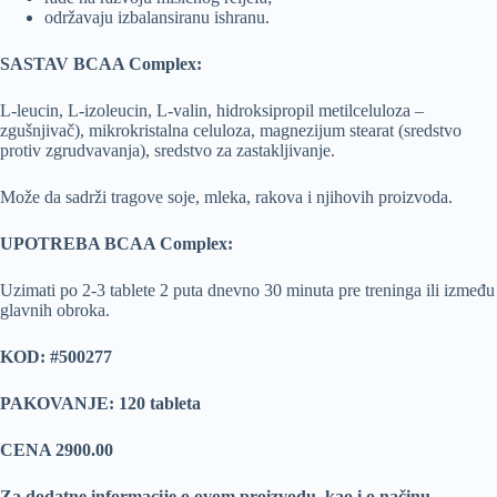
održavaju izbalansiranu ishranu.
SASTAV BCAA Complex:
L-leucin, L-izoleucin, L-valin, hidroksipropil metilceluloza –
zgušnjivač), mikrokristalna celuloza, magnezijum stearat (sredstvo
protiv zgrudvavanja), sredstvo za zastakljivanje.
Može da sadrži tragove soje, mleka, rakova i njihovih proizvoda.
UPOTREBA BCAA Complex:
Uzimati po 2-3 tablete 2 puta dnevno 30 minuta pre treninga ili između
glavnih obroka.
KOD:
#500277
PAKOVANJE: 120 tableta
CENA 2900.00
Za dodatne informacije o ovom proizvodu, kao i o načinu