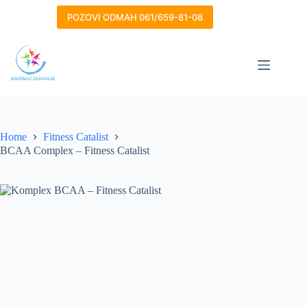
Skip
to
POZOVI ODMAH 061/659-81-08
content
Home
Fitness Catalist
BCAA Complex – Fitness Catalist