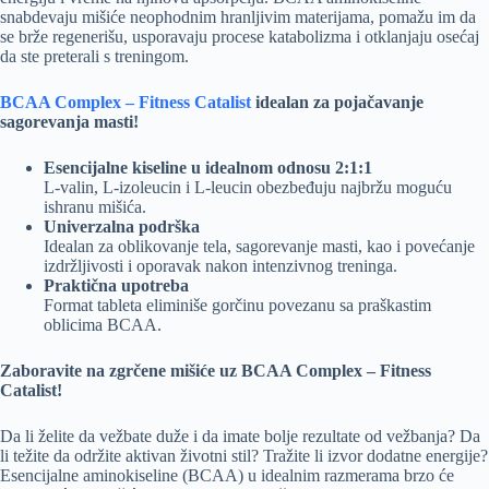
snabdevaju mišiće neophodnim hranljivim materijama, pomažu im da
se brže regenerišu, usporavaju procese katabolizma i otklanjaju osećaj
da ste preterali s treningom.
BCAA Complex – Fitness Catalist
idealan za pojačavanje
sagorevanja masti!
Esencijalne kiseline u idealnom odnosu 2:1:1
L-valin, L-izoleucin i L-leucin obezbeđuju najbržu moguću
ishranu mišića.
Univerzalna podrška
Idealan za oblikovanje tela, sagorevanje masti, kao i povećanje
izdržljivosti i oporavak nakon intenzivnog treninga.
Praktična upotreba
Format tableta eliminiše gorčinu povezanu sa praškastim
oblicima BCAA.
Zaboravite na zgrčene mišiće uz BCAA Complex – Fitness
Catalist!
Da li želite da vežbate duže i da imate bolje rezultate od vežbanja? Da
li težite da održite aktivan životni stil? Tražite li izvor dodatne energije?
Esencijalne aminokiseline (BCAA) u idealnim razmerama brzo će