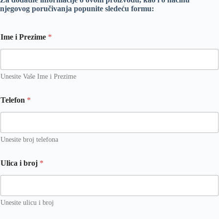
njegovog poručivanja popunite sledeću formu:
Ime i Prezime
*
Unesite Vaše Ime i Prezime
i
Telefon
*
v
a
s
i
Unesite broj telefona
Ulica i broj
*
Unesite ulicu i broj