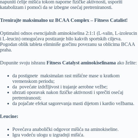
napuniti ćelije mišića tokom naporne fizičke aktivnosti, usporiti
katabolizam i pomoći da se izbegne osećaj pretreniranosti.
Trenirajte maksimalno uz BCAA Complex – Fitness Catalist!
Optimalni odnos esencijalnih aminokiselina 2:1:1 (L-valin, L-izoleucin
i L-leucin) omogućava postizanje bilo kakvih sportskih ciljeva.
Pogodan oblik tableta eliminiše gorčinu povezanu sa oblicima BCAA
praha.
Dopunite svoju ishranu
Fitness Catalyst aminokiselinama
ako želite:
da postignete maksimalan rast mišićne mase u kratkom
vremenskom periodu;
da povećate izdržljivost i trajanje aerobne vežbe;
ubrzati oporavak nakon fizičke aktivnosti i sprečiti osećaj
pretreniranosti;
da pojačate efekat sagorevanja masti dijetom i kardio vežbama.
Leucine:
Povećava anabolički odgovor mišića na aminokiseline.
Igra vodeću ulogu u izgradnji mišića.