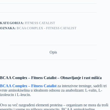
KATEGORIJA:
FITNESS CATALIST
OZNAKA:
BCAA COMPLEX - FITNESS CATALIST
Opis
BCAA Complex – Fitness Catalist – Obnavljanje i rast mišića
BCAA Complex – Fitness Catalist
za intenzivne treninge, sadrži tri
vrste aminokiselina u idealnom odnosu za anabolizam: L-valin, L-
izoleucin i L-leucin.
Ovo su već razgrađeni elementi proteina – organizam ne mora da troši
energiju i vreme na njihovu apsorpciju. BCAA aminokiseline