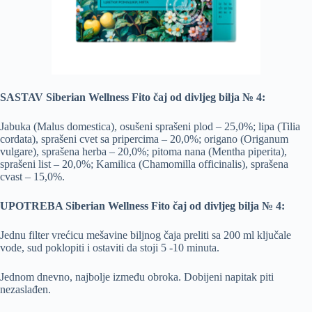
SASTAV Siberian Wellness Fito čaj od divljeg bilja № 4:
Jabuka (Malus domestica), osušeni sprašeni plod – 25,0%; lipa (Tilia
cordata), sprašeni cvet sa pripercima – 20,0%; origano (Origanum
vulgare), sprašena herba – 20,0%; pitoma nana (Mentha piperita),
sprašeni list – 20,0%; Kamilica (Chamomilla officinalis), sprašena
cvast – 15,0%.
UPOTREBA Siberian Wellness Fito čaj od divljeg bilja № 4:
Jednu filter vrećicu mešavine biljnog čaja preliti sa 200 ml ključale
vode, sud poklopiti i ostaviti da stoji 5 -10 minuta.
Jednom dnevno, najbolje između obroka. Dobijeni napitak piti
nezaslađen.