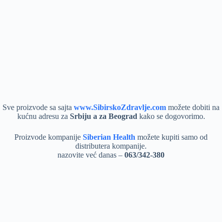
Sve proizvode sa sajta
www.SibirskoZdravlje.com
možete dobiti na
kućnu adresu za
Srbiju a za Beograd
kako se dogovorimo.
Proizvode kompanije
Siberian Health
možete kupiti samo od
distributera kompanije.
nazovite već danas –
063/342-380