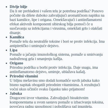
Divlje bilje
Da li ste prehlađeni i vašem telu je potrebna podrška? Ponovo
počnite da dišete duboko zahvaljujući aromatičnom napitku na
bazi kamilice, lipe i origana. Omekšavajući i antiinflamatorni
efekat aktivnih komponenti sibirskog bilja pomoći će u
suočavanju sa infekcijama i virusima, omekšati grlo i olakšati
disanje.
Kamilica
Pomaže telu da neutrališe toksine i bori se protiv infekcija. Ima
antipiretičko i umirujuće dejstvo.
Lipa
Pomaže u jačanju imunološkog sistema, pomaže u smirivanju
nadraženog grla i smanjenju kašlja.
Origano
Prirodna podrška u borbi protiv infekcija. Daje snagu, ima
antiinflamatorno dejstvo, umiruje, ublažava kašalj.
Prirodni vitamini
U biljnu mešavinu smo dodali komadiće suvih jabuka kako
bismo napitak obogatili prirodnim vitaminima. A rezultujući
voćni ukus učiniće svaku čajanku tako prijatnom!
Jabuka
Dragoceni izvor vitamina. Zahvaljujući bioaktivnim
komponentama u svom sastavu pomaže u izbacivanju toksina,
povećava radnu sposobnost i poboljšava rad imuniteta.