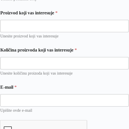
Proizvod koji vas interesuje
*
Unesite proizvod koji vas interesuje
Količina proizvoda koji vas interesuje
*
Unesite količinu proizoda koji vas interesuje
P
E-mail
*
r
o
i
z
v
Upišite ovde e-mail
o
d
P