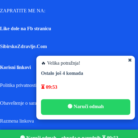
ZAPRATITE ME NA:
Like dole na Fb stranicu
SibirskoZdravlje.Com
✖
🔥 Velika potražnja!
Korisni linkovi
Ostalo još
4
komada
Politika privatnosti
⏳
09:53
Obaveštenje o saradnji
🟢 Naruči odmah
Razmena linkova
🟢 Naruči odmah – obrada u narednih ⏳
09:53