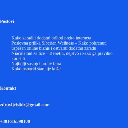
Postovi
Kako zaraditi dodatni prihod preko interneta
Poslovna prilika Siberian Wellness – Kako pokrenuti
uspešan online biznis i ostvariti dodatnu zaradu
Niacinamid za lice – Benefiti, dejstvo i kako ga pravilno
koristiti
Najbolji sastojci protiv bora
Kako usporiti starenje kože
Kontakt
zdravljeisibir@gmail.com
+381616598108