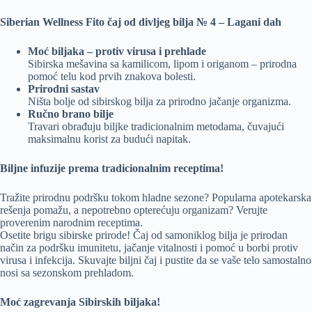
Siberian Wellness Fito čaj od divljeg bilja № 4 – Lagani dah
Moć biljaka – protiv virusa i prehlade
Sibirska mešavina sa kamilicom, lipom i origanom – prirodna
pomoć telu kod prvih znakova bolesti.
Prirodni sastav
Ništa bolje od sibirskog bilja za prirodno jačanje organizma.
Ručno brano bilje
Travari obrađuju biljke tradicionalnim metodama, čuvajući
maksimalnu korist za budući napitak.
Biljne infuzije prema tradicionalnim receptima!
Tražite prirodnu podršku tokom hladne sezone? Popularna apotekarska
rešenja pomažu, a nepotrebno opterećuju organizam? Verujte
proverenim narodnim receptima.
Osetite brigu sibirske prirode! Čaj od samoniklog bilja je prirodan
način za podršku imunitetu, jačanje vitalnosti i pomoć u borbi protiv
virusa i infekcija. Skuvajte biljni čaj i pustite da se vaše telo samostalno
nosi sa sezonskom prehladom.
Moć zagrevanja Sibirskih biljaka!