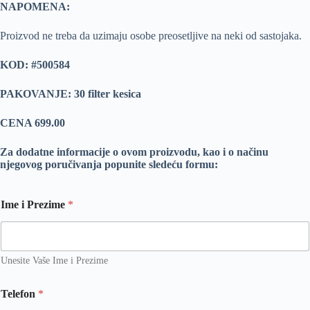
NAPOMENA:
Proizvod ne treba da uzimaju osobe preosetljive na neki od sastojaka.
KOD: #500584
PAKOVANJE: 30 filter kesica
CENA 699.00
Za dodatne informacije o ovom proizvodu, kao i o načinu
njegovog poručivanja popunite sledeću formu:
Ime i Prezime
*
Unesite Vaše Ime i Prezime
Telefon
*