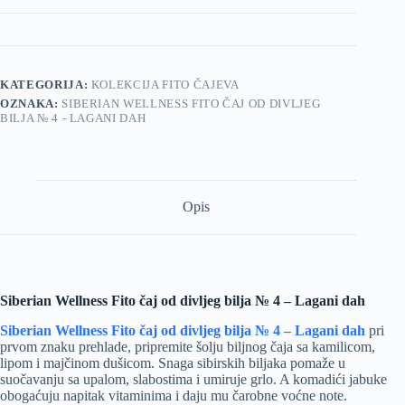
KATEGORIJA:
KOLEKCIJA FITO ČAJEVA
OZNAKA:
SIBERIAN WELLNESS FITO ČAJ OD DIVLJEG
BILJA № 4 - LAGANI DAH
Opis
Siberian Wellness Fito čaj od divljeg bilja № 4 – Lagani dah
Siberian Wellness Fito čaj od divljeg bilja № 4 – Lagani dah
pri
prvom znaku prehlade, pripremite šolju biljnog čaja sa kamilicom,
lipom i majčinom dušicom. Snaga sibirskih biljaka pomaže u
suočavanju sa upalom, slabostima i umiruje grlo. A komadići jabuke
obogaćuju napitak vitaminima i daju mu čarobne voćne note.