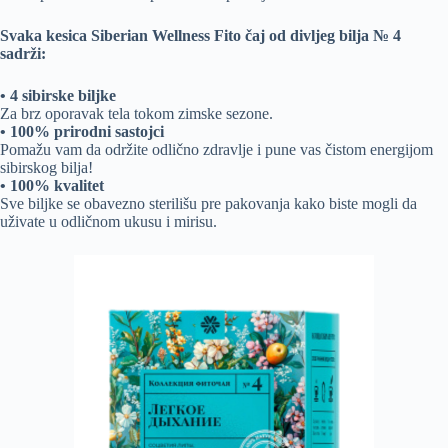
Svaka kesica Siberian Wellness Fito čaj od divljeg bilja № 4
sadrži:
• 4 sibirske biljke
Za brz oporavak tela tokom zimske sezone.
• 100% prirodni sastojci
Pomažu vam da održite odlično zdravlje i pune vas čistom energijom
sibirskog bilja!
• 100% kvalitet
Sve biljke se obavezno sterilišu pre pakovanja kako biste mogli da
uživate u odličnom ukusu i mirisu.