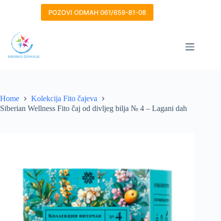
Skip
to
POZOVI ODMAH 061/659-81-08
content
Home
Kolekcija Fito čajeva
Siberian Wellness Fito čaj od divljeg bilja № 4 – Lagani dah