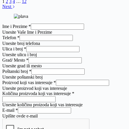
1
2
3
4
…
12
Next
Ime i Prezime
*
Unesite Vaše Ime i Prezime
Telefon
*
Unesite broj telefona
Ulica i broj
*
Unesite ulicu i broj
Grad/ Mesto
*
Unesite grad ili mesto
Poštanski broj
*
Unesite poštanski broj
Proizvod koji vas interesuje
*
Unesite proizvod koji vas interesuje
Grad/
Količina proizvoda koji vas interesuje
*
Proizvod
interesuje
Unesite količinu proizoda koji vas interesuje
E-mail
*
Upišite ovde e-mail