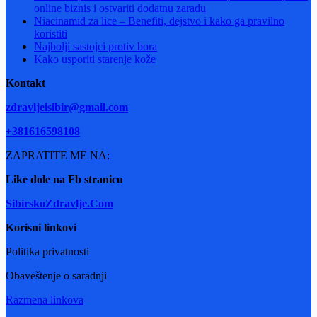
online biznis i ostvariti dodatnu zaradu
Niacinamid za lice – Benefiti, dejstvo i kako ga pravilno
koristiti
Najbolji sastojci protiv bora
Kako usporiti starenje kože
Kontakt
zdravljeisibir@gmail.com
+381616598108
ZAPRATITE ME NA:
Like dole na Fb stranicu
SibirskoZdravlje.Com
Korisni linkovi
Politika privatnosti
Obaveštenje o saradnji
Razmena linkova