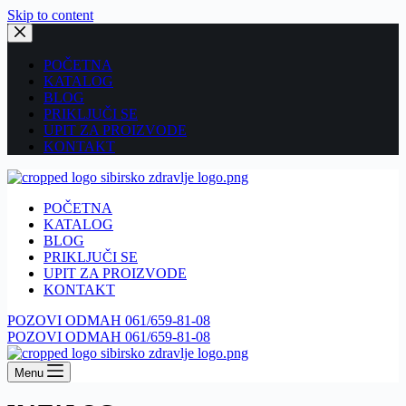
Skip to content
POČETNA
KATALOG
BLOG
PRIKLJUČI SE
UPIT ZA PROIZVODE
KONTAKT
POČETNA
KATALOG
BLOG
PRIKLJUČI SE
UPIT ZA PROIZVODE
KONTAKT
POZOVI ODMAH 061/659-81-08
POZOVI ODMAH 061/659-81-08
Menu