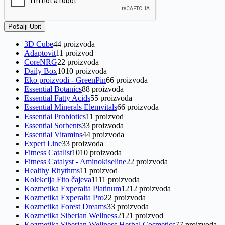
Pošalji Upit
3D Cube
4
4 proizvoda
Adaptovit
1
1 proizvod
CoreNRG
2
2 proizvoda
Daily Box
10
10 proizvoda
Eko proizvodi - GreenPin
6
6 proizvoda
Essential Botanics
8
8 proizvoda
Essential Fatty Acids
5
5 proizvoda
Essential Minerals Elemvitals
6
6 proizvoda
Essential Probiotics
1
1 proizvod
Essential Sorbents
3
3 proizvoda
Essential Vitamins
4
4 proizvoda
Expert Line
3
3 proizvoda
Fitness Catalist
10
10 proizvoda
Fitness Catalyst - Aminokiseline
2
2 proizvoda
Healthy Rhythms
1
1 proizvod
Kolekcija Fito čajeva
11
11 proizvoda
Kozmetika Experalta Platinum
12
12 proizvoda
Kozmetika Experalta Pro
2
2 proizvoda
Kozmetika Forest Dreams
3
3 proizvoda
Kozmetika Siberian Wellness
21
21 proizvod
Kozmetika Siberian Wellness Herbal Cosmetics
7
7 proizvoda