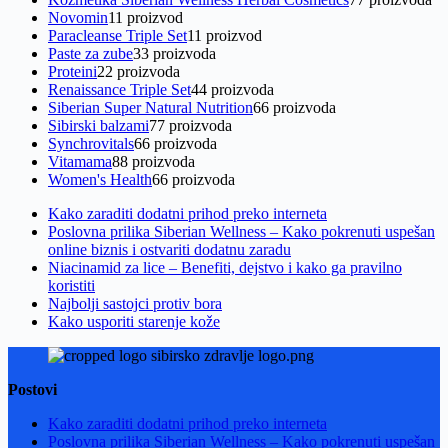
Novomin
1
1 proizvod
Paracleanse Triple Set
1
1 proizvod
Paste za zube
3
3 proizvoda
Proteini
2
2 proizvoda
Renaissance Triple Set
4
4 proizvoda
Siberian Super Natural Nutrition
6
6 proizvoda
Sibirski balzami
7
7 proizvoda
Synchrovitals
6
6 proizvoda
Vitamama
8
8 proizvoda
Women's Health
6
6 proizvoda
Kako zaraditi dodatni prihod preko interneta
Poslovna prilika Siberian Wellness – Kako pokrenuti uspešan
online biznis i ostvariti dodatnu zaradu
Niacinamid za lice – Benefiti, dejstvo i kako ga pravilno
koristiti
Najbolji sastojci protiv bora
Kako usporiti starenje kože
Postovi
Kako zaraditi dodatni prihod preko interneta
Poslovna prilika Siberian Wellness – Kako pokrenuti uspešan