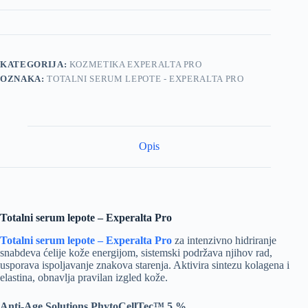
KATEGORIJA:
KOZMETIKA EXPERALTA PRO
OZNAKA:
TOTALNI SERUM LEPOTE - EXPERALTA PRO
Opis
Totalni serum lepote – Experalta Pro
Totalni serum lepote – Experalta Pro
za intenzivno hidriranje
snabdeva ćelije kože energijom, sistemski podržava njihov rad,
usporava ispoljavanje znakova starenja. Aktivira sintezu kolagena i
elastina, obnavlja pravilan izgled kože.
Anti-Age Solutions PhytoCellTec™ 5 %