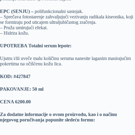
EPC (SENJU) –
polifunkcionalni sastojak.
– Sprečava fotostarenje zahvaljujući vezivanju radikala kiseonika, koji
se formiraju pod uticajem ultraljubičastog zračenja.
– Pruža umirujući efekat.
– Hidrira kožu.
UPOTREBA Totalni serum lepote:
Ujutru i/ili uveče malu količinu seruma nanesite laganim masirajućim
pokretima na očišćenu kožu lica.
KOD:
#427847
PAKOVANJE: 50 ml
CENA 6200.00
Za dodatne informacije o ovom proizvodu, kao i o načinu
njegovog poručivanja popunite sledeću formu: