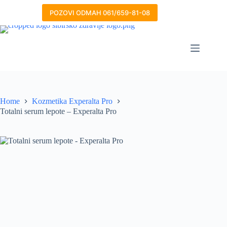
Skip
to
POZOVI ODMAH 061/659-81-08
content
Home
Kozmetika Experalta Pro
Totalni serum lepote – Experalta Pro