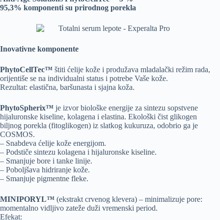
95,3% komponenti su prirodnog porekla
Inovativne komponente
PhytoCellTec™
štiti ćelije kože i produžava mladalački režim rada,
orijentiše se na individualni status i potrebe Vaše kože.
Rezultat: elastična, baršunasta i sjajna koža.
PhytoSpherix™
je izvor biološke energije za sintezu sopstvene
hijaluronske kiseline, kolagena i elastina. Ekološki čist glikogen
biljnog porekla (fitoglikogen) iz slatkog kukuruza, odobrio ga je
COSMOS.
– Snabdeva ćelije kože energijom.
– Podstiče sintezu kolagena i hijaluronske kiseline.
– Smanjuje bore i tanke linije.
– Poboljšava hidriranje kože.
– Smanjuje pigmentne fleke.
MINIPORYL™
(ekstrakt crvenog klevera) – minimalizuje pore:
momentalno vidljivo zateže duži vremenski period.
Efekat: