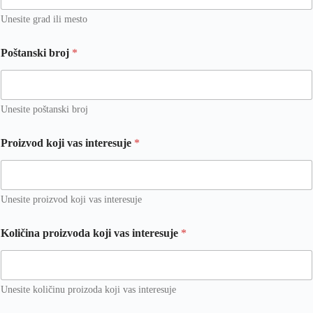
r
Unesite grad ili mesto
a
d
/
Poštanski broj
*
Unesite poštanski broj
Proizvod koji vas interesuje
*
Unesite proizvod koji vas interesuje
Količina proizvoda koji vas interesuje
*
Unesite količinu proizoda koji vas interesuje