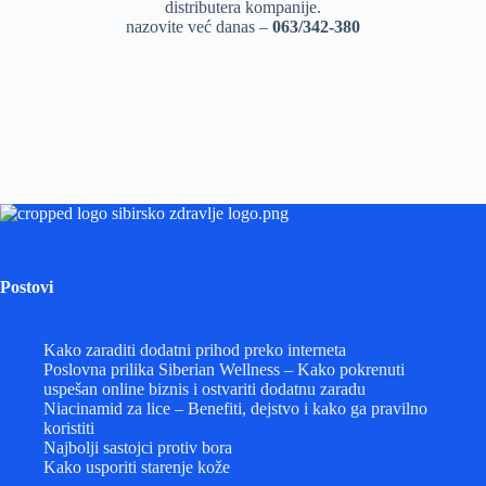
distributera kompanije.
nazovite već danas –
063/342-380
Postovi
Kako zaraditi dodatni prihod preko interneta
Poslovna prilika Siberian Wellness – Kako pokrenuti
uspešan online biznis i ostvariti dodatnu zaradu
Niacinamid za lice – Benefiti, dejstvo i kako ga pravilno
koristiti
Najbolji sastojci protiv bora
Kako usporiti starenje kože