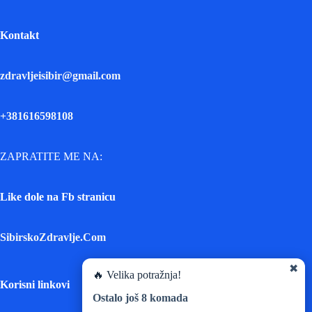
Kontakt
zdravljeisibir@gmail.com
+381616598108
ZAPRATITE ME NA:
Like dole na Fb stranicu
SibirskoZdravlje.Com
✖
🔥 Velika potražnja!
Korisni linkovi
Ostalo još
8
komada