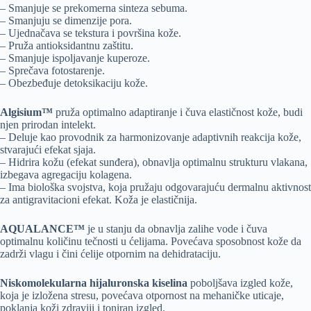
– Smanjuje se prekomerna sinteza sebuma.
– Smanjuju se dimenzije pora.
– Ujednačava se tekstura i površina kože.
– Pruža antioksidantnu zaštitu.
– Smanjuje ispoljavanje kuperoze.
– Sprečava fotostarenje.
– Obezbeđuje detoksikaciju kože.
Algisium™
pruža optimalno adaptiranje i čuva elastičnost kože, budi
njen prirodan intelekt.
– Deluje kao provodnik za harmonizovanje adaptivnih reakcija kože,
stvarajući efekat sjaja.
– Hidrira kožu (efekat sunđera), obnavlja optimalnu strukturu vlakana,
izbegava agregaciju kolagena.
– Ima biološka svojstva, koja pružaju odgovarajuću dermalnu aktivnost
za antigravitacioni efekat. Koža je elastičnija.
AQUALANCE™
je u stanju da obnavlja zalihe vode i čuva
optimalnu količinu tečnosti u ćelijama. Povećava sposobnost kože da
zadrži vlagu i čini ćelije otpornim na dehidrataciju.
Niskomolekularna hijaluronska kiselina
poboljšava izgled kože,
koja je izložena stresu, povećava otpornost na mehaničke uticaje,
poklanja koži zdraviji i toniran izgled.