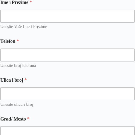
Ime i Prezime
*
Unesite Vaše Ime i Prezime
Telefon
*
Unesite broj telefona
i
Ulica i broj
*
n
t
e
r
e
Unesite ulicu i broj
s
u
Grad/ Mesto
*
j
e
G