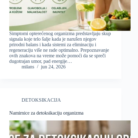
Simptomi opterećenog organizma predstavljaju skup
signala koje telo šalje kada je narušen njegov
prirodni balans i kada sistemi za eliminaciju i
regeneraciju više ne rade optimalno. Prepoznavanje
ovih znakova na vreme može pomoći da se spreči
dugotrajan umor, pad energije…
milans
jun 24, 2026
DETOKSIKACIJA
Namirnice za detoksikaciju organizma