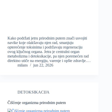
Kako podržati jetru prirodnim putem znači usvojiti
navike koje olakšavaju njen rad, smanjuju
opterećenje toksinima i podržavaju regeneraciju
ovog ključnog organa. Jetra je centralni organ
metabolizma i detoksikacije, pa njen poremećen rad
direktno utiče na energiju, varenje i opšte zdravlje.…
milans
jun 22, 2026
DETOKSIKACIJA
Čišćenje organizma prirodnim putem