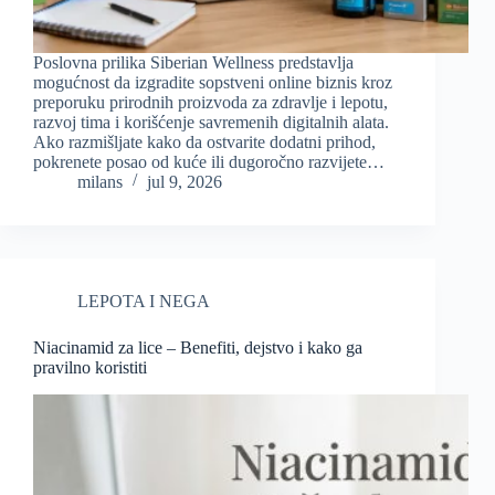
Poslovna prilika Siberian Wellness predstavlja
mogućnost da izgradite sopstveni online biznis kroz
preporuku prirodnih proizvoda za zdravlje i lepotu,
razvoj tima i korišćenje savremenih digitalnih alata.
Ako razmišljate kako da ostvarite dodatni prihod,
pokrenete posao od kuće ili dugoročno razvijete…
milans
jul 9, 2026
LEPOTA I NEGA
Niacinamid za lice – Benefiti, dejstvo i kako ga
pravilno koristiti