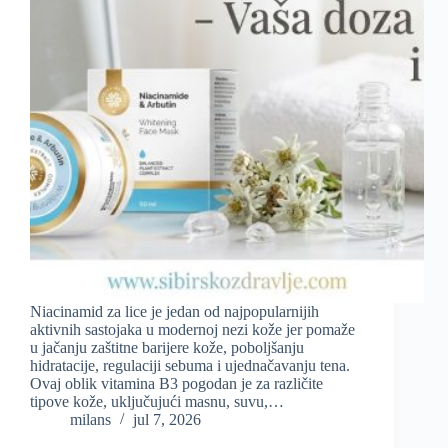
Niacinamid za lice je jedan od najpopularnijih
aktivnih sastojaka u modernoj nezi kože jer pomaže
u jačanju zaštitne barijere kože, poboljšanju
hidratacije, regulaciji sebuma i ujednačavanju tena.
Ovaj oblik vitamina B3 pogodan je za različite
tipove kože, uključujući masnu, suvu,…
milans
jul 7, 2026