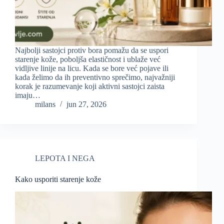
Najbolji sastojci protiv bora pomažu da se uspori
starenje kože, poboljša elastičnost i ublaže već
vidljive linije na licu. Kada se bore već pojave ili
kada želimo da ih preventivno sprečimo, najvažniji
korak je razumevanje koji aktivni sastojci zaista
imaju…
milans
jun 27, 2026
LEPOTA I NEGA
Kako usporiti starenje kože