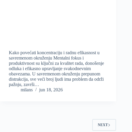
Kako povećati koncentraciju i radnu efikasnost u
savremenom okruženju Mentalni fokus i
produktivnost su ključni za kvalitet rada, donošenje
odluka i efikasno upravljanje svakodnevnim
obavezama. U savremenom okruženju prepunom
distrakcija, sve veći broj ljudi ima problem da održi
pažnju, završi…
milans
jun 18, 2026
NEXT