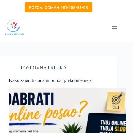
Skip
to
POZOVI ODMAH 061/659-81-08
content
POSLOVNA PRILIKA
Kako zaraditi dodatni prihod preko interneta