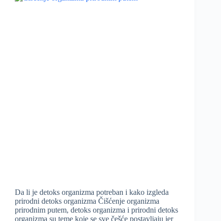
Da li je detoks organizma potreban i kako izgleda
prirodni detoks organizma Čišćenje organizma
prirodnim putem, detoks organizma i prirodni detoks
organizma su teme koje se sve češće postavljaju jer