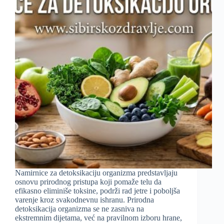
Namirnice za detoksikaciju organizma predstavljaju
osnovu prirodnog pristupa koji pomaže telu da
efikasno eliminiše toksine, podrži rad jetre i poboljša
varenje kroz svakodnevnu ishranu. Prirodna
detoksikacija organizma se ne zasniva na
ekstremnim dijetama, već na pravilnom izboru hrane,