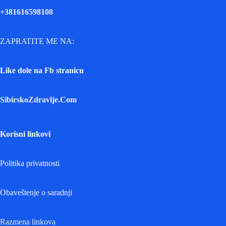
+381616598108
ZAPRATITE ME NA:
Like dole na Fb stranicu
SibirskoZdravlje.Com
Korisni linkovi
Politika privatnosti
Obaveštenje o saradnji
Razmena linkova