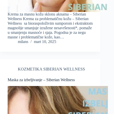
Krema za masnu kožu sklonu aknama – Siberian
Wellness Krema za problematičnu kožu – Siberian
Wellness sa bioraspoloživim sumporom i ekstraktom
magnolije smanjuje izražene nesavršenosti*, pomaže
u smanjenju masnoće i sjaja. Pogodna je za negu
masne i problematične kože, kao…
milans
mart 10, 2025
KOZMETIKA SIBERIAN WELLNESS
Maska za izbeljivanje – Siberian Wellness