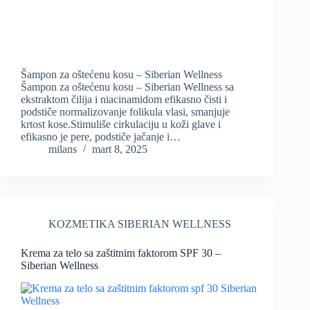
Šampon za oštećenu kosu – Siberian Wellness
Šampon za oštećenu kosu – Siberian Wellness sa
ekstraktom čilija i niacinamidom efikasno čisti i
podstiče normalizovanje folikula vlasi, smanjuje
krtost kose.Stimuliše cirkulaciju u koži glave i
efikasno je pere, podstiče jačanje i…
milans
mart 8, 2025
KOZMETIKA SIBERIAN WELLNESS
Krema za telo sa zaštitnim faktorom SPF 30 –
Siberian Wellness