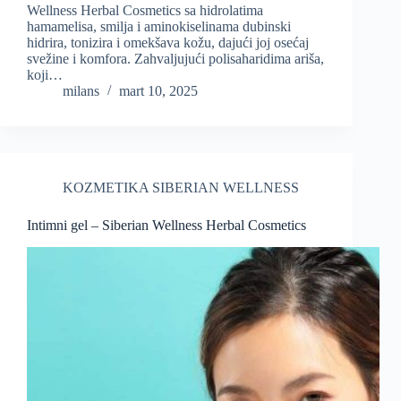
Wellness Herbal Cosmetics sa hidrolatima
hamamelisa, smilja i aminokiselinama dubinski
hidrira, tonizira i omekšava kožu, dajući joj osećaj
svežine i komfora. Zahvaljujući polisaharidima ariša,
koji…
milans
mart 10, 2025
KOZMETIKA SIBERIAN WELLNESS
Intimni gel – Siberian Wellness Herbal Cosmetics