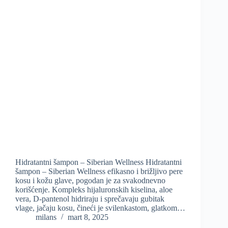
Hidratantni šampon – Siberian Wellness Hidratantni
šampon – Siberian Wellness efikasno i brižljivo pere
kosu i kožu glave, pogodan je za svakodnevno
korišćenje. Kompleks hijaluronskih kiselina, aloe
vera, D-pantenol hidriraju i sprečavaju gubitak
vlage, jačaju kosu, čineći je svilenkastom, glatkom…
milans
mart 8, 2025