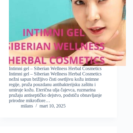
Intimni gel – Siberian Wellness Herbal Cosmetics
Intimni gel – Siberian Wellness Herbal Cosmetics
nežni sapun brižljivo čisti osetljivu kožu intimne
regije, pruža pouzdanu antibakterijsku zaštitu i
umiruje kožu. Eterična ulja čajevca, ruzmarina
pružaju antiseptičko dejstvo, podstiču obnavljanje
prirodne mikroflore…
milans
mart 10, 2025