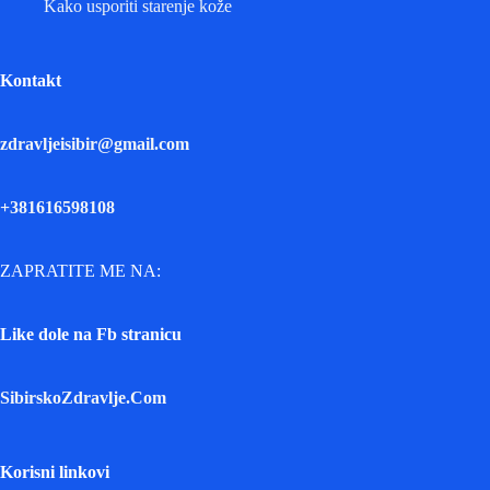
Kako usporiti starenje kože
Kontakt
zdravljeisibir@gmail.com
+381616598108
ZAPRATITE ME NA:
Like dole na Fb stranicu
SibirskoZdravlje.Com
Korisni linkovi