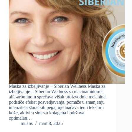
Maska za izbeljivanje – Siberian Wellness Maska za
izbeljivanje – Siberian Wellness sa niacinamidom i
alfa-arbutinom sprečava višak proizvodnje melanina,
podstiče efekat posvetljavanja, pomaže u smanjenju
intenziteta staračkih pega, ujednačava ten i teksturu
kože, aktivira sintezu kolagena i održava
optimalan…
milans
mart 8, 2025