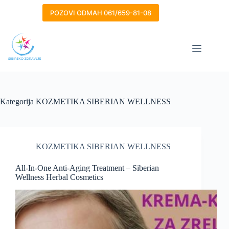
Skip
to
POZOVI ODMAH 061/659-81-08
content
Kategorija
KOZMETIKA SIBERIAN WELLNESS
KOZMETIKA SIBERIAN WELLNESS
All-In-One Anti-Aging Treatment – Siberian
Wellness Herbal Cosmetics