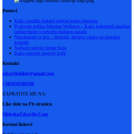
Postovi
Kako zaraditi dodatni prihod preko interneta
Poslovna prilika Siberian Wellness – Kako pokrenuti uspešan
online biznis i ostvariti dodatnu zaradu
Niacinamid za lice – Benefiti, dejstvo i kako ga pravilno
koristiti
Najbolji sastojci protiv bora
Kako usporiti starenje kože
Kontakt
zdravljeisibir@gmail.com
+381616598108
ZAPRATITE ME NA:
Like dole na Fb stranicu
SibirskoZdravlje.Com
Korisni linkovi