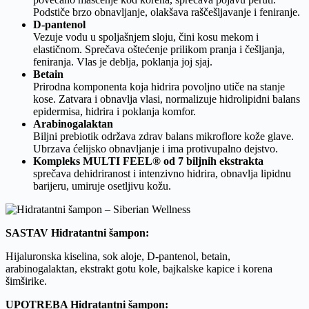
Podstiče brzo obnavljanje, olakšava raščešljavanje i feniranje.
D-pantenol
Vezuje vodu u spoljašnjem sloju, čini kosu mekom i
elastičnom. Sprečava oštećenje prilikom pranja i češljanja,
feniranja. Vlas je deblja, poklanja joj sjaj.
Betain
Prirodna komponenta koja hidrira povoljno utiče na stanje
kose. Zatvara i obnavlja vlasi, normalizuje hidrolipidni balans
epidermisa, hidrira i poklanja komfor.
Arabinogalaktan
Biljni prebiotik održava zdrav balans mikroflore kože glave.
Ubrzava ćelijsko obnavljanje i ima protivupalno dejstvo.
Kompleks MULTI FEEL® od 7 biljnih ekstrakta
sprečava dehidriranost i intenzivno hidrira, obnavlja lipidnu
barijeru, umiruje osetljivu kožu.
SASTAV Hidratantni šampon:
Hijaluronska kiselina, sok aloje, D-pantenol, betain,
arabinogalaktan, ekstrakt gotu kole, bajkalske kapice i korena
šimširike.
UPOTREBA Hidratantni šampon: