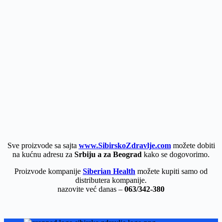
Sve proizvode sa sajta
www.SibirskoZdravlje.com
možete dobiti
na kućnu adresu za
Srbiju a za Beograd
kako se dogovorimo.
Proizvode kompanije
Siberian Health
možete kupiti samo od
distributera kompanije.
nazovite već danas –
063/342-380