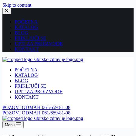
Skip to content
POČETNA
KATALOG
BLOG
PRIKLJUČI SE
UPIT ZA PROIZVODE
KONTAKT
POČETNA
KATALOG
BLOG
PRIKLJUČI SE
UPIT ZA PROIZVODE
KONTAKT
POZOVI ODMAH 061/659-81-08
POZOVI ODMAH 061/659-81-08
Menu