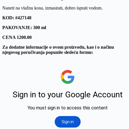
Naneti na vlažnu kosu, izmasirati, dobro isprati vodom.
KOD: #427148
PAKOVANJE: 300 ml
CENA 1200.00
Za dodatne informacije o ovom proizvodu, kao i o načinu
njegovog poručivanja popunite sledeću formu: