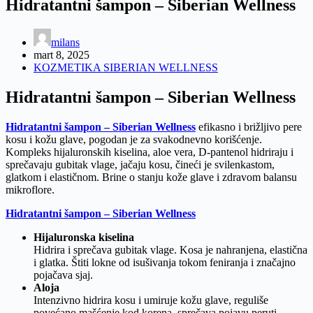
Hidratantni šampon – Siberian Wellness
milans
mart 8, 2025
KOZMETIKA SIBERIAN WELLNESS
Hidratantni šampon – Siberian Wellness
Hidratantni šampon – Siberian Wellness
efikasno i brižljivo pere
kosu i kožu glave, pogodan je za svakodnevno korišćenje.
Kompleks hijaluronskih kiselina, aloe vera, D-pantenol hidriraju i
sprečavaju gubitak vlage, jačaju kosu, čineći je svilenkastom,
glatkom i elastičnom. Brine o stanju kože glave i zdravom balansu
mikroflore.
Hidratantni šampon – Siberian Wellness
Hijaluronska kiselina
Hidrira i sprečava gubitak vlage. Kosa je nahranjena, elastična
i glatka. Štiti lokne od isušivanja tokom feniranja i značajno
pojačava sjaj.
Aloja
Intenzivno hidrira kosu i umiruje kožu glave, reguliše
povećano mašćenje kod korena, sprečava pojavu peruti.