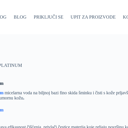
LOG
BLOG
PRIKLJUČI SE
UPIT ZA PROIZVODE
K
PLATINUM
um
num
micelarna voda na biljnoj bazi fino skida šminku i čisti s kože prljavš
 umornu kožu
.
um
ava efikasnost čišćenja, privlači čestice materija koje prljaju površinu 