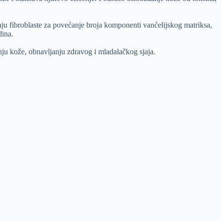
raju fibroblaste za povećanje broja komponenti vanćelijskog matriksa,
dina.
anju kože, obnavljanju zdravog i mladalačkog sjaja.