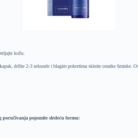
rljajte kožu.
a kapak, držite 2-3 sekunde i blagim pokretima skinite ostatke šminke. O
g poručivanja popunite sledeću formu: