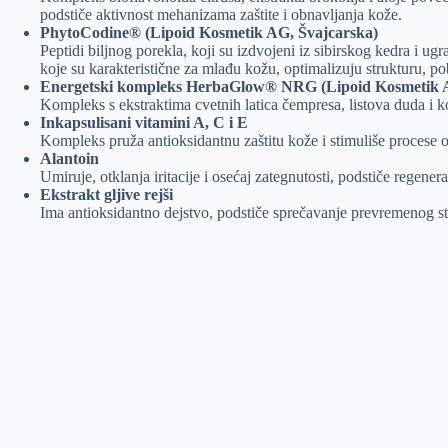
podstiče aktivnost mehanizama zaštite i obnavljanja kože.
PhytoCodine® (Lipoid Kosmetik AG, Švajcarska)
Peptidi biljnog porekla, koji su izdvojeni iz sibirskog kedra i u
koje su karakteristične za mlađu kožu, optimalizuju strukturu, pob
Energetski kompleks HerbaGlow® NRG (Lipoid Kosmetik A
Kompleks s ekstraktima cvetnih latica čempresa, listova duda i k
Inkapsulisani vitamini A, C i E
Kompleks pruža antioksidantnu zaštitu kože i stimuliše procese o
Alantoin
Umiruje, otklanja iritacije i osećaj zategnutosti, podstiče regener
Ekstrakt gljive rejši
Ima antioksidantno dejstvo, podstiče sprečavanje prevremenog st