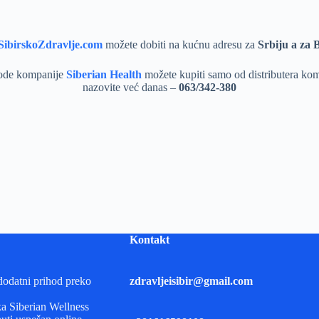
ibirskoZdravlje.com
možete dobiti na kućnu adresu za
Srbiju a za 
ode kompanije
Siberian Health
možete kupiti samo od distributera kom
nazovite već danas –
063/342-380
Kontakt
dodatni prihod preko
zdravljeisibir@gmail.com
ka Siberian Wellness