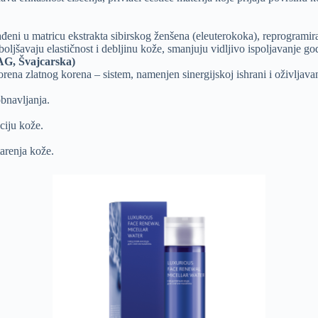
građeni u matricu ekstrakta sibirskog ženšena (eleuterokoka), reprogrami
oljšavaju elastičnost i debljinu kože, smanjuju vidljivo ispoljavanje go
G, Švajcarska)
orena zlatnog korena – sistem, namenjen sinergijskoj ishrani i oživljav
bnavljanja.
aciju kože.
arenja kože.