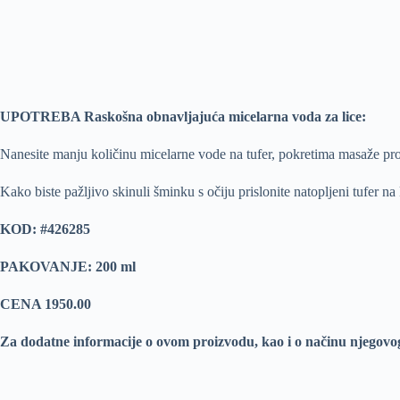
UPOTREBA Raskošna obnavljajuća micelarna voda za lice:
Nanesite manju količinu micelarne vode na tufer, pokretima masaže prot
Kako biste pažljivo skinuli šminku s očiju prislonite natopljeni tufer n
KOD: #426285
PAKOVANJE: 200 ml
CENA 1950.00
Za dodatne informacije o ovom proizvodu, kao i o načinu njegovo