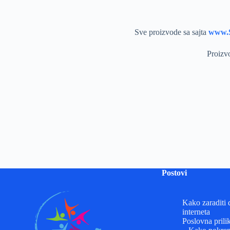
Sve proizvode sa sajta
www.S
Proizv
Postovi
Kako zaraditi 
interneta
Poslovna prili