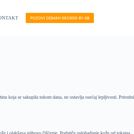
ONTAKT
POZOVI ODMAH 061/659-81-08
tinu koja se sakupila tokom dana, ne ostavlja osećaj lepljivosti. Prirodni
kože i olakšava njihovo čišćenje. Podstiče oslobađanje kože od toksina,