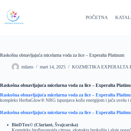
Skip
to
content
POČETNA
KATA
Raskošna obnavljajuća micelarna voda za lice – Experalta Platinum
milans
mart 14, 2025
KOZMETIKA EXPERALTA 
Raskošna obnavljajuća micelarna voda za lice – Experalta Platin
Raskošna obnavljajuća micelarna voda za lice – Experalta Plati
kompleks HerbaGlow® NRG ispunjava kožu energijom i jača uvelu i
Raskošna obnavljajuća micelarna voda za lice – Experalta Platin
BioDTox© (Clariant, Švajcarska)
Kompleks bioflavonoida citrusa, ekstrakta brokolija i aloje poveć