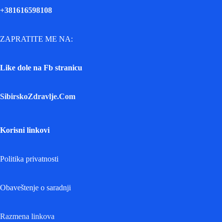
+381616598108
ZAPRATITE ME NA:
Like dole na Fb stranicu
SibirskoZdravlje.Com
Korisni linkovi
Politika privatnosti
Obaveštenje o saradnji
Razmena linkova