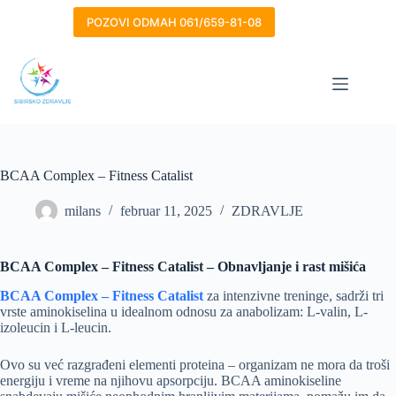
Skip
to
POZOVI ODMAH 061/659-81-08
content
BCAA Complex – Fitness Catalist
milans
februar 11, 2025
ZDRAVLJE
BCAA Complex – Fitness Catalist – Obnavljanje i rast mišića
BCAA Complex – Fitness Catalist
za intenzivne treninge, sadrži tri
vrste aminokiselina u idealnom odnosu za anabolizam: L-valin, L-
izoleucin i L-leucin.
Ovo su već razgrađeni elementi proteina – organizam ne mora da troši
energiju i vreme na njihovu apsorpciju. BCAA aminokiseline