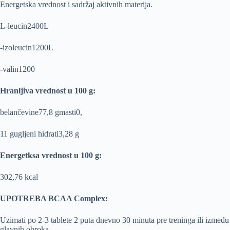
Energetska vrednost i sadržaj aktivnih materija.
L-leucin2400L
-izoleucin1200L
-valin1200
Hranljiva vrednost u 100 g:
belančevine77,8 gmasti0,
11 gugljeni hidrati3,28 g
Energetksa vrednost u 100 g:
302,76 kcal
UPOTREBA BCAA Complex:
Uzimati po 2-3 tablete 2 puta dnevno 30 minuta pre treninga ili između
glavnih obroka.