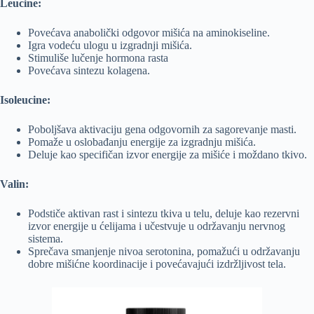
Leucine:
Povećava anabolički odgovor mišića na aminokiseline.
Igra vodeću ulogu u izgradnji mišića.
Stimuliše lučenje hormona rasta
Povećava sintezu kolagena.
Isoleucine:
Poboljšava aktivaciju gena odgovornih za sagorevanje masti.
Pomaže u oslobađanju energije za izgradnju mišića.
Deluje kao specifičan izvor energije za mišiće i moždano tkivo.
Valin:
Podstiče aktivan rast i sintezu tkiva u telu, deluje kao rezervni
izvor energije u ćelijama i učestvuje u održavanju nervnog
sistema.
Sprečava smanjenje nivoa serotonina, pomažući u održavanju
dobre mišićne koordinacije i povećavajući izdržljivost tela.