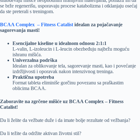
snabdevaju mišiće neophodnim hranljivim materijama, pomažu im da
se brže regenerišu, usporavaju procese katabolizma i otklanjaju osećaj
da ste preterali s treningom.
BCAA Complex – Fitness Catalist
idealan za pojačavanje
sagorevanja masti!
Esencijalne kiseline u idealnom odnosu 2:1:1
L-valin, L-izoleucin i L-leucin obezbeđuju najbržu moguću
ishranu mišića.
Univerzalna podrška
Idealan za oblikovanje tela, sagorevanje masti, kao i povećanje
izdržljivosti i oporavak nakon intenzivnog treninga.
Praktična upotreba
Format tableta eliminiše gorčinu povezanu sa praškastim
oblicima BCAA.
Zaboravite na zgrčene mišiće uz BCAA Complex – Fitness
Catalist!
Da li želite da vežbate duže i da imate bolje rezultate od vežbanja?
Da li težite da održite aktivan životni stil?