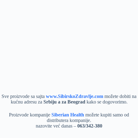
Sve proizvode sa sajta
www.SibirskoZdravlje.com
možete dobiti na
kućnu adresu za
Srbiju a za Beograd
kako se dogovorimo.
Proizvode kompanije
Siberian Health
možete kupiti samo od
distributera kompanije.
nazovite već danas –
063/342-380