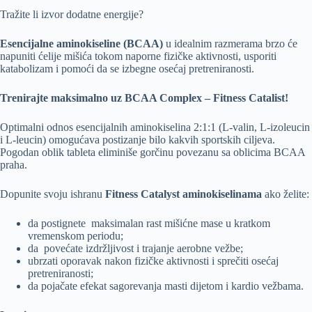
Tražite li izvor dodatne energije?
Esencijalne aminokiseline (BCAA)
u idealnim razmerama brzo će
napuniti ćelije mišića tokom naporne fizičke aktivnosti, usporiti
katabolizam i pomoći da se izbegne osećaj pretreniranosti.
Trenirajte maksimalno uz BCAA Complex – Fitness Catalist!
Optimalni odnos esencijalnih aminokiselina 2:1:1 (L-valin, L-izoleucin
i L-leucin) omogućava postizanje bilo kakvih sportskih ciljeva.
Pogodan oblik tableta eliminiše gorčinu povezanu sa oblicima BCAA
praha.
Dopunite svoju ishranu
Fitness Catalyst aminokiselinama
ako želite:
da postignete maksimalan rast mišićne mase u kratkom
vremenskom periodu;
da povećate izdržljivost i trajanje aerobne vežbe;
ubrzati oporavak nakon fizičke aktivnosti i sprečiti osećaj
pretreniranosti;
da pojačate efekat sagorevanja masti dijetom i kardio vežbama.