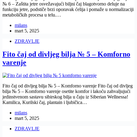
№ 6 – Zaštita jetre osvežavajući biljni čaj blagotvorno deluje na
funkciju jetre, podstiče brzi oporavak ćelija i pomaže u normalizaciji
metaboličkih procesa u telu.…
milans
mart 5, 2025
ZDRAVLJE
Fito čaj od divljeg bilja № 5 – Komforno
varenje
Fito čaj od divljeg bilja № 5 – Komforno varenje Fito čaj od divljeg
bilja № 5 – Komforno varenje osetite komfor i lakoću zahvaljujući
jedinstvenom sastavu sibirskog bilja u čaju iz Siberian Wellnessa!
Kamilica, Kurilski čaj, plantain i ljubičica…
milans
mart 5, 2025
ZDRAVLJE