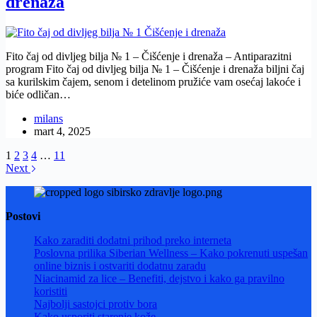
drenaža
Fito čaj od divljeg bilja № 1 – Čišćenje i drenaža – Antiparazitni
program Fito čaj od divljeg bilja № 1 – Čišćenje i drenaža biljni čaj
sa kurilskim čajem, senom i detelinom pružiće vam osećaj lakoće i
biće odličan…
milans
mart 4, 2025
1
2
3
4
…
11
Next
Postovi
Kako zaraditi dodatni prihod preko interneta
Poslovna prilika Siberian Wellness – Kako pokrenuti uspešan
online biznis i ostvariti dodatnu zaradu
Niacinamid za lice – Benefiti, dejstvo i kako ga pravilno
koristiti
Najbolji sastojci protiv bora
Kako usporiti starenje kože