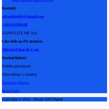
Kontakt
zdravljeisibir@gmail.com
+381616598108
ZAPRATITE ME NA:
Like dole na Fb stranicu
SibirskoZdravlje.Com
Korisni linkovi
Politika privatnosti
Obaveštenje o saradnji
Razmena linkova
Mapa Sajta
Copyright © 2026 - Dizajn ZiM Digital