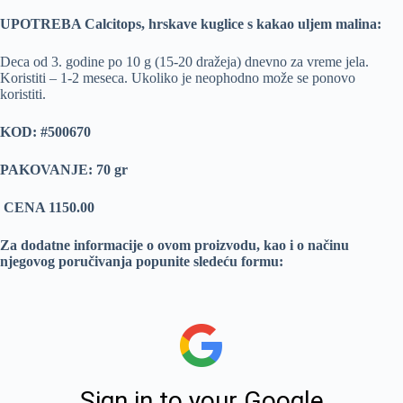
UPOTREBA Calcitops, hrskave kuglice s kakao uljem malina:
Deca od 3. godine po 10 g (15-20 dražeja) dnevno za vreme jela.
Koristiti – 1-2 meseca. Ukoliko je neophodno može se ponovo
koristiti.
KOD:
#500670
PAKOVANJE: 70 gr
CENA 1150.00
Za dodatne informacije o ovom proizvodu, kao i o načinu
njegovog poručivanja popunite sledeću formu: