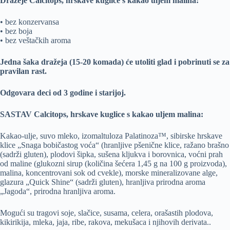
Dražeje Calcitops, hrskave kuglice s kakao uljem malina:
• bez konzervansa
• bez boja
• bez veštačkih aroma
Jedna šaka dražeja (15-20 komada) će utoliti glad i pobrinuti se za
pravilan rast.
Odgovara deci od 3 godine i starijoj.
SASTAV Calcitops, hrskave kuglice s kakao uljem malina:
Kakao-ulje, suvo mleko, izomaltuloza Palatinoza™, sibirske hrskave
klice „Snaga bobičastog voća“ (hranljive pšenične klice, ražano brašno
(sadrži gluten), plodovi šipka, sušena kljukva i borovnica, voćni prah
od maline (glukozni sirup (količina šećera 1,45 g na 100 g proizvoda),
malina, koncentrovani sok od cvekle), morske mineralizovane alge,
glazura „Quick Shine“ (sadrži gluten), hranljiva prirodna aroma
„Jagoda“, prirodna hranljiva aroma.
Mogući su tragovi soje, slačice, susama, celera, orašastih plodova,
kikirikija, mleka, jaja, ribe, rakova, mekušaca i njihovih derivata..