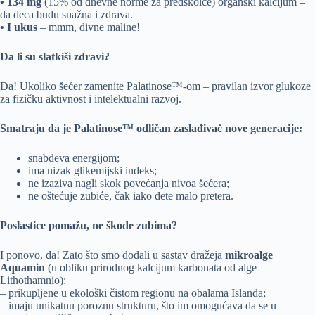
• 134 mg
(15% od dnevne norme za predškolce) organski kalcijum –
da deca budu snažna i zdrava.
• I ukus
– mmm, divne maline!
Da li su slatkiši zdravi?
Da! Ukoliko šećer zamenite Palatinose™-om – pravilan izvor glukoze
za fizičku aktivnost i intelektualni razvoj.
Smatraju da je Palatinose™ odličan zaslađivač nove generacije:
snabdeva energijom;
ima nizak glikemijski indeks;
ne izaziva nagli skok povećanja nivoa šećera;
ne oštećuje zubiće, čak iako dete malo pretera.
Poslastice pomažu, ne škode zubima?
I ponovo, da! Zato što smo dodali u sastav dražeja
mikroalge
Aquamin
(u obliku prirodnog kalcijum karbonata od alge
Lithothamnio):
– prikupljene u ekološki čistom regionu na obalama Islanda;
– imaju unikatnu poroznu strukturu, što im omogućava da se u