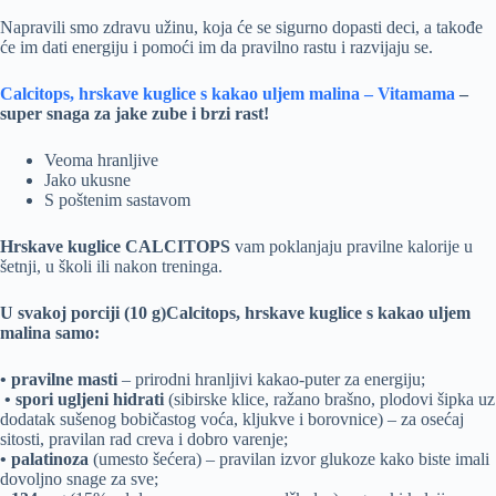
Napravili smo zdravu užinu, koja će se sigurno dopasti deci, a takođe
će im dati energiju i pomoći im da pravilno rastu i razvijaju se.
Calcitops, hrskave kuglice s kakao uljem malina – Vitamama
–
super snaga za jake zube i brzi rast!
Veoma hranljive
Jako ukusne
S poštenim sastavom
Hrskave kuglice CALCITOPS
vam poklanjaju pravilne kalorije u
šetnji, u školi ili nakon treninga.
U svakoj porciji (10 g)Calcitops, hrskave kuglice s kakao uljem
malina samo:
• pravilne masti
– prirodni hranljivi kakao-puter za energiju;
• spori ugljeni hidrati
(sibirske klice, ražano brašno, plodovi šipka uz
dodatak sušenog bobičastog voća, kljukve i borovnice) – za osećaj
sitosti, pravilan rad creva i dobro varenje;
• palatinoza
(umesto šećera) – pravilan izvor glukoze kako biste imali
dovoljno snage za sve;