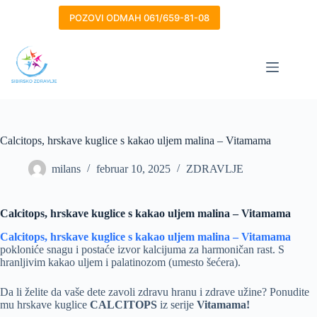
Skip
to
POZOVI ODMAH 061/659-81-08
content
Calcitops, hrskave kuglice s kakao uljem malina – Vitamama
milans
februar 10, 2025
ZDRAVLJE
Calcitops, hrskave kuglice s kakao uljem malina – Vitamama
Calcitops, hrskave kuglice s kakao uljem malina – Vitamama
pokloniće snagu i postaće izvor kalcijuma za harmoničan rast. S
hranljivim kakao uljem i palatinozom (umesto šećera).
Da li želite da vaše dete zavoli zdravu hranu i zdrave užine? Ponudite
mu hrskave kuglice
CALCITOPS
iz serije
Vitamama!