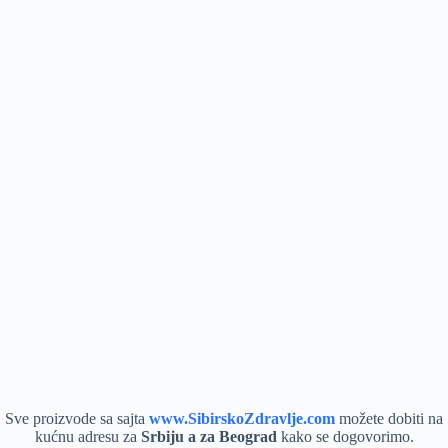
Sve proizvode sa sajta
www.SibirskoZdravlje.com
možete dobiti na
kućnu adresu za
Srbiju a za Beograd
kako se dogovorimo.