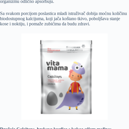
organizmu odlično apsorbuju.
Sa svakom porcijom poslastica mladi istraživač dobija moćnu količinu
biodostupnog kalcijuma, koji jača koštano tkivo, poboljšava stanje
kose i noktiju, i pomaže zubićima da budu zdravi.