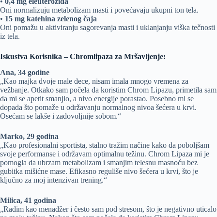
•
0,4 mg eleuterozida
Oni normalizuju metabolizam masti i povećavaju ukupni ton tela.
•
15 mg katehina zelenog čaja
Oni pomažu u aktiviranju sagorevanja masti i uklanjanju viška tečnosti
iz tela.
Iskustva Korisnika – Chromlipaza za Mršavljenje:
Ana, 34 godine
„Kao majka dvoje male dece, nisam imala mnogo vremena za
vežbanje. Otkako sam počela da koristim Chrom Lipazu, primetila sam
da mi se apetit smanjio, a nivo energije porastao. Posebno mi se
dopada što pomaže u održavanju normalnog nivoa šećera u krvi.
Osećam se lakše i zadovoljnije sobom.“
Marko, 29 godina
„Kao profesionalni sportista, stalno tražim načine kako da poboljšam
svoje performanse i održavam optimalnu težinu. Chrom Lipaza mi je
pomogla da ubrzam metabolizam i smanjim telesnu masnoću bez
gubitka mišićne mase. Efikasno reguliše nivo šećera u krvi, što je
ključno za moj intenzivan trening.“
Milica, 41 godina
„Radim kao menadžer i često sam pod stresom, što je negativno uticalo