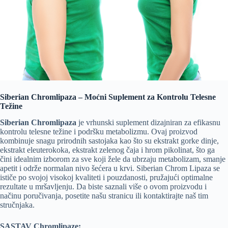
Siberian Chromlipaza – Moćni Suplement za Kontrolu Telesne
Težine
Siberian Chromlipaza
je vrhunski suplement dizajniran za efikasnu
kontrolu telesne težine i podršku metabolizmu. Ovaj proizvod
kombinuje snagu prirodnih sastojaka kao što su ekstrakt gorke dinje,
ekstrakt eleuterokoka, ekstrakt zelenog čaja i hrom pikolinat, što ga
čini idealnim izborom za sve koji žele da ubrzaju metabolizam, smanje
apetit i održe normalan nivo šećera u krvi. Siberian Chrom Lipaza se
ističe po svojoj visokoj kvaliteti i pouzdanosti, pružajući optimalne
rezultate u mršavljenju. Da biste saznali više o ovom proizvodu i
načinu poručivanja, posetite našu stranicu ili kontaktirajte naš tim
stručnjaka.
SASTAV Chromlipaze: