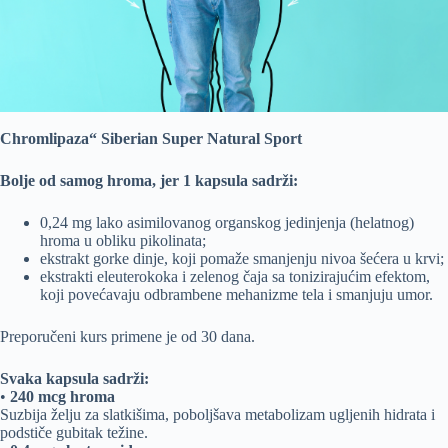
Chromlipaza“ Siberian Super Natural Sport
Bolje od samog hroma, jer 1 kapsula sadrži:
0,24 mg lako asimilovanog organskog jedinjenja (helatnog)
hroma u obliku pikolinata;
ekstrakt gorke dinje, koji pomaže smanjenju nivoa šećera u krvi;
ekstrakti eleuterokoka i zelenog čaja sa tonizirajućim efektom,
koji povećavaju odbrambene mehanizme tela i smanjuju umor.
Preporučeni kurs primene je od 30 dana.
Svaka kapsula sadrži:
•
240 mcg hroma
Suzbija želju za slatkišima, poboljšava metabolizam ugljenih hidrata i
podstiče gubitak težine.