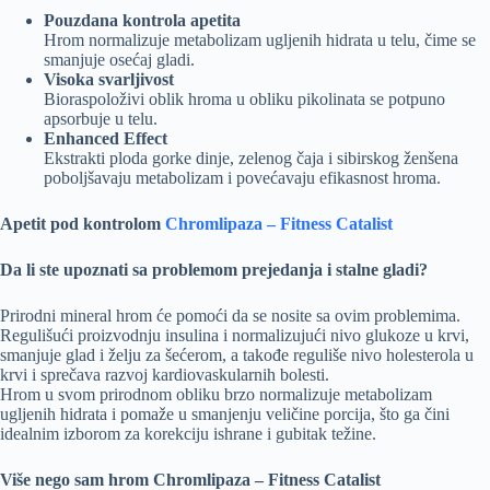
Pouzdana kontrola apetita
Hrom normalizuje metabolizam ugljenih hidrata u telu, čime se
smanjuje osećaj gladi.
Visoka svarljivost
Bioraspoloživi oblik hroma u obliku pikolinata se potpuno
apsorbuje u telu.
Enhanced Effect
Ekstrakti ploda gorke dinje, zelenog čaja i sibirskog ženšena
poboljšavaju metabolizam i povećavaju efikasnost hroma.
Apetit pod kontrolom
Chromlipaza – Fitness Catalist
Da li ste upoznati sa problemom prejedanja i stalne gladi?
Prirodni mineral hrom će pomoći da se nosite sa ovim problemima.
Regulišući proizvodnju insulina i normalizujući nivo glukoze u krvi,
smanjuje glad i želju za šećerom, a takođe reguliše nivo holesterola u
krvi i sprečava razvoj kardiovaskularnih bolesti.
Hrom u svom prirodnom obliku brzo normalizuje metabolizam
ugljenih hidrata i pomaže u smanjenju veličine porcija, što ga čini
idealnim izborom za korekciju ishrane i gubitak težine.
Više nego sam hrom Chromlipaza – Fitness Catalist