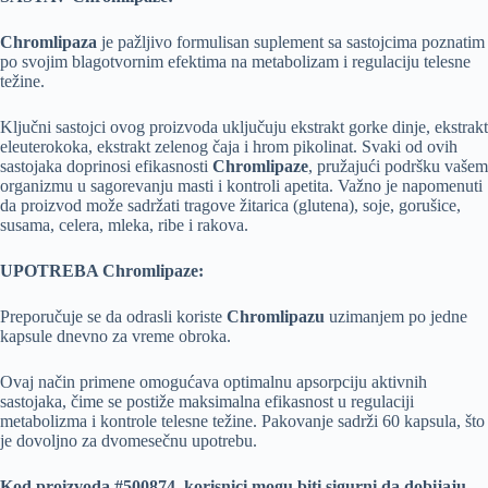
Chromlipaza
je pažljivo formulisan suplement sa sastojcima poznatim
po svojim blagotvornim efektima na metabolizam i regulaciju telesne
težine.
Ključni sastojci ovog proizvoda uključuju ekstrakt gorke dinje, ekstrakt
eleuterokoka, ekstrakt zelenog čaja i hrom pikolinat. Svaki od ovih
sastojaka doprinosi efikasnosti
Chromlipaze
, pružajući podršku vašem
organizmu u sagorevanju masti i kontroli apetita. Važno je napomenuti
da proizvod može sadržati tragove žitarica (glutena), soje, gorušice,
susama, celera, mleka, ribe i rakova.
UPOTREBA Chromlipaze:
Preporučuje se da odrasli koriste
Chromlipazu
uzimanjem po jedne
kapsule dnevno za vreme obroka.
Ovaj način primene omogućava optimalnu apsorpciju aktivnih
sastojaka, čime se postiže maksimalna efikasnost u regulaciji
metabolizma i kontrole telesne težine. Pakovanje sadrži 60 kapsula, što
je dovoljno za dvomesečnu upotrebu.
Kod proizvoda #500874, korisnici mogu biti sigurni da dobijaju