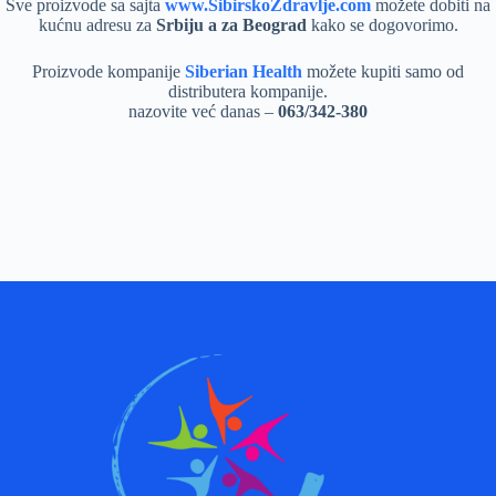
Sve proizvode sa sajta
www.SibirskoZdravlje.com
možete dobiti na
kućnu adresu za
Srbiju a za Beograd
kako se dogovorimo.
Proizvode kompanije
Siberian Health
možete kupiti samo od
distributera kompanije.
nazovite već danas –
063/342-380