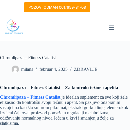
Skip
to
POZOVI ODMAH 061/659-81-08
content
Chromlipaza – Fitness Catalist
milans
februar 4, 2025
ZDRAVLJE
Chromlipaza – Fitness Catalist – Za kontrolu težine i apetita
Chromlipaza – Fitness Catalist
je idealan suplement za sve koji žele
efikasno da kontrolišu svoju težinu i apetit. Sa pažljivo odabranim
sastojcima kao što su hrom pikolinat, ekstrakt gorke dinje, eleuterokok
i zeleni čaj, ovaj proizvod pomaže u regulaciji metabolizma,
održavanju normalnog nivoa šećera u krvi i smanjenju želje za
slatkišima.