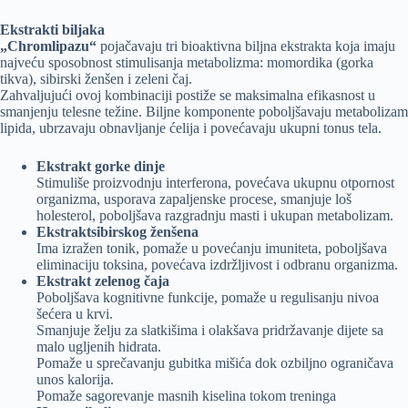
Ekstrakti biljaka
„Chromlipazu“
pojačavaju tri bioaktivna biljna ekstrakta koja imaju
najveću sposobnost stimulisanja metabolizma: momordika (gorka
tikva), sibirski ženšen i zeleni čaj.
Zahvaljujući ovoj kombinaciji postiže se maksimalna efikasnost u
smanjenju telesne težine. Biljne komponente poboljšavaju metabolizam
lipida, ubrzavaju obnavljanje ćelija i povećavaju ukupni tonus tela.
Ekstrakt gorke dinje
Stimuliše proizvodnju interferona, povećava ukupnu otpornost
organizma, usporava zapaljenske procese, smanjuje loš
holesterol, poboljšava razgradnju masti i ukupan metabolizam.
Ekstraktsibirskog ženšena
Ima izražen tonik, pomaže u povećanju imuniteta, poboljšava
eliminaciju toksina, povećava izdržljivost i odbranu organizma.
Ekstrakt zelenog čaja
Poboljšava kognitivne funkcije, pomaže u regulisanju nivoa
šećera u krvi.
Smanjuje želju za slatkišima i olakšava pridržavanje dijete sa
malo ugljenih hidrata.
Pomaže u sprečavanju gubitka mišića dok ozbiljno ograničava
unos kalorija.
Pomaže sagorevanje masnih kiselina tokom treninga