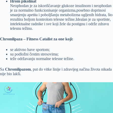
Hrom pikolinat
Neophodan je za iskorišćavanje glukoze insulinom i neophodan
je za normalno funkcionisanje organizma,posebno doprinosi
smanjenju apetita i poboljšanju metabolizma ugljenih hidrata, što
rezultira boljom kontrolom telesne težine.Idealan je za sportiste,
intelektualne radnike i sve koji žele da postignu i održe zdravu
telesnu težinu.
Chromlipaza – Fitness Catalist za one koji:
se aktivno bave sportom;
su podložni čestim stresovima;
teže održavanju normalne telesne težine.
Sa
Chromlipazom
, put do vitke linije i zdravijeg načina života nikada
nije bio lakši.