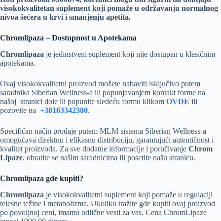
visokokvalitetan suplement koji pomaže u održavanju normalnog
nivoa šećera u krvi i smanjenju apetita.
Chromlipaza – Dostupnost u Apotekama
Chromlipaza
je jedinstveni suplement koji nije dostupan u klasičnim
apotekama.
Ovaj visokokvalitetni proizvod možete nabaviti isključivo putem
saradnika Siberian Wellness-a ili popunjavanjem kontakt forme na
našoj stranici dole ili popunite sledeću formu klikom
OVDE
ili
pozovite na
+38163342380
.
Specifičan način prodaje putem MLM sistema Siberian Wellness-a
omogućava direktnu i efikasnu distribuciju, garantujući autentičnost i
kvalitet proizvoda. Za sve dodatne informacije i poručivanje
Chrom
Lipaze
, obratite se našim saradnicima ili posetite našu stranicu.
Chromlipaza gde kupiti?
Chromlipaza
je visokokvalitetni suplement koji pomaže u regulaciji
telesne težine i metabolizma. Ukoliko tražite gde kupiti ovaj proizvod
po povoljnoj ceni, imamo odlične vesti za vas. Cena ChromLipaze