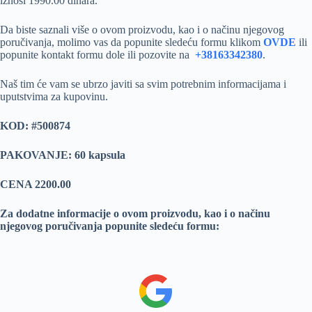
iznosi 1990.00 dinara.
Da biste saznali više o ovom proizvodu, kao i o načinu njegovog
poručivanja, molimo vas da popunite sledeću formu klikom
OVDE
ili
popunite kontakt formu dole ili pozovite na
+38163342380
.
Naš tim će vam se ubrzo javiti sa svim potrebnim informacijama i
uputstvima za kupovinu.
KOD:
#500874
PAKOVANJE: 60 kapsula
CENA 2200.00
Za dodatne informacije o ovom proizvodu, kao i o načinu
njegovog poručivanja popunite sledeću formu: