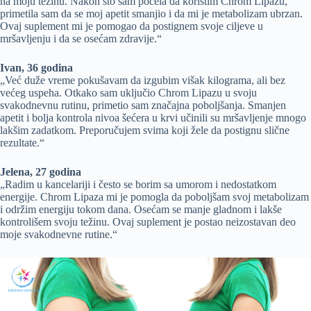
na moju težinu. Nakon što sam počela da koristim Chrom Lipazu,
primetila sam da se moj apetit smanjio i da mi je metabolizam ubrzan.
Ovaj suplement mi je pomogao da postignem svoje ciljeve u
mršavljenju i da se osećam zdravije.“
Ivan, 36 godina
„Već duže vreme pokušavam da izgubim višak kilograma, ali bez
većeg uspeha. Otkako sam uključio Chrom Lipazu u svoju
svakodnevnu rutinu, primetio sam značajna poboljšanja. Smanjen
apetit i bolja kontrola nivoa šećera u krvi učinili su mršavljenje mnogo
lakšim zadatkom. Preporučujem svima koji žele da postignu slične
rezultate.“
Jelena, 27 godina
„Radim u kancelariji i često se borim sa umorom i nedostatkom
energije. Chrom Lipaza mi je pomogla da poboljšam svoj metabolizam
i održim energiju tokom dana. Osećam se manje gladnom i lakše
kontrolišem svoju težinu. Ovaj suplement je postao neizostavan deo
moje svakodnevne rutine.“