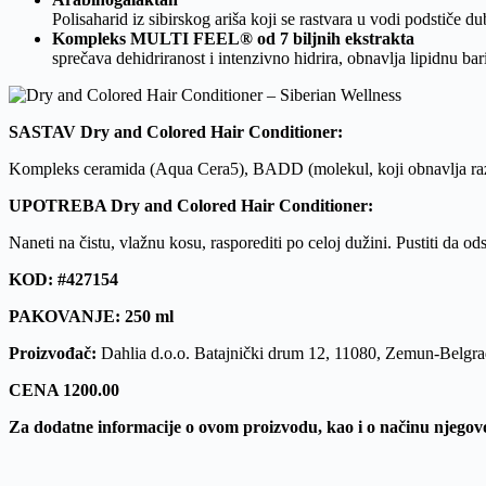
Polisaharid iz sibirskog ariša koji se rastvara u vodi podstiče d
Kompleks MULTI FEEL® od 7 biljnih ekstrakta
sprečava dehidriranost i intenzivno hidrira, obnavlja lipidnu bar
SASTAV Dry and Сolored Hair Сonditioner:
Kompleks ceramida (Aqua Cera5), BADD (molekul, koji obnavlja razrušen
UPOTREBA Dry and Сolored Hair Сonditioner:
Naneti na čistu, vlažnu kosu, rasporediti po celoj dužini. Pustiti da o
KOD: #427154
PAKOVANJE: 250 ml
Proizvođač:
Dahlia d.o.o. Batajnički drum 12, 11080, Zemun-Belgrad
CENA 1200.00
Za dodatne informacije o ovom proizvodu, kao i o načinu njegov