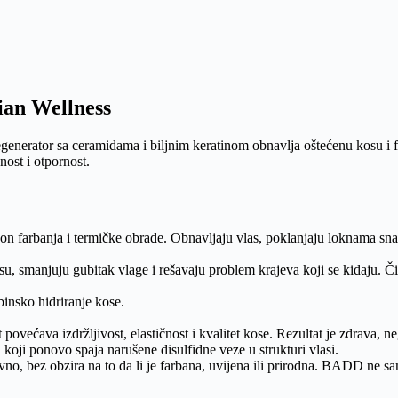
ian Wellness
egenerator sa ceramidama i biljnim keratinom obnavlja oštećenu kosu i f
nost i otpornost.
kon farbanja i termičke obrade. Obnavljaju vlas, poklanjaju loknama snag
, smanjuju gubitak vlage i rešavaju problem krajeva koji se kidaju. Č
ubinsko hidriranje kose.
povećava izdržljivost, elastičnost i kvalitet kose. Rezultat je zdrava, n
ji ponovo spaja narušene disulfidne veze u strukturi vlasi.
, bez obzira na to da li je farbana, uvijena ili prirodna. BADD ne sam