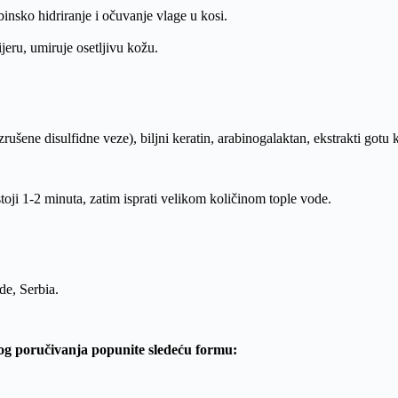
ubinsko hidriranje i očuvanje vlage u kosi.
ijeru, umiruje osetljivu kožu.
e disulfidne veze), biljni keratin, arabinogalaktan, ekstrakti gotu ko
dstoji 1-2 minuta, zatim isprati velikom količinom tople vode.
e, Serbia.
og poručivanja popunite sledeću formu: