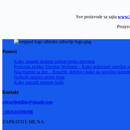
Sve proizvode sa sajta
www.S
Proizv
Postovi
Kako zaraditi dodatni prihod preko interneta
Poslovna prilika Siberian Wellness – Kako pokrenuti uspešan onl
Niacinamid za lice – Benefiti, dejstvo i kako ga pravilno koristit
Najbolji sastojci protiv bora
Kako usporiti starenje kože
Kontakt
zdravljeisibir@gmail.com
+381616598108
ZAPRATITE ME NA: