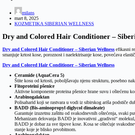
milans
mart 8, 2025
KOZMETIKA SIBERIAN WELLNESS
Dry and Сolored Hair Сonditioner – Siber
Dry and Сolored Hair Сonditioner – Siberian Wellness
efikasni r
smanjuje krtost kose, poroznost i naelektrisanje kose, povećava elastič
Dry and Сolored Hair Сonditioner – Siberian Wellness
Ceramide (AquaCera 5)
Štite kosu od krtosti, poboljšavaju njenu strukturu, posebno na
Fitoproteini pšenice
Aktivne komponente proteina pšenice hrane suvu i oštećenu kosu
Arabinogalaktan
Polisaharid koji se rastvara u vodi iz sibirskog ariša podstiče d
BADD (Bis-aminopropyl diglycol dimaleate)
Garantuje izuzetnu zaštitu od svakodnevnih oštećenja, svaki put 
Mehanizam delovanja BADD je inovativni „gradivni“ molekul, ko
BADD je dobar za sve tipove kose. Kosa se oštećuje svakodnevno
stanje koje je blisko prvobitnom.
Arabinogalaktan