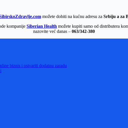
ibirskoZdravlje.com
možete dobiti na kućnu adresu za
Srbiju a za 
ode kompanije
Siberian Health
možete kupiti samo od distributera kom
nazovite već danas –
063/342-380
ine biznis i ostvariti dodatnu zaradu
i