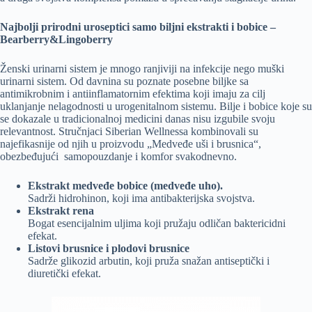
Najbolji prirodni uroseptici samo biljni ekstrakti i bobice –
Bearberry&Lingoberry
Ženski urinarni sistem je mnogo ranjiviji na infekcije nego muški
urinarni sistem. Od davnina su poznate posebne biljke sa
antimikrobnim i antiinflamatornim efektima koji imaju za cilj
uklanjanje nelagodnosti u urogenitalnom sistemu. Bilje i bobice koje su
se dokazale u tradicionalnoj medicini danas nisu izgubile svoju
relevantnost. Stručnjaci Siberian Wellnessa kombinovali su
najefikasnije od njih u proizvodu „Medveđe uši i brusnica“,
obezbeđujući samopouzdanje i komfor svakodnevno.
Ekstrakt medveđe bobice (medveđe uho).
Sadrži hidrohinon, koji ima antibakterijska svojstva.
Ekstrakt rena
Bogat esencijalnim uljima koji pružaju odličan baktericidni
efekat.
Listovi brusnice i plodovi brusnice
Sadrže glikozid arbutin, koji pruža snažan antiseptički i
diuretički efekat.