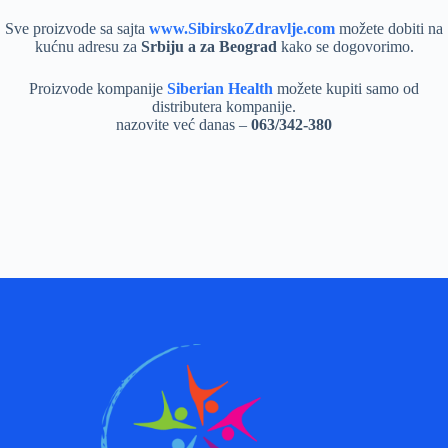
Sve proizvode sa sajta
www.SibirskoZdravlje.com
možete dobiti na
kućnu adresu za
Srbiju a za Beograd
kako se dogovorimo.
Proizvode kompanije
Siberian Health
možete kupiti samo od
distributera kompanije.
nazovite već danas –
063/342-380