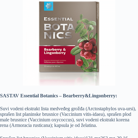
SASTAV Essential Botanics – Bearberry&Lingonberry:
Suvi vodeni ekstrakt lista medveđeg grožđa (Arctostaphylos uva-ursi),
sprašen list planinske brusnice (Vaccinium vitis-idaea), sprašen plod
male brusnice (Vaccinium oxycoccus), suvi vodeni ekstrakt korena
rena (Armoracia rusticana); kapsula je od želatina.