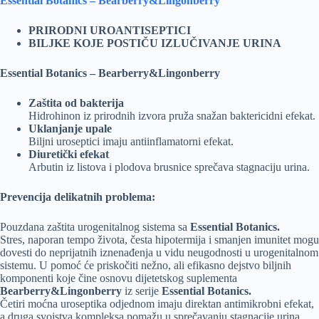
Essential Botanics – Bearberry&Lingonberry
PRIRODNI UROANTISEPTICI
BILJKE KOJE POSTIČU IZLUČIVANJE URINA
Essential Botanics – Bearberry&Lingonberry
Zaštita od bakterija
Hidrohinon iz prirodnih izvora pruža snažan baktericidni efekat.
Uklanjanje upale
Biljni uroseptici imaju antiinflamatorni efekat.
Diuretički efekat
Arbutin iz listova i plodova brusnice sprečava stagnaciju urina.
Prevencija delikatnih problema:
Pouzdana zaštita urogenitalnog sistema sa
Essential Botanics.
Stres, naporan tempo života, česta hipotermija i smanjen imunitet mogu
dovesti do neprijatnih iznenađenja u vidu neugodnosti u urogenitalnom
sistemu. U pomoć će priskočiti nežno, ali efikasno dejstvo biljnih
komponenti koje čine osnovu dijetetskog suplementa
Bearberry&Lingonberry
iz serije
Essential Botanics.
Četiri moćna uroseptika odjednom imaju direktan antimikrobni efekat,
a druga svojstva kompleksa pomažu u sprečavanju stagnacije urina.