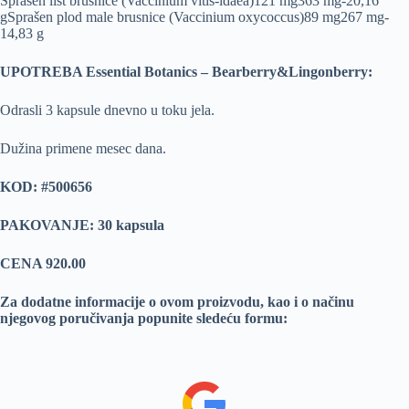
Sprašen list brusnice (Vaccinium vitis-idaea)121 mg363 mg-20,16
gSprašen plod male brusnice (Vaccinium oxycoccus)89 mg267 mg-
14,83 g
UPOTREBA Essential Botanics – Bearberry&Lingonberry:
Odrasli 3 kapsule dnevno u toku jela.
Dužina primene mesec dana.
KOD: #500656
PAKOVANJE: 30 kapsula
CENA 920.00
Za dodatne informacije o ovom proizvodu, kao i o načinu
njegovog poručivanja popunite sledeću formu: