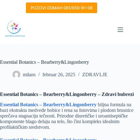
Skip
to
POZOVI ODMAH 061/659-81-08
content
Essential Botanics – Bearberry&Lingonberry
milans
februar 26, 2025
ZDRAVLJE
Essential Botanics – Bearberry&Lingonberry – Zdravi bubrezi
Essential Botanics – Bearberry&Lingonberry
biljna formula na
bazi ekstrakta medveđe bobice i rena sa listovima i plodom brusnice
sprečava stagnaciju tečnosti. Prirodne diuretičke i uroantiseptičke
komponente blago deluju na telo, što čini kompleks idealnim
profilaktičkim sredstvom.