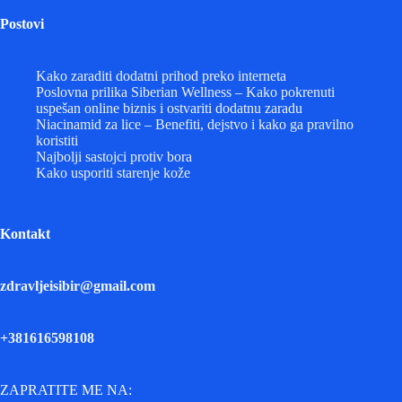
Postovi
Kako zaraditi dodatni prihod preko interneta
Poslovna prilika Siberian Wellness – Kako pokrenuti
uspešan online biznis i ostvariti dodatnu zaradu
Niacinamid za lice – Benefiti, dejstvo i kako ga pravilno
koristiti
Najbolji sastojci protiv bora
Kako usporiti starenje kože
Kontakt
zdravljeisibir@gmail.com
+381616598108
ZAPRATITE ME NA: