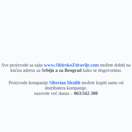
Sve proizvode sa sajta
www.SibirskoZdravlje.com
možete dobiti na
kućnu adresu za
Srbiju a za Beograd
kako se dogovorimo.
Proizvode kompanije
Siberian Health
možete kupiti samo od
distributera kompanije.
nazovite već danas –
063/342-380