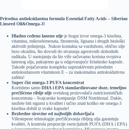
Prirodna antioksidantna formula Essential Fatty Acids – Siberian
Linseed Oil&Omega-3!
Hladno ceđeno laneno ulje
je bogat izvor omega-3 kiselina,
vitamina, mikroelemenata, fitosterola, lignana i drugih biološki
aktivnih jedinjenja. Nakon kontakta sa vazduhom, obično ulje
brzo oksidira, što dovodi do stvaranja agresivnih slobodnih
radikala. U nastojanju da što više sačuvamo korisna svojstva
lanenog ulja, pakujemo ga u odgovarajuće želatinske kapsule.
Takođe pojačavamo kompleks superaktivnim prirodnim
antioksidansom vitaminom E – za maksimalnu antioksidativnu
zaštitu!
Super čist omega-3 PUFA koncentrat
Koristimo samo
DHA i EPA standardizovane doze, temeljno
prečišćeno riblje ulje
svetskog proizvođača nutricionističkih
koncentrata – švajcarske kompanije DSM Nutritional. Dakle,
možete biti sigurni u kvalitet i tačno znati koliko ste omega-3
kiselina dobili iz svake kapsule!
Bezbedne sirovine od najboljih dobavljača
Višestepene tehnologije prečišćavanja ribljeg ulja garantuju
kvalitet. A kontrola proporcije esencijalnih PUFA (DHA i EPA)