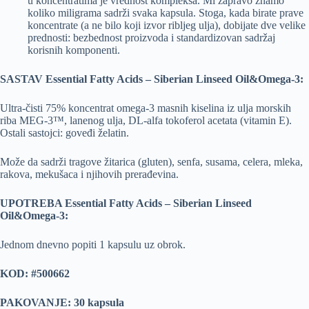
u koncentratima je vrednost kompleksa. Mi zapravo znamo
koliko miligrama sadrži svaka kapsula. Stoga, kada birate prave
koncentrate (a ne bilo koji izvor ribljeg ulja), dobijate dve velike
prednosti: bezbednost proizvoda i standardizovan sadržaj
korisnih komponenti.
SASTAV Essential Fatty Acids – Siberian Linseed Oil&Omega-3:
Ultra-čisti 75% koncentrat omega-3 masnih kiselina iz ulja morskih
riba MEG-3™, lanenog ulja, DL-alfa tokoferol acetata (vitamin E).
Ostali sastojci: goveđi želatin.
Može da sadrži tragove žitarica (gluten), senfa, susama, celera, mleka,
rakova, mekušaca i njihovih prerađevina.
UPOTREBA Essential Fatty Acids – Siberian Linseed
Oil&Omega-3:
Jednom dnevno popiti 1 kapsulu uz obrok.
KOD: #500662
PAKOVANJE: 30 kapsula