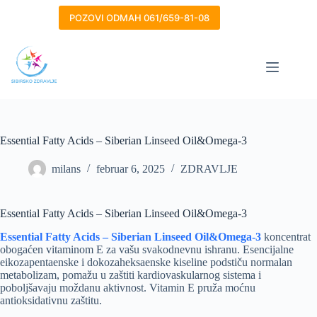
Skip
to
POZOVI ODMAH 061/659-81-08
content
Essential Fatty Acids – Siberian Linseed Oil&Omega-3
milans
februar 6, 2025
ZDRAVLJE
Essential Fatty Acids – Siberian Linseed Oil&Omega-3
Essential Fatty Acids – Siberian Linseed Oil&Omega-3
koncentrat
obogaćen vitaminom E za vašu svakodnevnu ishranu. Esencijalne
eikozapentaenske i dokozaheksaenske kiseline podstiču normalan
metabolizam, pomažu u zaštiti kardiovaskularnog sistema i
poboljšavaju moždanu aktivnost. Vitamin E pruža moćnu
antioksidativnu zaštitu.