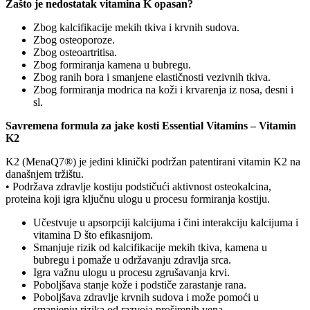
Zašto je nedostatak vitamina K opasan?
Zbog kalcifikacije mekih tkiva i krvnih sudova.
Zbog osteoporoze.
Zbog osteoartritisa.
Zbog formiranja kamena u bubregu.
Zbog ranih bora i smanjene elastičnosti vezivnih tkiva.
Zbog formiranja modrica na koži i krvarenja iz nosa, desni i
sl.
Savremena formula za jake kosti Essential Vitamins – Vitamin
K2
K2 (MenaQ7®) je jedini klinički podržan patentirani vitamin K2 na
današnjem tržištu.
• Podržava zdravlje kostiju podstičući aktivnost osteokalcina,
proteina koji igra ključnu ulogu u procesu formiranja kostiju.
Učestvuje u apsorpciji kalcijuma i čini interakciju kalcijuma i
vitamina D što efikasnijom.
Smanjuje rizik od kalcifikacije mekih tkiva, kamena u
bubregu i pomaže u održavanju zdravlja srca.
Igra važnu ulogu u procesu zgrušavanja krvi.
Poboljšava stanje kože i podstiče zarastanje rana.
Poboljšava zdravlje krvnih sudova i može pomoći u
smanjenju rizika od razvoja proširenih vena.