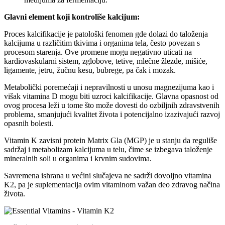
Glavni element koji kontroliše kalcijum:
Proces kalcifikacije je patološki fenomen gde dolazi do taloženja
kalcijuma u različitim tkivima i organima tela, često povezan s
procesom starenja. Ove promene mogu negativno uticati na
kardiovaskularni sistem, zglobove, tetive, mlečne žlezde, mišiće,
ligamente, jetru, žučnu kesu, bubrege, pa čak i mozak.
Metabolički poremećaji i nepravilnosti u unosu magnezijuma kao i
višak vitamina D mogu biti uzroci kalcifikacije. Glavna opasnost od
ovog procesa leži u tome što može dovesti do ozbiljnih zdravstvenih
problema, smanjujući kvalitet života i potencijalno izazivajući razvoj
opasnih bolesti.
Vitamin K zavisni protein Matrix Gla (MGP) je u stanju da reguliše
sadržaj i metabolizam kalcijuma u ​​telu, čime se izbegava taloženje
mineralnih soli u organima i krvnim sudovima.
Savremena ishrana u većini slučajeva ne sadrži dovoljno vitamina
K2, pa je suplementacija ovim vitaminom važan deo zdravog načina
života.