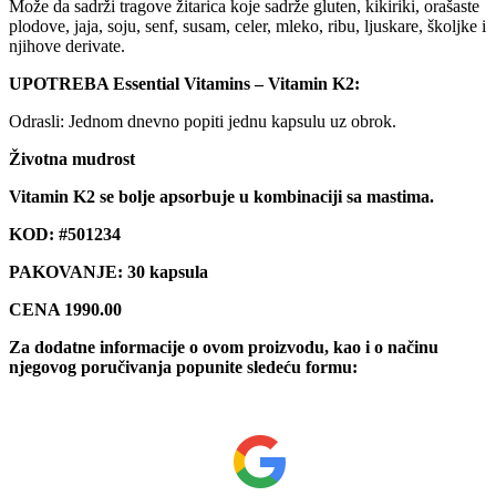
Može da sadrži tragove žitarica koje sadrže gluten, kikiriki, orašaste
plodove, jaja, soju, senf, susam, celer, mleko, ribu, ljuskare, školjke i
njihove derivate.
UPOTREBA Essential Vitamins – Vitamin K2:
Odrasli: Jednom dnevno popiti jednu kapsulu uz obrok.
Životna mudrost
Vitamin K2
se bolje apsorbuje u kombinaciji sa mastima.
KOD: #501234
PAKOVANJE: 30 kapsula
CENA 1990.00
Za dodatne informacije o ovom proizvodu, kao i o načinu
njegovog poručivanja popunite sledeću formu: