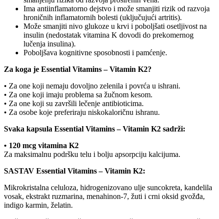
Ima antiinflamatorno dejstvo i može smanjiti rizik od razvoja
hroničnih inflamatornih bolesti (uključujući artritis).
Može smanjiti nivo glukoze u krvi i poboljšati osetljivost na
insulin (nedostatak vitamina K dovodi do prekomernog
lučenja insulina).
Poboljšava kognitivne sposobnosti i pamćenje.
Za koga je Essential Vitamins – Vitamin K2?
• Za one koji nemaju dovoljno zelenila i povrća u ishrani.
• Za one koji imaju problema sa žučnom kesom.
• Za one koji su završili lečenje antibioticima.
• Za osobe koje preferiraju niskokaloričnu ishranu.
Svaka kapsula Essential Vitamins – Vitamin K2 sadrži:
• 120 mcg vitamina K2
Za maksimalnu podršku telu i bolju apsorpciju kalcijuma.
SASTAV Essential Vitamins – Vitamin K2:
Mikrokristalna celuloza, hidrogenizovano ulje suncokreta, kandelila
vosak, ekstrakt ruzmarina, menahinon-7, žuti i crni oksid gvožđa,
indigo karmin, želatin.