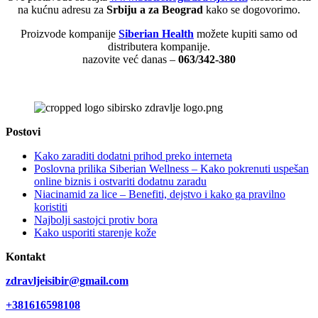
na kućnu adresu za
Srbiju a za Beograd
kako se dogovorimo.
Proizvode kompanije
Siberian Health
možete kupiti samo od
distributera kompanije.
nazovite već danas –
063/342-380
Postovi
Kako zaraditi dodatni prihod preko interneta
Poslovna prilika Siberian Wellness – Kako pokrenuti uspešan
online biznis i ostvariti dodatnu zaradu
Niacinamid za lice – Benefiti, dejstvo i kako ga pravilno
koristiti
Najbolji sastojci protiv bora
Kako usporiti starenje kože
Kontakt
zdravljeisibir@gmail.com
+381616598108