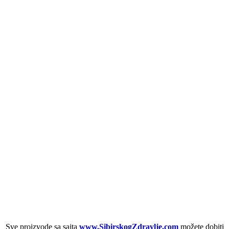
Sve proizvode sa sajta
www.SibirskogZdravlje.com
možete dobiti