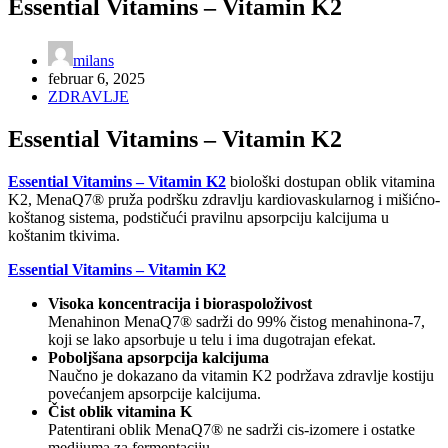
Essential Vitamins – Vitamin K2
milans
februar 6, 2025
ZDRAVLJE
Essential Vitamins – Vitamin K2
Essential Vitamins – Vitamin K2
biološki dostupan oblik vitamina
K2, MenaQ7® pruža podršku zdravlju kardiovaskularnog i mišićno-
koštanog sistema, podstičući pravilnu apsorpciju kalcijuma u
koštanim tkivima.
Essential Vitamins – Vitamin K2
Visoka koncentracija i bioraspoloživost
Menahinon MenaQ7® sadrži do 99% čistog menahinona-7,
koji se lako apsorbuje u telu i ima dugotrajan efekat.
Poboljšana apsorpcija kalcijuma
Naučno je dokazano da vitamin K2 podržava zdravlje kostiju
povećanjem apsorpcije kalcijuma.
Čist oblik vitamina K
Patentirani oblik MenaQ7® ne sadrži cis-izomere i ostatke
medijuma za fermentaciju.