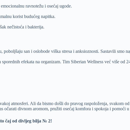
i emocionalnu ravnotežu i osećaj ugode.
malnu korist budućeg napitka.
ak nečistoća i bakterija.
poboljšaju san i oslobode viška stresa i anksioznosti. Sastavili smo naj
h sporednih efekata na organizam. Tim Siberian Wellness već više od 24 
vakoj atmosferi. Ali da bismo došli do pravog raspoloženja, svakom od 
 vas očarati divnom aromom, pružiti osećaj komfora i spokoja i pomoći 
to čaj od divljeg bilja № 2!