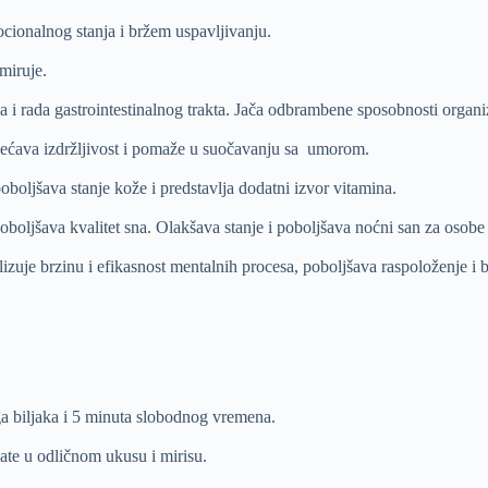
cionalnog stanja i bržem uspavljivanju.
miruje.
a i rada gastrointestinalnog trakta. Jača odbrambene sposobnosti orga
većava izdržljivost i pomaže u suočavanju sa umorom.
oboljšava stanje kože i predstavlja dodatni izvor vitamina.
boljšava kvalitet sna. Olakšava stanje i poboljšava noćni san za oso
lizuje brzinu i efikasnost mentalnih procesa, poboljšava raspoloženje i
a biljaka i 5 minuta slobodnog vremena.
vate u odličnom ukusu i mirisu.