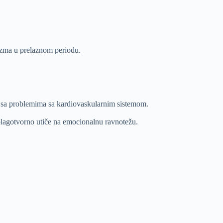
nizma u prelaznom periodu.
be sa problemima sa kardiovaskularnim sistemom.
 blagotvorno utiče na emocionalnu ravnotežu.