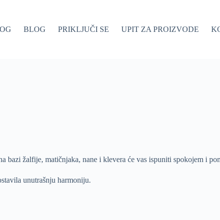
LOG
BLOG
PRIKLJUČI SE
UPIT ZA PROIZVODE
K
a bazi žalfije, matičnjaka, nane i klevera će vas ispuniti spokojem i 
stavila unutrašnju harmoniju.