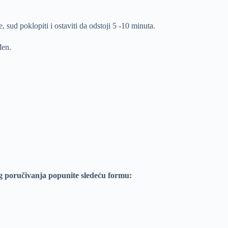
, sud poklopiti i ostaviti da odstoji 5 -10 minuta.
đen.
g poručivanja popunite sledeću formu: