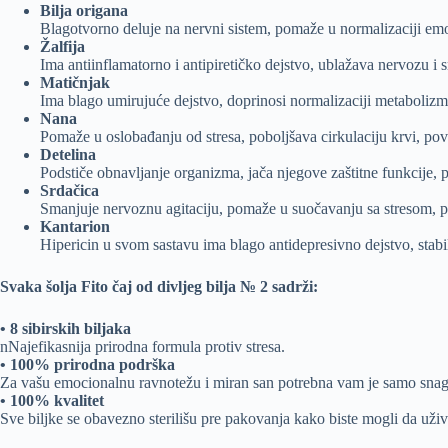
Bilja origana
Blagotvorno deluje na nervni sistem, pomaže u normalizaciji emo
Žalfija
Ima antiinflamatorno i antipiretičko dejstvo, ublažava nervozu i s
Matičnjak
Ima blago umirujuće dejstvo, doprinosi normalizaciji metabolizm
Nana
Pomaže u oslobađanju od stresa, poboljšava cirkulaciju krvi, po
Detelina
Podstiče obnavljanje organizma, jača njegove zaštitne funkcije, p
Srdačica
Smanjuje nervoznu agitaciju, pomaže u suočavanju sa stresom, po
Kantarion
Hipericin u svom sastavu ima blago antidepresivno dejstvo, stabi
Svaka šolja Fito čaj od divljeg bilja № 2 sadrži:
• 8 sibirskih biljaka
nNajefikasnija prirodna formula protiv stresa.
• 100% prirodna podrška
Za vašu emocionalnu ravnotežu i miran san potrebna vam je samo snag
• 100% kvalitet
Sve biljke se obavezno sterilišu pre pakovanja kako biste mogli da uži