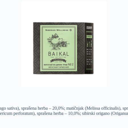
o sativa), sprašena herba – 20,0%; matičnjak (Melissa officinalis), spr
Hypericum perforatum), sprašena herba – 10,0%; sibirski origano (Origan