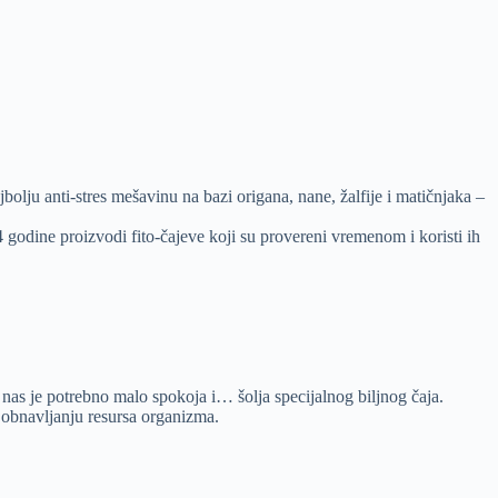
bolju anti-stres mešavinu na bazi origana, nane, žalfije i matičnjaka –
godine proizvodi fito-čajeve koji su provereni vremenom i koristi ih
nas je potrebno malo spokoja i… šolja specijalnog biljnog čaja.
u obnavljanju resursa organizma.