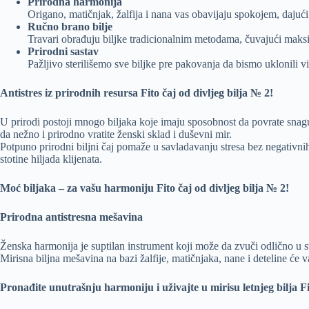
Prirodna harmonija
Origano, matičnjak, žalfija i nana vas obavijaju spokojem, dajuć
Ručno brano bilje
Travari obrađuju biljke tradicionalnim metodama, čuvajući maksi
Prirodni sastav
Pažljivo sterilišemo sve biljke pre pakovanja da bismo uklonili viš
Antistres iz prirodnih resursa Fito čaj od divljeg bilja № 2!
U prirodi postoji mnogo biljaka koje imaju sposobnost da povrate snagu, 
da nežno i prirodno vratite ženski sklad i duševni mir.
Potpuno prirodni biljni čaj pomaže u savladavanju stresa bez negativni
stotine hiljada klijenata.
Moć biljaka – za vašu harmoniju Fito čaj od divljeg bilja № 2!
Prirodna antistresna mešavina
Ženska harmonija je suptilan instrument koji može da zvuči odlično u s
Mirisna biljna mešavina na bazi žalfije, matičnjaka, nane i deteline će
Pronađite unutrašnju harmoniju i uživajte u mirisu letnjeg bilja Fi