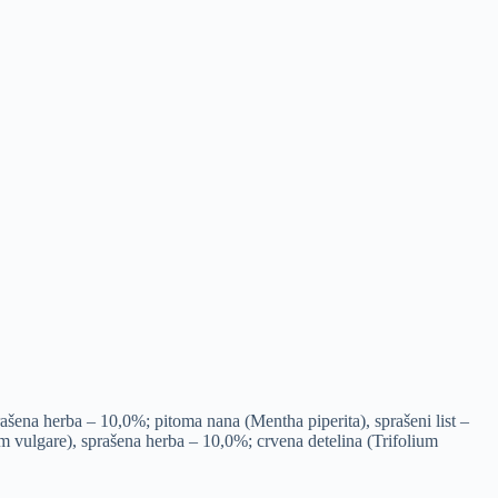
ašena herba – 10,0%; pitoma nana (Mentha piperita), sprašeni list –
um vulgare), sprašena herba – 10,0%; crvena detelina (Trifolium