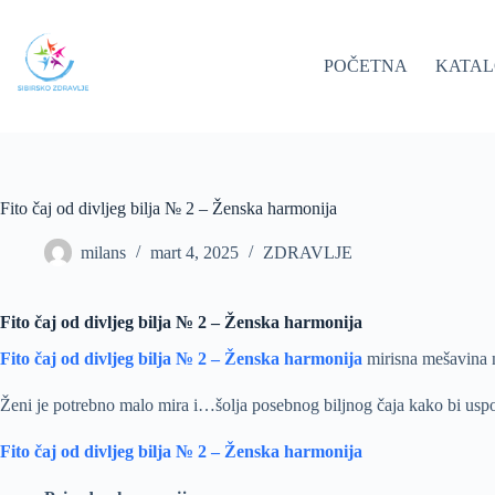
Skip
to
content
POČETNA
KATA
Fito čaj od divljeg bilja № 2 – Ženska harmonija
milans
mart 4, 2025
ZDRAVLJE
Fito čaj od divljeg bilja № 2 – Ženska harmonija
Fito čaj od divljeg bilja № 2 – Ženska harmonija
mirisna mešavina n
Ženi je potrebno malo mira i…šolja posebnog biljnog čaja kako bi uspo
Fito čaj od divljeg bilja № 2 – Ženska harmonija