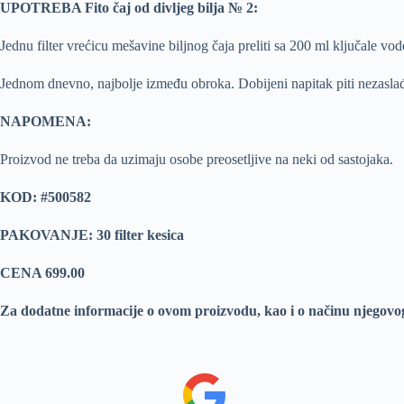
UPOTREBA Fito čaj od divljeg bilja № 2:
Jednu filter vrećicu mešavine biljnog čaja preliti sa 200 ml ključale vode
Jednom dnevno, najbolje između obroka. Dobijeni napitak piti nezasla
NAPOMENA:
Proizvod ne treba da uzimaju osobe preosetljive na neki od sastojaka.
KOD: #500582
PAKOVANJE: 30 filter kesica
CENA 699.00
Za dodatne informacije o ovom proizvodu, kao i o načinu njegovo