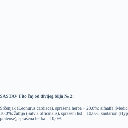
SASTAV Fito čaj od divljeg bilja № 2:
Srčenjak (Leonurus cardiaca), sprašena herba – 20,0%; alfaalfa (Medicag
10,0%; žalfija (Salvia officinalis), sprašeni list – 10,0%; kantarion (
pratense), sprašena herba – 10,0%.