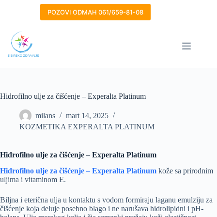
Skip
to
POZOVI ODMAH 061/659-81-08
content
Hidrofilno ulje za čišćenje – Experalta Platinum
milans
mart 14, 2025
KOZMETIKA EXPERALTA PLATINUM
Hidrofilno ulje za čišćenje – Experalta Platinum
Hidrofilno ulje za čišćenje – Experalta Platinum
kože sa prirodnim
uljima i vitaminom E.
Biljna i eterična ulja u kontaktu s vodom formiraju laganu emulziju za
čišćenje koja deluje posebno blago i ne narušava hidrolipidni i pH-