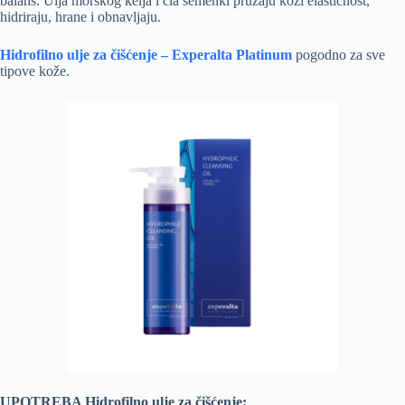
balans. Ulja morskog kelja i čia semenki pružaju koži elastičnost,
hidriraju, hrane i obnavljaju.
Hidrofilno ulje za čišćenje – Experalta Platinum
pogodno za sve
tipove kože.
UPOTREBA Hidrofilno ulje za čišćenje: