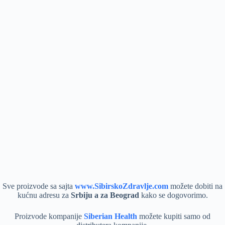
Sve proizvode sa sajta
www.SibirskoZdravlje.com
možete dobiti na
kućnu adresu za
Srbiju a za Beograd
kako se dogovorimo.
Proizvode kompanije
Siberian Health
možete kupiti samo od