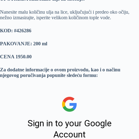
Nanesite malu količinu ulja na lice, uključujući i predeo oko očiju,
nežno izmasirajte, isperite velikom količinom tople vode.
KOD: #426286
PAKOVANJE: 200 ml
CENA 1950.00
Za dodatne informacije o ovom proizvodu, kao i o načinu
njegovog poručivanja popunite sledeću formu: