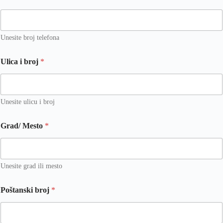
o
i
z
v
Unesite broj telefona
o
d
Ulica i broj
*
a
k
o
j
Unesite ulicu i broj
i
v
a
Grad/ Mesto
*
s
Unesite grad ili mesto
Poštanski broj
*