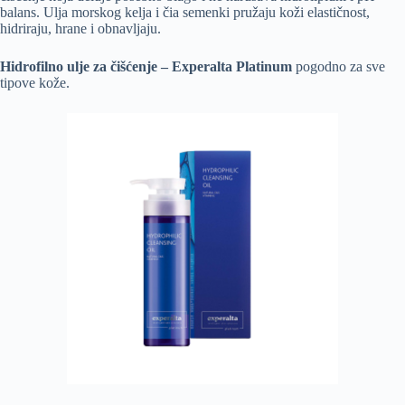
balans. Ulja morskog kelja i čia semenki pružaju koži elastičnost,
hidriraju, hrane i obnavljaju.
Hidrofilno ulje za čišćenje – Experalta Platinum
pogodno za sve
tipove kože.