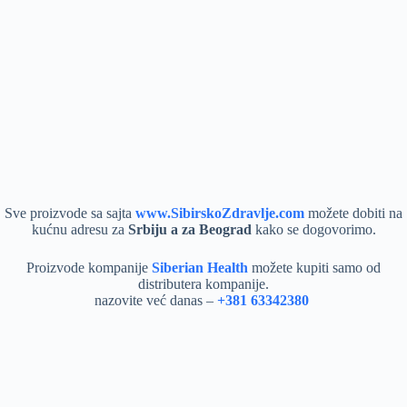
Sve proizvode sa sajta
www.SibirskoZdravlje.com
možete dobiti na
kućnu adresu za
Srbiju a za Beograd
kako se dogovorimo.
Proizvode kompanije
Siberian Health
možete kupiti samo od
distributera kompanije.
nazovite već danas –
+381 63342380