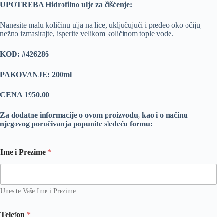
UPOTREBA Hidrofilno ulje za čišćenje:
Nanesite malu količinu ulja na lice, uključujući i predeo oko očiju,
nežno izmasirajte, isperite velikom količinom tople vode.
KOD: #426286
PAKOVANJE: 200ml
CENA 1950.00
Za dodatne informacije o ovom proizvodu, kao i o načinu
njegovog poručivanja popunite sledeću formu:
Ime i Prezime
*
Unesite Vaše Ime i Prezime
p
Telefon
*
r