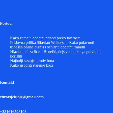
Postovi
Kako zaraditi dodatni prihod preko interneta
Poslovna prilika Siberian Wellness – Kako pokrenuti
uspešan online biznis i ostvariti dodatnu zaradu
Niacinamid za lice – Benefiti, dejstvo i kako ga pravilno
koristiti
Najbolji sastojci protiv bora
Kako usporiti starenje kože
Kontakt
zdravljeisibir@gmail.com
+381616598108