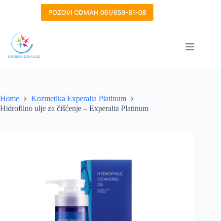
Skip
to
POZOVI ODMAH 061/659-81-08
content
Home
Kozmetika Experalta Platinum
Hidrofilno ulje za čišćenje – Experalta Platinum