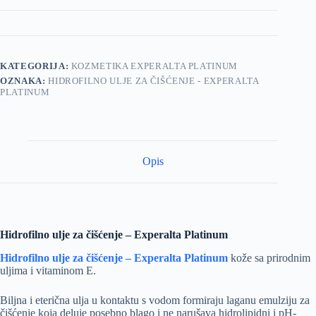
KATEGORIJA:
KOZMETIKA EXPERALTA PLATINUM
OZNAKA:
HIDROFILNO ULJE ZA ČIŠĆENJE - EXPERALTA
PLATINUM
Opis
Hidrofilno ulje za čišćenje – Experalta Platinum
Hidrofilno ulje za čišćenje – Experalta Platinum
kože sa prirodnim
uljima i vitaminom E.
Biljna i eterična ulja u kontaktu s vodom formiraju laganu emulziju za
čišćenje koja deluje posebno blago i ne narušava hidrolipidni i pH-