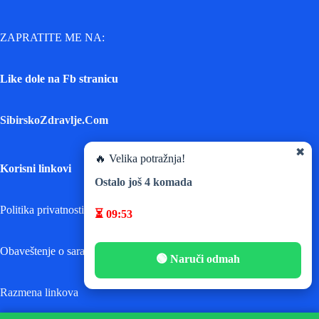
ZAPRATITE ME NA:
Like dole na Fb stranicu
SibirskoZdravlje.Com
✖
🔥 Velika potražnja!
Korisni linkovi
Ostalo još
4
komada
Politika privatnosti
⏳
09:53
Obaveštenje o saradnji
🟢 Naruči odmah
Razmena linkova