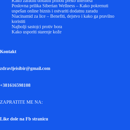
Kako zaraditi dodatni prihod preko interneta
Poslovna prilika Siberian Wellness – Kako pokrenuti
uspešan online biznis i ostvariti dodatnu zaradu
Niacinamid za lice – Benefiti, dejstvo i kako ga pravilno
koristiti
Najbolji sastojci protiv bora
Kako usporiti starenje kože
Kontakt
zdravljeisibir@gmail.com
+381616598108
ZAPRATITE ME NA:
Like dole na Fb stranicu