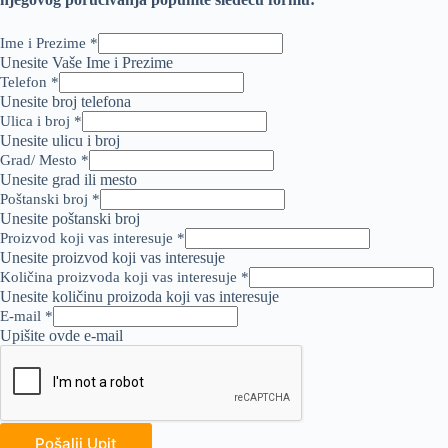
G
Ime i Prezime
*
r
Unesite Vaše Ime i Prezime
a
Telefon
*
d
Unesite broj telefona
/
Ulica i broj
*
i
Unesite ulicu i broj
n
Grad/ Mesto
*
t
Unesite grad ili mesto
e
Poštanski broj
*
r
Unesite poštanski broj
e
Proizvod koji vas interesuje
*
s
Unesite proizvod koji vas interesuje
u
j
Količina proizvoda koji vas interesuje
*
e
Unesite količinu proizoda koji vas interesuje
k
E-mail
*
o
Upišite ovde e-mail
j
i
Pošalji Upit