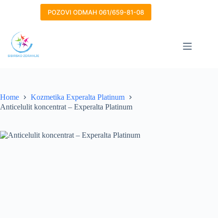
Skip
to
POZOVI ODMAH 061/659-81-08
content
Home
Kozmetika Experalta Platinum
Anticelulit koncentrat – Experalta Platinum