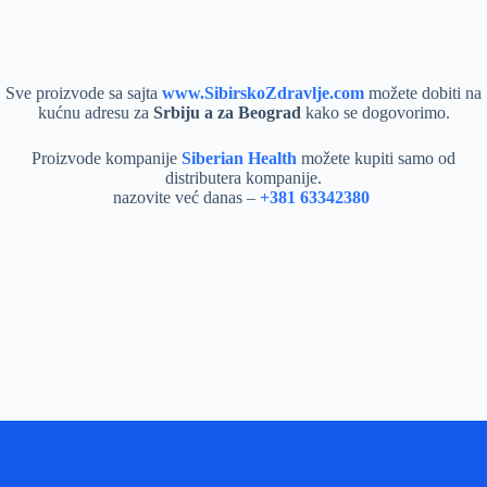
Sve proizvode sa sajta
www.SibirskoZdravlje.com
možete dobiti na
kućnu adresu za
Srbiju a za Beograd
kako se dogovorimo.
Proizvode kompanije
Siberian Health
možete kupiti samo od
distributera kompanije.
nazovite već danas –
+381 63342380