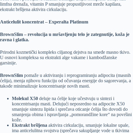
limfna drenaža, vitamin P smanjuje propustljivost mreže kapilara,
ekstrakt bršljena aktivira cirkulaciju.
Anticelulit koncentrat – Experalta Platinum
BrownSlim – revolucija u mršavljenju telo je zategnutije, koža je
ravna i glatka.
Prirodni kozmetički kompleks ciljanog dejstva na smeđe masno tkivo.
U osnovi kompleksa su ekstrakti alge vakame i kambodžanske
garsinije.
BrownSlim
pomaže u aktiviranju i reprogramiranju adipocita (masnih
ćelija), menja njihovu funkciju od očuvanja energije do sagorevanja, a
takođe minimalizuje koncentrisanje novih masti.
Molekul X50
deluje na ćelije koje učestvuju u sintezi i
koncentrisanju masti. Delujući neposredno na adipocite X50
smanjuje sintezu lipida i sprečava oticanje ćelija što dovodi do
smanjenja obima i ispravljanja „pomorandžine kore“ na površini
kože.
Ekstrakt bršljena
aktivira cirkulaciju, smanjuje lokalne upale,
ima anticelulitna svojstva (sprečava sakupljanje vode u tkivima