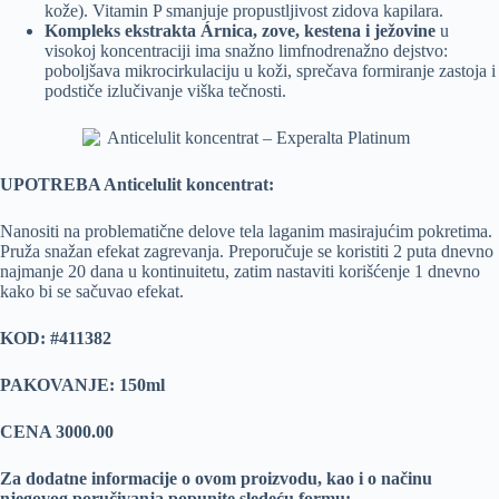
kože). Vitamin P smanjuje propustljivost zidova kapilara.
Kompleks ekstrakta Árnica, zove, kestena i ježovine
u
visokoj koncentraciji ima snažno limfnodrenažno dejstvo:
poboljšava mikrocirkulaciju u koži, sprečava formiranje zastoja i
podstiče izlučivanje viška tečnosti.
UPOTREBA Anticelulit koncentrat:
Nanositi na problematične delove tela laganim masirajućim pokretima.
Pruža snažan efekat zagrevanja. Preporučuje se koristiti 2 puta dnevno
najmanje 20 dana u kontinuitetu, zatim nastaviti korišćenje 1 dnevno
kako bi se sačuvao efekat.
KOD: #411382
PAKOVANJE: 150ml
CENA 3000.00
Za dodatne informacije o ovom proizvodu, kao i o načinu
njegovog poručivanja popunite sledeću formu: