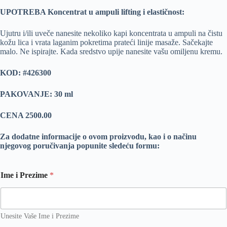
UPOTREBA Koncentrat u ampuli lifting i elastičnost:
Ujutru i/ili uveče nanesite nekoliko kapi koncentrata u ampuli na čistu
kožu lica i vrata laganim pokretima prateći linije masaže. Sačekajte
malo. Ne ispirajte. Kada sredstvo upije nanesite vašu omiljenu kremu.
KOD: #426300
PAKOVANJE: 30 ml
CENA 2500.00
Za dodatne informacije o ovom proizvodu, kao i o načinu
njegovog poručivanja popunite sledeću formu:
Ime i Prezime
*
Unesite Vaše Ime i Prezime