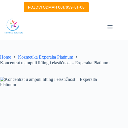
Skip
to
POZOVI ODMAH 061/659-81-08
content
Home
Kozmetika Experalta Platinum
Koncentrat u ampuli lifting i elastičnost – Experalta Platinum