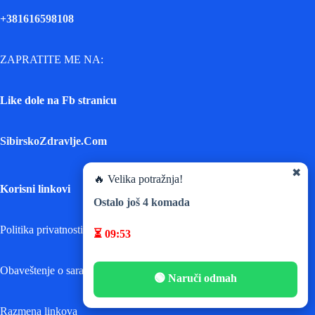
+381616598108
ZAPRATITE ME NA:
Like dole na Fb stranicu
SibirskoZdravlje.Com
✖
🔥 Velika potražnja!
Korisni linkovi
Ostalo još
4
komada
Politika privatnosti
⏳
09:53
Obaveštenje o saradnji
🟢 Naruči odmah
Razmena linkova