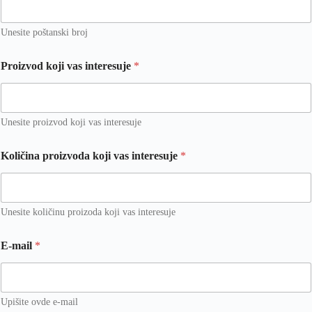
Unesite poštanski broj
T
Proizvod koji vas interesuje
*
e
l
e
f
o
Unesite proizvod koji vas interesuje
n
v
Količina proizvoda koji vas interesuje
*
a
s
Unesite količinu proizoda koji vas interesuje
E-mail
*
Upišite ovde e-mail