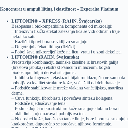
Koncentrat u ampuli lifting i elastičnost – Experalta Platinum
LIFTONIN® – XPRESS (RAHN, Švajcarska)
Bezopasna i biokompatibilna komponenta od mikroalgi:
– Intenzivni fizički efekat zatezanja lica se vidi odmah i traje
nekoliko sati.
– Različiti tipovi bora se vidljivo smanjuju.
– Dugotrajni efekat liftinga (fizički).
– Poboljšava mikroreljef kože na licu, vratu i u zoni dekoltea.
LIFTONIN® (RAHN, Švajcarska)
Predstavlja kombinaciju taninske kiseline iz hrastovih galija
(hrastova jabuka) i ekstrakt Panicum miliaceum, bogati
biodostupni biljni derivat silicijuma:
– Inhibira kolagenazu, elastazu i hijaluronidazu, što ne samo da
poboljšava kvalitet strukture kože, već i štiti od dehidratacije.
– Podstiče stabilizovanje mreže vlakana vanćelijskog matriksa
derme.
– Čuva funkciju fibroblasta i povećava sintezu kolagena.
– Podstiče ujednačavanje tena.
– Podmlađujući mikrostrukturu kože smanjuje dubinu bora i
tankih linija, ujednačava i poboljšava ten.
– Nedostaci kože, kao što su tanke linije, bore i pore se smanjuju
kratkoročno, dugoročno se sprečava njihovo formiranje.