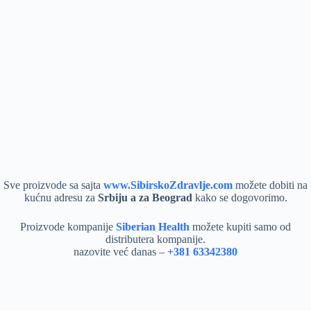
Sve proizvode sa sajta
www.SibirskoZdravlje.com
možete dobiti na
kućnu adresu za
Srbiju a za Beograd
kako se dogovorimo.
Proizvode kompanije
Siberian Health
možete kupiti samo od
distributera kompanije.
nazovite već danas –
+381 63342380