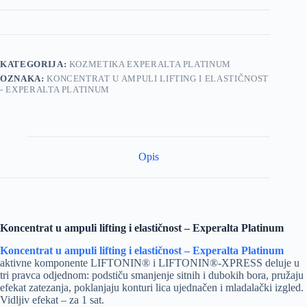
KATEGORIJA:
KOZMETIKA EXPERALTA PLATINUM
OZNAKA:
KONCENTRAT U AMPULI LIFTING I ELASTIČNOST
- EXPERALTA PLATINUM
Opis
Koncentrat u ampuli lifting i elastičnost – Experalta Platinum
Koncentrat u ampuli lifting i elastičnost – Experalta Platinum
aktivne komponente LIFTONIN® i LIFTONIN®-XPRESS deluje u
tri pravca odjednom: podstiču smanjenje sitnih i dubokih bora, pružaju
efekat zatezanja, poklanjaju konturi lica ujednačen i mladalački izgled.
Vidljiv efekat – za 1 sat.