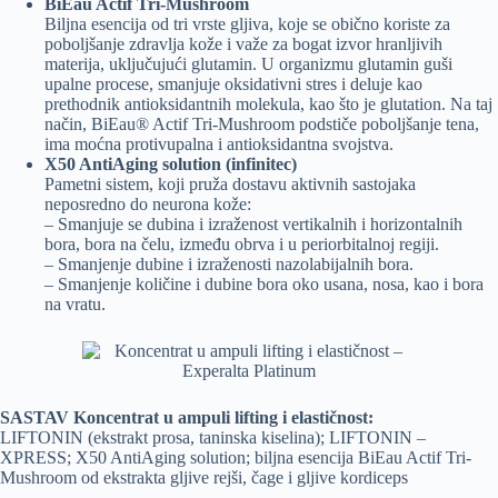
BiEau Actif Tri-Mushroom
Biljna esencija od tri vrste gljiva, koje se obično koriste za
poboljšanje zdravlja kože i važe za bogat izvor hranljivih
materija, uključujući glutamin. U organizmu glutamin guši
upalne procese, smanjuje oksidativni stres i deluje kao
prethodnik antioksidantnih molekula, kao što je glutation. Na taj
način, BiEau® Actif Tri-Mushroom podstiče poboljšanje tena,
ima moćna protivupalna i antioksidantna svojstva.
X50 AntiAging solution (infiniteс)
Pametni sistem, koji pruža dostavu aktivnih sastojaka
neposredno do neurona kože:
– Smanjuje se dubina i izraženost vertikalnih i horizontalnih
bora, bora na čelu, između obrva i u periorbitalnoj regiji.
– Smanjenje dubine i izraženosti nazolabijalnih bora.
– Smanjenje količine i dubine bora oko usana, nosa, kao i bora
na vratu.
SASTAV Koncentrat u ampuli lifting i elastičnost:
LIFTONIN (ekstrakt prosa, taninska kiselina); LIFTONIN –
XPRESS; X50 AntiAging solution; biljna esencija BiEau Actif Tri-
Mushroom od ekstrakta gljive rejši, čage i gljive kordiceps