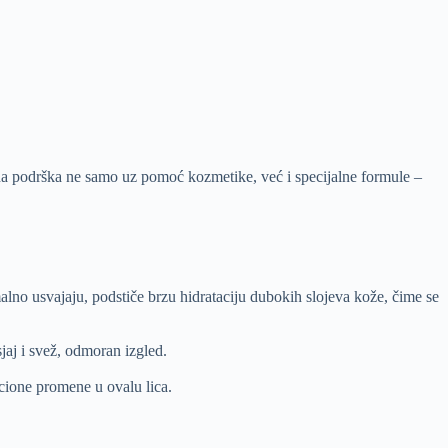
a podrška ne samo uz pomoć kozmetike, već i specijalne formule –
no usvajaju, podstiče brzu hidrataciju dubokih slojeva kože, čime se
sjaj i svež, odmoran izgled.
acione promene u ovalu lica.