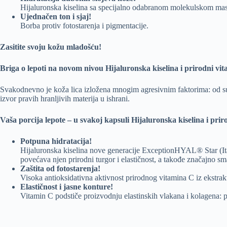
Hijaluronska kiselina sa specijalno odabranom molekulskom mas
Ujednačen ton i sjaj!
Borba protiv fotostarenja i pigmentacije.
Zasitite svoju kožu mladošću!
Briga o lepoti na novom nivou Hijaluronska kiselina i prirodni vi
Svakodnevno je koža lica izložena mnogim agresivnim faktorima: od sunč
izvor pravih hranljivih materija u ishrani.
Vaša porcija lepote – u svakoj kapsuli Hijaluronska kiselina i prir
Potpuna hidratacija!
Hijaluronska kiselina nove generacije ЕхсерtionHYAL® Star (Ita
povećava njen prirodni turgor i elastičnost, a takođe značajno sm
Zaštita od fotostarenja!
Visoka antioksidativna aktivnost prirodnog vitamina C iz ekstrakta 
Elastičnost i jasne konture!
Vitamin C podstiče proizvodnju elastinskih vlakana i kolagena: po