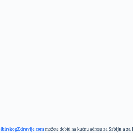
ibirskogZdravlje.com
možete dobiti na kućnu adresu za
Srbiju a za