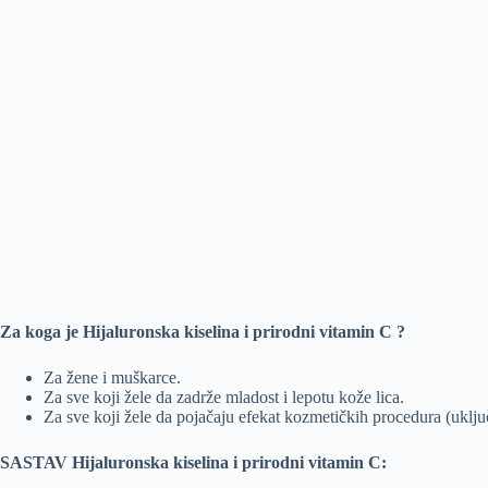
Za koga je Hijaluronska kiselina i prirodni vitamin C ?
Za žene i muškarce.
Za sve koji žele da zadrže mladost i lepotu kože lica.
Za sve koji žele da pojačaju efekat kozmetičkih procedura (uklju
SASTAV Hijaluronska kiselina i prirodni vitamin C: