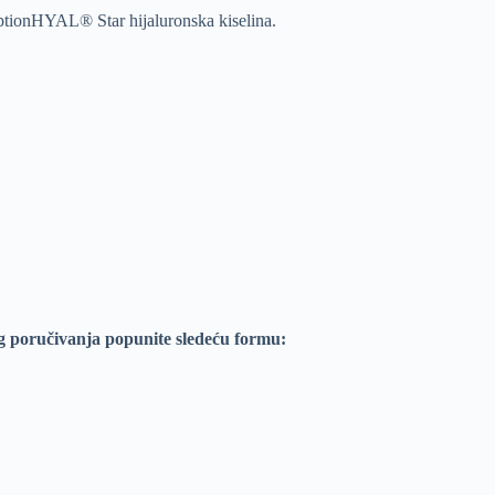
eptionHYAL® Star hijaluronska kiselina.
g poručivanja popunite sledeću formu: