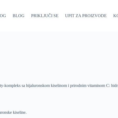
LOG
BLOG
PRIKLJUČI SE
UPIT ZA PROIZVODE
K
y-kompleks sa hijaluronskom kiselinom i prirodnim vitaminom C: hidrira,
uronske kiseline.