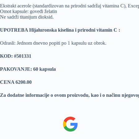
Ekstrakt acerole (standardizovan na prirodni sadržaj vitamina C), Exc
Omot kapsule: goveđi želatin
Ne sadrži titanijum dioksid.
UPOTREBA Hijaluronska kiselina i prirodni vitamin C :
Odrasli: Jednom dnevno popiti po 1 kapsulu uz obrok.
KOD: #501331
PAKOVANJE: 60 kapsula
CENA 6200.00
Za dodatne informacije o ovom proizvodu, kao i o načinu njegovo