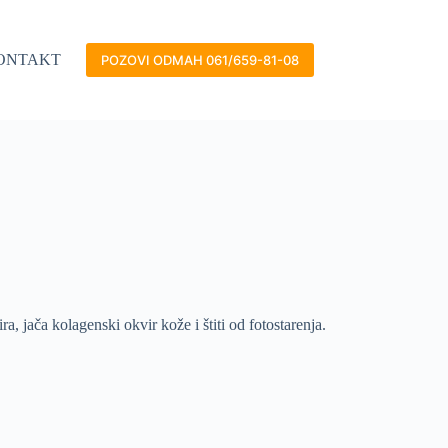
ONTAKT
POZOVI ODMAH 061/659-81-08
 jača kolagenski okvir kože i štiti od fotostarenja.