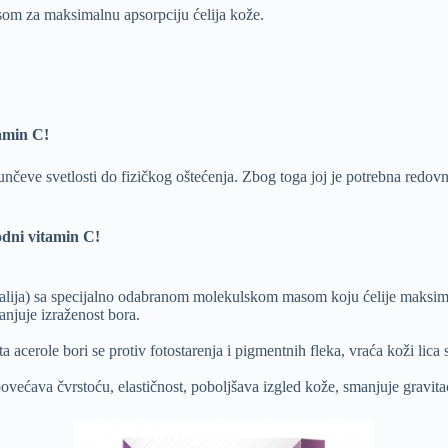
om za maksimalnu apsorpciju ćelija kože.
tamin C!
eve svetlosti do fizičkog oštećenja. Zbog toga joj je potrebna redovn
odni vitamin C!
lija) sa specijalno odabranom molekulskom masom koju ćelije maksimal
anjuje izraženost bora.
acerole bori se protiv fotostarenja i pigmentnih fleka, vraća koži lica 
većava čvrstoću, elastičnost, poboljšava izgled kože, smanjuje gravit