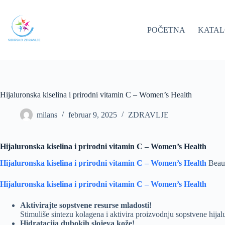
Skip
to
content
POČETNA
KATA
Hijaluronska kiselina i prirodni vitamin C – Women’s Health
milans
februar 9, 2025
ZDRAVLJE
Hijaluronska kiselina i prirodni vitamin C – Women’s Health
Hijaluronska kiselina i prirodni vitamin C
– Women’s Health
Beaut
Hijaluronska kiselina i prirodni vitamin C – Women’s Health
Aktivirajte sopstvene resurse mladosti!
Stimuliše sintezu kolagena i aktivira proizvodnju sopstvene hijal
Hidratacija dubokih slojeva kože!