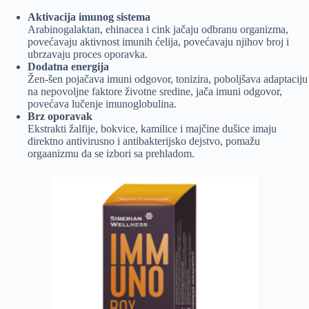
Aktivacija imunog sistema
Arabinogalaktan, ehinacea i cink jačaju odbranu organizma,
povećavaju aktivnost imunih ćelija, povećavaju njihov broj i
ubrzavaju proces oporavka.
Dodatna energija
Žen-šen pojačava imuni odgovor, tonizira, poboljšava adaptaciju
na nepovoljne faktore životne sredine, jača imuni odgovor,
povećava lučenje imunoglobulina.
Brz oporavak
Ekstrakti žalfije, bokvice, kamilice i majčine dušice imaju
direktno antivirusno i antibakterijsko dejstvo, pomažu
orgaanizmu da se izbori sa prehladom.