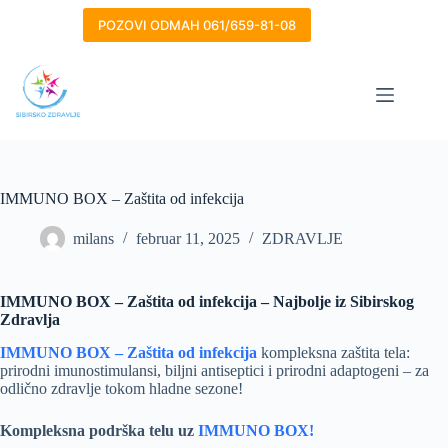
Skip
to
POZOVI ODMAH 061/659-81-08
content
IMMUNO BOX – Zaštita od infekcija
milans
februar 11, 2025
ZDRAVLJE
IMMUNO BOX – Zaštita od infekcija – Najbolje iz Sibirskog
Zdravlja
IMMUNO BOX – Zaštita od infekcija
kompleksna zaštita tela:
prirodni imunostimulansi, biljni antiseptici i prirodni adaptogeni – za
odlično zdravlje tokom hladne sezone!
Kompleksna podrška telu uz
IMMUNO BOX!