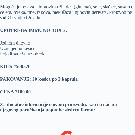
Moguća je pojava u tragovima žitarica (glutena), soje, slačice, susama,
celera, mleka, ribe, rakova, mekušaca i njihovih derivata. Proizvod ne
sadrži svinjski želatin.
UPOTREBA IMMUNO BOX-a:
Jednom dnevno
Uzmi jednu kesicu
Pojedi sadržaj uz obrok.
KOD:
#500526
PAKOVANJE: 30 kesica po 3 kapsula
CENA 3100.00
Za dodatne informacije o ovom proizvodu, kao i o načinu
njegovog poručivanja popunite sledeću formu: