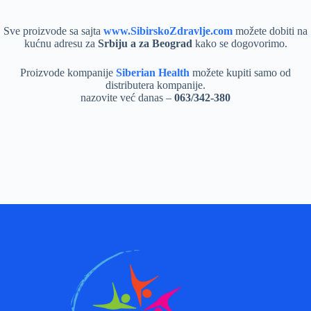
Sve proizvode sa sajta
www.SibirskoZdravlje.com
možete dobiti na
kućnu adresu za
Srbiju a za Beograd
kako se dogovorimo.
Proizvode kompanije
Siberian Health
možete kupiti samo od
distributera kompanije.
nazovite već danas –
063/342-380