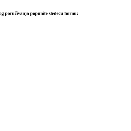
og poručivanja popunite sledeću formu: