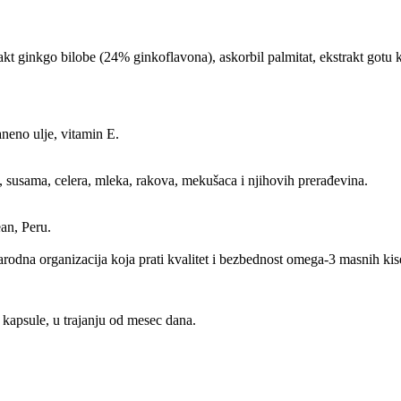
akt ginkgo bilobe (24% ginkoflavona), askorbil palmitat, ekstrakt gotu 
aneno ulje, vitamin E.
nfa, susama, celera, mleka, rakova, mekušaca i njihovih prerađevina.
ean, Peru.
a organizacija koja prati kvalitet i bezbednost omega-3 masnih kise
 kapsule, u trajanju od mesec dana.