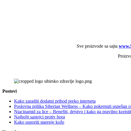
Sve proizvode sa sajta
www.S
Proizv
Postovi
Kako zaraditi dodatni prihod preko interneta
Poslovna prilika Siberian Wellness – Kako pokrenuti uspešan onl
Niacinamid za lice – Benefiti, dejstvo i kako ga pravilno koristit
Najbolji sastojci protiv bora
Kako usporiti starenje kože