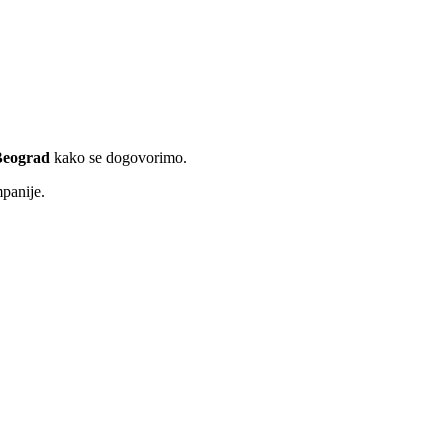
Beograd
kako se dogovorimo.
panije.