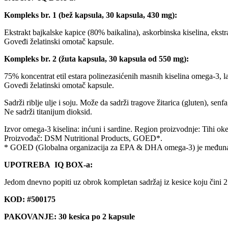
Kompleks br. 1 (bež kapsula, 30 kapsula, 430 mg):
Ekstrakt bajkalske kapice (80% baikalina), askorbinska kiselina, ekstr
Goveđi želatinski omotač kapsule.
Kompleks br. 2 (žuta kapsula, 30 kapsula od 550 mg):
75% koncentrat etil estara polinezasićenih masnih kiselina omega-3, l
Goveđi želatinski omotač kapsule.
Sadrži riblje ulje i soju. Može da sadrži tragove žitarica (gluten), se
Ne sadrži titanijum dioksid.
Izvor omega-3 kiselina: inćuni i sardine. Region proizvodnje: Tihi ok
Proizvođač: DSM Nutritional Products, GOED*.
* GOED (Globalna organizacija za EPA & DHA omega-3) je međunarodn
UPOTREBA IQ BOX-a:
Jedom dnevno popiti uz obrok kompletan sadržaj iz kesice koju čini 2
KOD: #500175
PAKOVANJE: 30 kesica po 2 kapsule