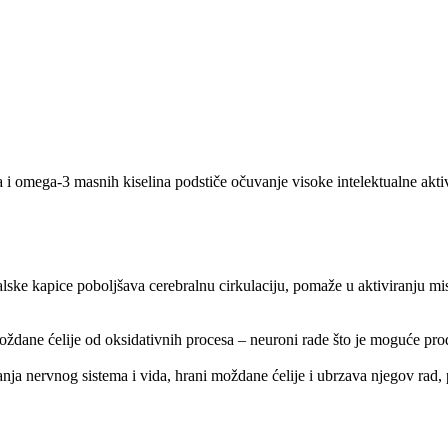
ta i omega-3 masnih kiselina podstiče očuvanje visoke intelektualne akti
lske kapice poboljšava cerebralnu cirkulaciju, pomaže u aktiviranju mi
ždane ćelije od oksidativnih procesa – neuroni rade što je moguće produ
a nervnog sistema i vida, hrani moždane ćelije i ubrzava njegov rad,