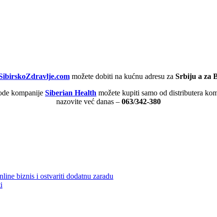
ibirskoZdravlje.com
možete dobiti na kućnu adresu za
Srbiju a za 
ode kompanije
Siberian Health
možete kupiti samo od distributera kom
nazovite već danas –
063/342-380
ine biznis i ostvariti dodatnu zaradu
i