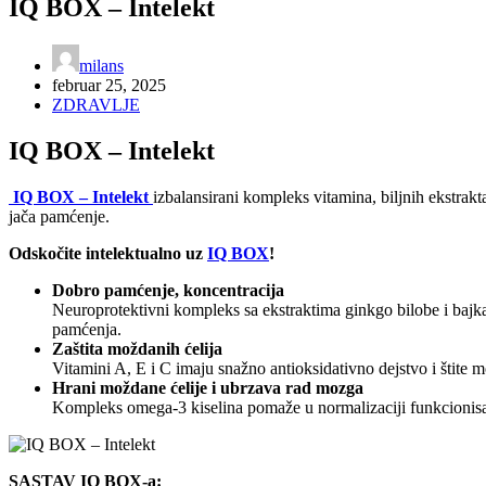
IQ BOX – Intelekt
milans
februar 25, 2025
ZDRAVLJE
IQ BOX – Intelekt
IQ BOX – Intelekt
izbalansirani kompleks vitamina, biljnih ekstrak
jača pamćenje.
Odskočite intelektualno uz
IQ BOX
!
Dobro pamćenje, koncentracija
Neuroprotektivni kompleks sa ekstraktima ginkgo bilobe i bajka
pamćenja.
Zaštita moždanih ćelija
Vitamini A, E i C imaju snažno antioksidativno dejstvo i štite mo
Hrani moždane ćelije i ubrzava rad mozga
Kompleks omega-3 kiselina pomaže u normalizaciji funkcionisanj
SASTAV IQ BOX-a: