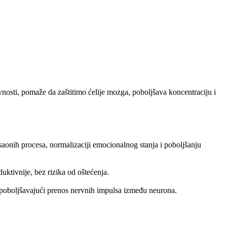
vnosti, pomaže da zaštitimo ćelije mozga, poboljšava koncentraciju i
saonih procesa, normalizaciji emocionalnog stanja i poboljšanju
ktivnije, bez rizika od oštećenja.
 poboljšavajući prenos nervnih impulsa između neurona.