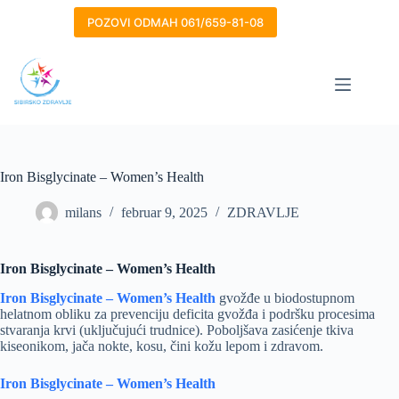
Skip
to
POZOVI ODMAH 061/659-81-08
content
Iron Bisglycinate – Women’s Health
milans
februar 9, 2025
ZDRAVLJE
Iron Bisglycinate – Women’s Health
Iron Bisglycinate – Women’s Health
gvožđe u biodostupnom
helatnom obliku za prevenciju deficita gvožđa i podršku procesima
stvaranja krvi (uključujući trudnice). Poboljšava zasićenje tkiva
kiseonikom, jača nokte, kosu, čini kožu lepom i zdravom.
Iron Bisglycinate – Women’s Health