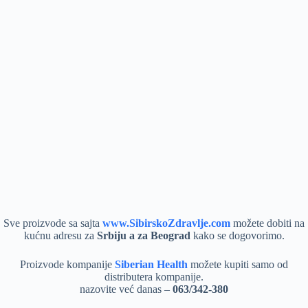
Sve proizvode sa sajta
www.SibirskoZdravlje.com
možete dobiti na
kućnu adresu za
Srbiju a za Beograd
kako se dogovorimo.
Proizvode kompanije
Siberian Health
možete kupiti samo od
distributera kompanije.
nazovite već danas –
063/342-380