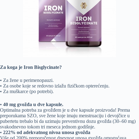
Za koga je Iron Bisglycinate?
• Za žene u perimenopauzi.
• Za osobe koje se redovno izlažu fizičkom opterećenju.
• Za muškarce (po potrebi).
•
40 mg gvožđa u dve kapsule.
Optimalna potreba za gvožđem je u dve kapsule proizvoda! Prema
preporukama SZO, sve žene koje imaju menstruaciju i devojčice u
pubertetu trebalo bi da uzimaju preventivnu dozu gvožđa (30–60 mg)
svakodnevno tokom tri meseca jednom godišnje.
•
222% od adekvatnog nivoa unosa gvožđa
Više od 200% preporučenog dnevnog unosa gvožđa omogućava