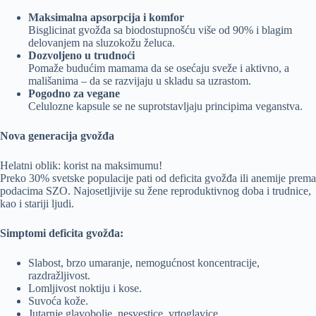
Maksimalna apsorpcija i komfor
Bisglicinat gvožđa sa biodostupnošću više od 90% i blagim
delovanjem na sluzokožu želuca.
Dozvoljeno u trudnoći
Pomaže budućim mamama da se osećaju sveže i aktivno, a
mališanima – da se razvijaju u skladu sa uzrastom.
Pogodno za vegane
Celulozne kapsule se ne suprotstavljaju principima veganstva.
Nova generacija gvožđa
Helatni oblik: korist na maksimumu!
Preko 30% svetske populacije pati od deficita gvožđa ili anemije prema
podacima SZO. Najosetljivije su žene reproduktivnog doba i trudnice,
kao i stariji ljudi.
Simptomi deficita gvožđa:
Slabost, brzo umaranje, nemogućnost koncentracije,
razdražljivost.
Lomljivost noktiju i kose.
Suvoća kože.
Jutarnje glavobolje, nesvestice, vrtoglavice.