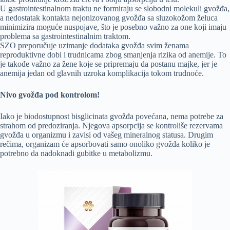
U gastrointestinalnom traktu ne formiraju se slobodni molekuli gvožđa,
a nedostatak kontakta nejonizovanog gvožđa sa sluzokožom želuca
minimizira moguće nuspojave, što je posebno važno za one koji imaju
problema sa gastrointestinalnim traktom.
SZO preporučuje uzimanje dodataka gvožđa svim ženama
reproduktivne dobi i trudnicama zbog smanjenja rizika od anemije. To
je takođe važno za žene koje se pripremaju da postanu majke, jer je
anemija jedan od glavnih uzroka komplikacija tokom trudnoće.
Nivo gvožđa pod kontrolom!
Iako je biodostupnost bisglicinata gvožđa povećana, nema potrebe za
strahom od predoziranja. Njegova apsorpcija se kontroliše rezervama
gvožđa u organizmu i zavisi od vašeg mineralnog statusa. Drugim
rečima, organizam će apsorbovati samo onoliko gvožđa koliko je
potrebno da nadoknadi gubitke u metabolizmu.