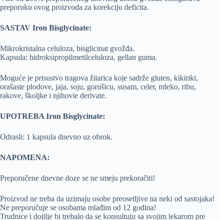
preporuku ovog proizvoda za korekciju deficita.
SASTAV Iron Bisglycinate:
Mikrokristalna celuloza, bisglicinat gvožđa.
Kapsula: hidroksipropilmetilceluloza, gellan guma.
Moguće je prisustvo tragova žitarica koje sadrže gluten, kikiriki,
orašaste plodove, jaja, soju, gorušicu, susam, celer, mleko, ribu,
rakove, školjke i njihovie derivate.
UPOTREBA Iron Bisglycinate:
Odrasli: 1 kapsula dnevno uz obrok.
NAPOMENA:
Preporučene dnevne doze se ne smeju prekoračiti!
Proizvod ne treba da uzimaju osobe preosetljive na neki od sastojaka!
Ne preporučuje se osobama mlađim od 12 godina!
Trudnice i dojilje bi trebalo da se konsultuju sa svojim lekarom pre