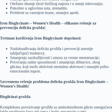
Otežano disanje (kod fizičkog napora i u stanju mirovanja).
Pukotine u uglovima usta, stomatitis.
Problemi sa varenjem hrane, smanjen apetit.
Iron Bisglycinate – Women’s Health – efikasno rešenje za
prevenciju deficita gvožđa!
Tretman korišćenja Iron Bisglycinate doprinosi:
Nadoknađivanju deficita gvožđa i prevenciji anemije
(uključujući trudnice);
Smanjenju razdražljivosti i umora za vreme menstruacije;
Povećanju radne sposobnosti i smanjenju drhtavice, zbog
glicina, koji može aktivirati mentalnu aktivnost i smanjiti psiho-
emocionalni napon.
Savremeno rešenje problema deficita gvožđa Iron Bisglycinate –
Women’s Health!
Bisglicinat gvožđa
Kompleksno povezivanje gvožđa sa aminokiselinom glicin omogućava
lakše prodiranje kroz zid creva i bolju apsorpciju u telu.