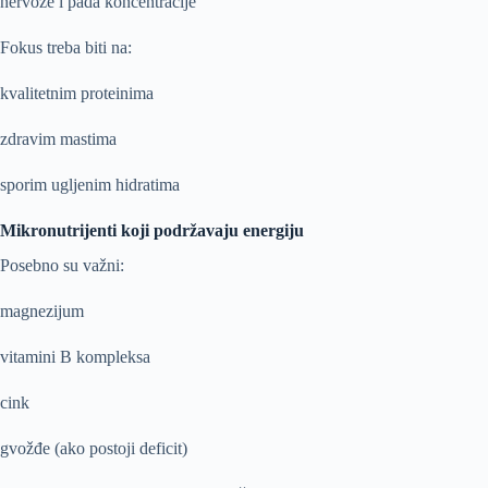
nervoze i pada koncentracije
Fokus treba biti na:
kvalitetnim proteinima
zdravim mastima
sporim ugljenim hidratima
Mikronutrijenti koji podržavaju energiju
Posebno su važni:
magnezijum
vitamini B kompleksa
cink
gvožđe (ako postoji deficit)