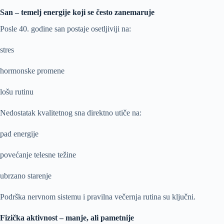
San – temelj energije koji se često zanemaruje
Posle 40. godine san postaje osetljiviji na:
stres
hormonske promene
lošu rutinu
Nedostatak kvalitetnog sna direktno utiče na:
pad energije
povećanje telesne težine
ubrzano starenje
Podrška nervnom sistemu i pravilna večernja rutina su ključni.
Fizička aktivnost – manje, ali pametnije