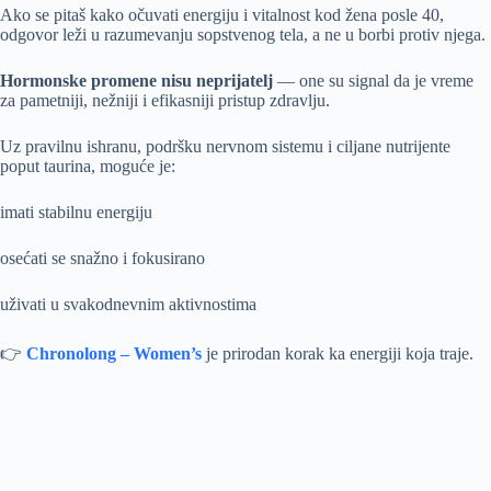
Ako se pitaš kako očuvati energiju i vitalnost kod žena posle 40,
odgovor leži u razumevanju sopstvenog tela, a ne u borbi protiv njega.
Hormonske promene nisu neprijatelj
— one su signal da je vreme
za pametniji, nežniji i efikasniji pristup zdravlju.
Uz pravilnu ishranu, podršku nervnom sistemu i ciljane nutrijente
poput taurina, moguće je:
imati stabilnu energiju
osećati se snažno i fokusirano
uživati u svakodnevnim aktivnostima
👉
Chronolong – Women’s
je prirodan korak ka energiji koja traje.