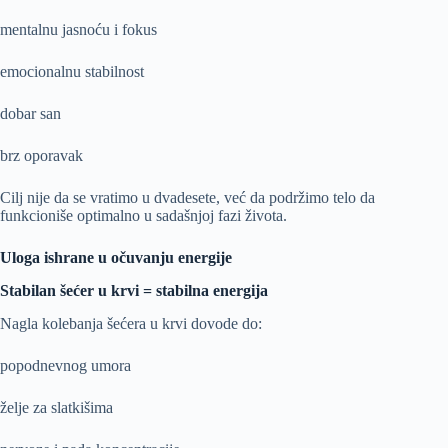
mentalnu jasnoću i fokus
emocionalnu stabilnost
dobar san
brz oporavak
Cilj nije da se vratimo u dvadesete, već da podržimo telo da
funkcioniše optimalno u sadašnjoj fazi života.
Uloga ishrane u očuvanju energije
Stabilan šećer u krvi = stabilna energija
Nagla kolebanja šećera u krvi dovode do:
popodnevnog umora
želje za slatkišima