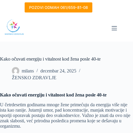
Skip
to
POZOVI ODMAH 061/659-81-08
content
Kako očuvati energiju i vitalnost kod žena posle 40-te
milans
decembar 24, 2025
ŽENSKO ZDRAVLJE
Kako očuvati energiju i vitalnost kod žena posle 40-te
U četrdesetim godinama mnoge žene primećuju da energija više nije
ista kao ranije. Jutarnji umor, pad koncentracije, manjak motivacije i
sporiji oporavak postaju deo svakodnevice. Važno je znati da ovo nije
znak slabosti, već prirodna posledica promena koje se dešavaju u
organizmu.