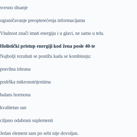
svesno disanje
ograničavanje preopterećenja informacijama
Vitalnost znači imati energiju i u glavi, ne samo u telu.
Holistički pristup energiji kod žena posle 40-te
Najbolji rezultati se postižu kada se kombinuju:
pravilna ishrana
podrška mikronutrijentima
balans hormona
kvalitetan san
ciljano odabrani suplementi
Jedan element sam po sebi nije dovoljan.