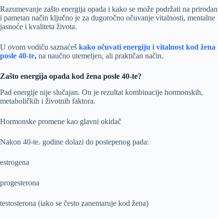
Razumevanje zašto energija opada i kako se može podržati na prirodan
i pametan način ključno je za dugoročno očuvanje vitalnosti, mentalne
jasnoće i kvaliteta života.
U ovom vodiču saznaćeš
kako očuvati energiju i vitalnost kod žena
posle 40-te
,
na naučno utemeljen, ali praktičan način.
Zašto energija opada kod žena posle 40-te?
Pad energije nije slučajan. On je rezultat kombinacije hormonskih,
metaboličkih i životnih faktora.
Hormonske promene kao glavni okidač
Nakon 40-te. godine dolazi do postepenog pada:
estrogena
progesterona
testosterona (iako se često zanemaruje kod žena)