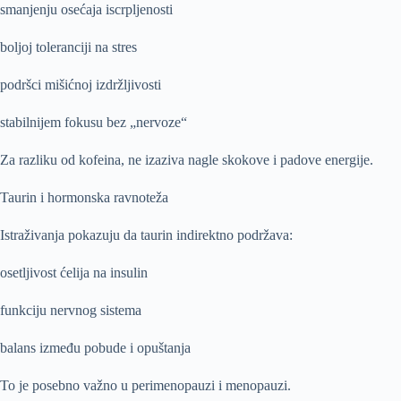
smanjenju osećaja iscrpljenosti
boljoj toleranciji na stres
podršci mišićnoj izdržljivosti
stabilnijem fokusu bez „nervoze“
Za razliku od kofeina, ne izaziva nagle skokove i padove energije.
Taurin i hormonska ravnoteža
Istraživanja pokazuju da taurin indirektno podržava:
osetljivost ćelija na insulin
funkciju nervnog sistema
balans između pobude i opuštanja
To je posebno važno u perimenopauzi i menopauzi.