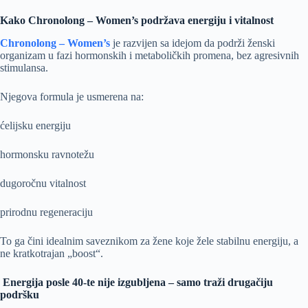
Kako Chronolong – Women’s podržava energiju i vitalnost
Chronolong – Women’s
je razvijen sa idejom da podrži ženski
organizam u fazi hormonskih i metaboličkih promena, bez agresivnih
stimulansa.
Njegova formula je usmerena na:
ćelijsku energiju
hormonsku ravnotežu
dugoročnu vitalnost
prirodnu regeneraciju
To ga čini idealnim saveznikom za žene koje žele stabilnu energiju, a
ne kratkotrajan „boost“.
Energija posle 40-te nije izgubljena – samo traži drugačiju
podršku