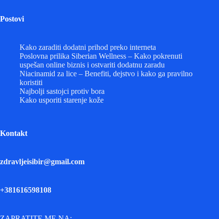
Postovi
Kako zaraditi dodatni prihod preko interneta
Poslovna prilika Siberian Wellness – Kako pokrenuti
uspešan online biznis i ostvariti dodatnu zaradu
Niacinamid za lice – Benefiti, dejstvo i kako ga pravilno
koristiti
Najbolji sastojci protiv bora
Kako usporiti starenje kože
Kontakt
zdravljeisibir@gmail.com
+381616598108
ZAPRATITE ME NA: