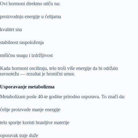
Ovi hormoni direktno utiču na:
proizvodnju energije u ćelijama
kvalitet sna
stabilnost raspoloženja
mišićnu snagu i izdržljivost
Kada hormoni osciliraju, telo troši više energije da bi održalo
ravnotežu — rezultat je hronični umor.
Usporavanje metabolizma
Metabolizam posle 40-te godine prirodno usporava. To znači da:
ćelije proizvode manje energije
telo sporije koristi hranljive materije
oporavak traje duže