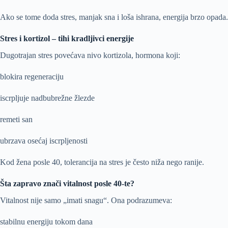
Ako se tome doda stres, manjak sna i loša ishrana, energija brzo opada.
Stres i kortizol – tihi kradljivci energije
Dugotrajan stres povećava nivo kortizola, hormona koji:
blokira regeneraciju
iscrpljuje nadbubrežne žlezde
remeti san
ubrzava osećaj iscrpljenosti
Kod žena posle 40, tolerancija na stres je često niža nego ranije.
Šta zapravo znači vitalnost posle 40-te?
Vitalnost nije samo „imati snagu“. Ona podrazumeva:
stabilnu energiju tokom dana