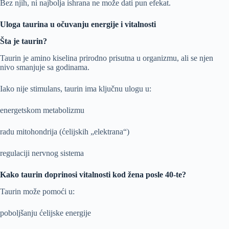
Bez njih, ni najbolja ishrana ne može dati pun efekat.
Uloga taurina u očuvanju energije i vitalnosti
Šta je taurin?
Taurin je amino kiselina prirodno prisutna u organizmu, ali se njen
nivo smanjuje sa godinama.
Iako nije stimulans, taurin ima ključnu ulogu u:
energetskom metabolizmu
radu mitohondrija (ćelijskih „elektrana“)
regulaciji nervnog sistema
Kako taurin doprinosi vitalnosti kod žena posle 40-te?
Taurin može pomoći u:
poboljšanju ćelijske energije