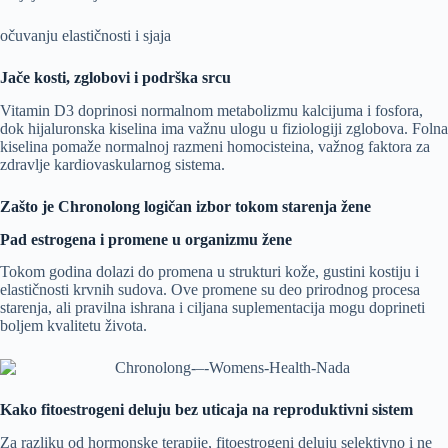
očuvanju elastičnosti i sjaja
Jače kosti, zglobovi i podrška srcu
Vitamin D3 doprinosi normalnom metabolizmu kalcijuma i fosfora,
dok hijaluronska kiselina ima važnu ulogu u fiziologiji zglobova. Folna
kiselina pomaže normalnoj razmeni homocisteina, važnog faktora za
zdravlje kardiovaskularnog sistema.
Zašto je Chronolong logičan izbor tokom starenja žene
Pad estrogena i promene u organizmu žene
Tokom godina dolazi do promena u strukturi kože, gustini kostiju i
elastičnosti krvnih sudova. Ove promene su deo prirodnog procesa
starenja, ali pravilna ishrana i ciljana suplementacija mogu doprineti
boljem kvalitetu života.
Kako fitoestrogeni deluju bez uticaja na reproduktivni sistem
Za razliku od hormonske terapije, fitoestrogeni deluju selektivno i ne