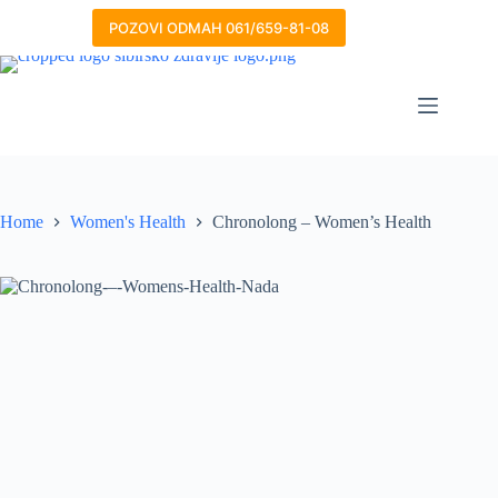
Skip
to
POZOVI ODMAH 061/659-81-08
content
Home
Women's Health
Chronolong – Women’s Health