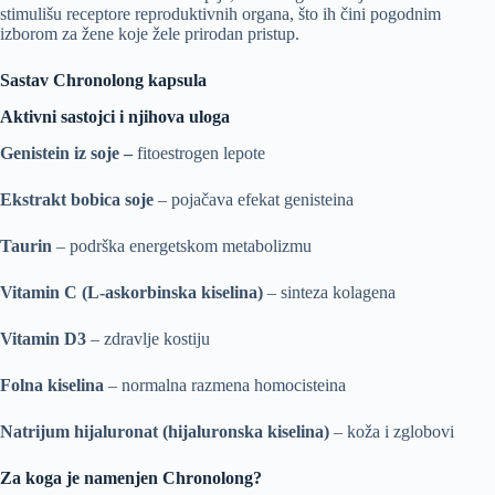
stimulišu receptore reproduktivnih organa, što ih čini pogodnim
izborom za žene koje žele prirodan pristup.
Sastav Chronolong kapsula
Aktivni sastojci i njihova uloga
Genistein iz soje –
fitoestrogen lepote
Ekstrakt bobica soje
– pojačava efekat genisteina
Taurin
– podrška energetskom metabolizmu
Vitamin C (L-askorbinska kiselina)
– sinteza kolagena
Vitamin D3
– zdravlje kostiju
Folna kiselina
– normalna razmena homocisteina
Natrijum hijaluronat (hijaluronska kiselina)
– koža i zglobovi
Za koga je namenjen Chronolong?