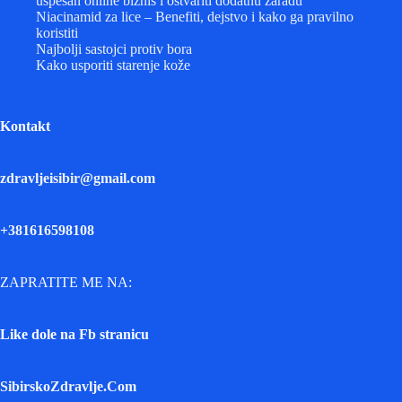
uspešan online biznis i ostvariti dodatnu zaradu
Niacinamid za lice – Benefiti, dejstvo i kako ga pravilno
koristiti
Najbolji sastojci protiv bora
Kako usporiti starenje kože
Kontakt
zdravljeisibir@gmail.com
+381616598108
ZAPRATITE ME NA:
Like dole na Fb stranicu
SibirskoZdravlje.Com