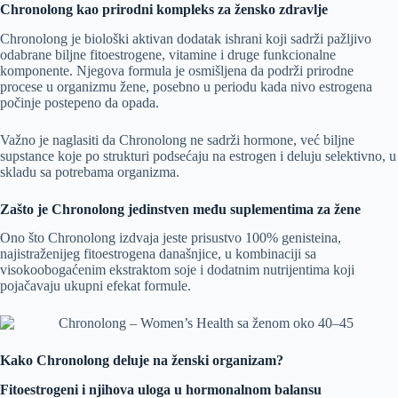
Chronolong kao prirodni kompleks za žensko zdravlje
Chronolong je biološki aktivan dodatak ishrani koji sadrži pažljivo
odabrane biljne fitoestrogene, vitamine i druge funkcionalne
komponente. Njegova formula je osmišljena da podrži prirodne
procese u organizmu žene, posebno u periodu kada nivo estrogena
počinje postepeno da opada.
Važno je naglasiti da Chronolong ne sadrži hormone, već biljne
supstance koje po strukturi podsećaju na estrogen i deluju selektivno, u
skladu sa potrebama organizma.
Zašto je Chronolong jedinstven među suplementima za žene
Ono što Chronolong izdvaja jeste prisustvo 100% genisteina,
najistraženijeg fitoestrogena današnjice, u kombinaciji sa
visokoobogaćenim ekstraktom soje i dodatnim nutrijentima koji
pojačavaju ukupni efekat formule.
Kako Chronolong deluje na ženski organizam?
Fitoestrogeni i njihova uloga u hormonalnom balansu