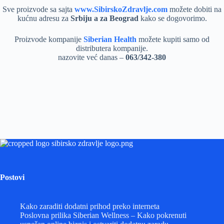
Sve proizvode sa sajta
www.SibirskoZdravlje.com
možete dobiti na
kućnu adresu za
Srbiju a za Beograd
kako se dogovorimo.
Proizvode kompanije
Siberian Health
možete kupiti samo od
distributera kompanije.
nazovite već danas –
063/342-380
Postovi
Kako zaraditi dodatni prihod preko interneta
Poslovna prilika Siberian Wellness – Kako pokrenuti