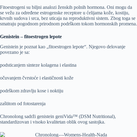
Fitoestrogeni su biljni analozi ženskih polnih hormona. Oni mogu da
se vežu za određene estrogenske receptore u ćelijama kože, kostiju,
krvnih sudova i srca, bez uticaja na reproduktivni sistem. Zbog toga se
smatraju pogodnom prirodnom podrškom tokom hormonskih promena.
Genistein – fitoestrogen lepote
Genistein je poznat kao „fitoestrogen lepote“. Njegovo delovanje
povezano je sa:
podsticanjem sinteze kolagena i elastina
očuvanjem čvrstoće i elastičnosti kože
podrškom zdravlju kose i noktiju
zaštitom od fotostarenja
Chronolong sadrži genistein geniVida™ (DSM Nutritional),
standardizovan i visoko kvalitetan oblik ovog sastojka.