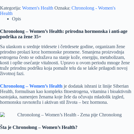
Kategorija:
Women's Health
Oznaka:
Chronolong - Women's
Health
Opis
Chronolong – Women’s Health: prirodna hormonska i anti-age
podrška za žene 35+
Sa ulaskom u srednje tridesete i četrdesete godine, organizam žene
prirodno prolazi kroz hormonske promene. Smanjena proizvodnja
estrogena često se odražava na stanje kože, energiju, metabolizam,
kosti i opšte osećanje vitalnosti. Upravo u ovom periodu mnoge žene
traže prirodnu podršku koja pomaže telu da se lakše prilagodi novoj
životnoj fazi.
Chronolong – Women’s Health
je dodatak ishrani iz linije Siberian
Health, formulisan kao kompleks fitoestrogena, vitamina i bioaktivnih
sastojaka, namenjen ženama koje žele da očuvaju mladolik izgled,
hormonsku ravnotežu i aktivan stil života – bez hormona.
Šta je Chronolong – Women’s Health?