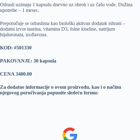
Odrasli uzimaju 1 kapsulu dnevno uz obrok i uz čašu vode. Dužina
upotrebe – 1 mesec.
Preporučuje se odraslima kao biološki aktivan dodatak ishrani –
dodatni izvor taurina, vitamina D3, folne kiseline, natrijum
hijaluronata, izoflavona.
KOD: #501330
PAKOVANJE: 30 kapsula
CENA 3400.00
Za dodatne informacije o ovom proizvodu, kao i o načinu
njegovog poručivanja popunite sledeću formu: