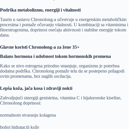
Podrška metabolizmu, energiji i vitalnosti
Taurin u sastavu Chronolong-a učestvuje u energetskim metaboličkim
procesima i pomaže očuvanju vitalnosti. U kombinaciji sa vitaminima i
fitoestrogenima, doprinosi osećaju aktivnosti i stabilne energije tokom
dana.
Glavne koristi Chronolong-a za žene 35+
Balans hormona i udobnost tokom hormonskih promena
Kako se nivo estrogena prirodno smanjuje, organizmu je potrebna
dodatna podrška. Chronolong pomaže telu da se postepeno prilagodi
ovim promenama, bez naglih oscilacija.
Lepša koža, jača kosa i zdraviji nokti
Zahvaljujući sinergiji genisteina, vitamina C i hijaluronske kiseline,
Chronolong doprinosi:
normalnom stvaranju kolagena
boljoj hidrataciji kože