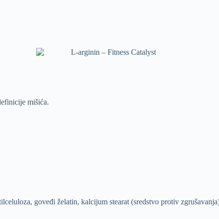
finicije mišića.
lceluloza, goveđi želatin, kalcijum stearat (sredstvo protiv zgrušavanja)