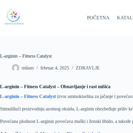
Skip
to
content
POČETNA
KATA
L-arginin – Fitness Catalyst
milans
februar 4, 2025
ZDRAVLJE
L-arginin – Fitness Catalyst – Obnavljanje i rast mišića
L-arginin – Fitness Catalyst
izvor aminokiselina za jačanje i povećav
Stimulišući proizvodnju azotnog oksida, L-arginin obezbeđuje priliv krv
Povećana plodnost L-arginin povećava muški i ženski libido, a takođe