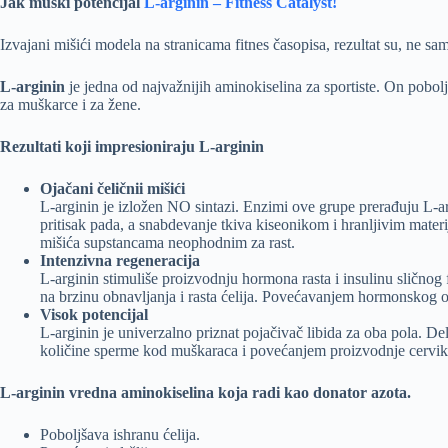
Jak muški potencijal
L-arginin – Fitness Catalyst!
Izvajani mišići modela na stranicama fitnes časopisa, rezultat su, ne s
L-arginin
je jedna od najvažnijih aminokiselina za sportiste. On pobolj
za muškarce i za žene.
Rezultati koji impresioniraju L-arginin
Ojačani čeličnii mišići
L-arginin je izložen NO sintazi. Enzimi ove grupe prerađuju L-argi
pritisak pada, a snabdevanje tkiva kiseonikom i hranljivim mate
mišića supstancama neophodnim za rast.
Intenzivna regeneracija
L-arginin stimuliše proizvodnju hormona rasta i insulinu sličnog 
na brzinu obnavljanja i rasta ćelija. Povećavanjem hormonskog
Visok potencijal
L-arginin je univerzalno priznat pojačivač libida za oba pola. D
količine sperme kod muškaraca i povećanjem proizvodnje cervik
L-arginin vredna aminokiselina koja radi kao donator azota.
Poboljšava ishranu ćelija.