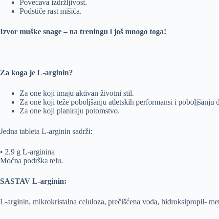
Povećava izdržljivost.
Podstiče rast mišića.
Izvor muške snage – na treningu i još mnogo toga!
Za koga je L-arginin?
Za one koji imaju aktivan životni stil.
Za one koji teže poboljšanju atletskih performansi i poboljšanju de
Za one koji planiraju potomstvo.
Jedna tableta L-arginin sadrži:
• 2,9 g L-arginina
Moćna podrška telu.
SASTAV L-arginin:
L-arginin, mikrokristalna celuloza, prečišćena voda, hidroksipropil- meti