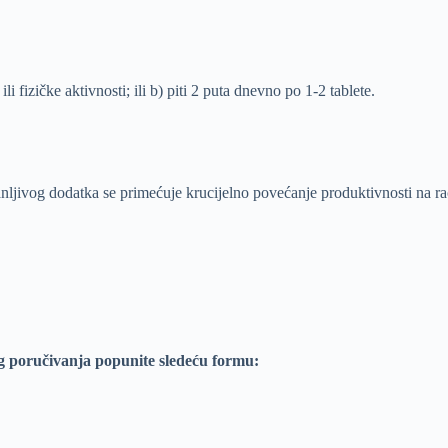
i fizičke aktivnosti; ili b) piti 2 puta dnevno po 1-2 tablete.
nljivog dodatka se primećuje krucijelno povećanje produktivnosti na 
g poručivanja popunite sledeću formu: