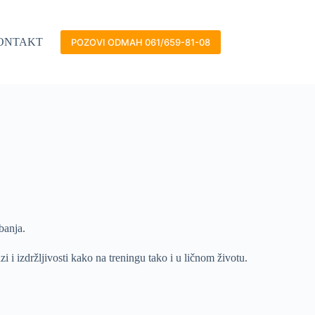
ONTAKT
POZOVI ODMAH 061/659-81-08
banja.
i i izdržljivosti kako na treningu tako i u ličnom životu.