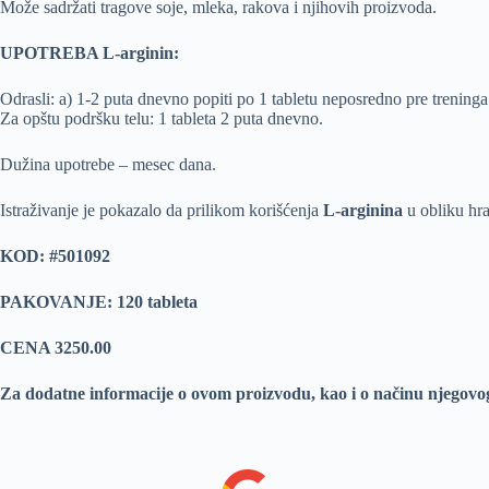
Može sadržati tragove soje, mleka, rakova i njihovih proizvoda.
UPOTREBA L-arginin:
Odrasli: a) 1-2 puta dnevno popiti po 1 tabletu neposredno pre treninga il
Za opštu podršku telu: 1 tableta 2 puta dnevno.
Dužina upotrebe – mesec dana.
Istraživanje je pokazalo da prilikom korišćenja
L-arginina
u obliku hra
KOD: #501092
PAKOVANJE: 120 tableta
CENA 3250.00
Za dodatne informacije o ovom proizvodu, kao i o načinu njegovo