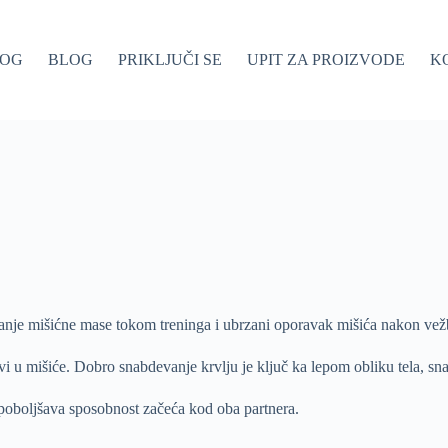
LOG
BLOG
PRIKLJUČI SE
UPIT ZA PROIZVODE
K
anje mišićne mase tokom treninga i ubrzani oporavak mišića nakon vež
i u mišiće. Dobro snabdevanje krvlju je ključ ka lepom obliku tela, snaz
 poboljšava sposobnost začeća kod oba partnera.