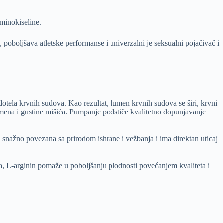
aminokiseline.
 poboljšava atletske performanse i univerzalni je seksualni pojačivač i
ndotela krvnih sudova. Kao rezultat, lumen krvnih sudova se širi, krvni
mena i gustine mišića. Pumpanje podstiče kvalitetno dopunjavanje
e snažno povezana sa prirodom ishrane i vežbanja i ima direktan uticaj
a, L-arginin pomaže u poboljšanju plodnosti povećanjem kvaliteta i