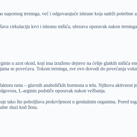
amo napornog treninga, već i odgovarajuće ishrane koja sadrži potrebne 
šava cirkulaciju krvi i ishranu mišića, ubrzava oporavak nakon treninga,
nin u azot oksid, koji ima izraženo dejstvo na ćelije glatkih mišića e
rijama se povećava. Tokom treninga, sve ovo dovodi do povećanja volu
faktora rasta – glavnih anaboličkih hormona u telu. Njihova aktivnost j
 odgovora, L-arginin podstiče oporavak nakon vežbanja.
eluje tako što poboljšava prokrvljenost u genitalnim organima. Pored tog
alne sluzi kod žena.