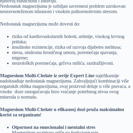
njihovoj elastičnosti i zdravlju.
Nedostatak magnezijuma je ozbiljan savremeni problem uzrokovan
neuravnoteženom ishranom i visokim psihoemotivnim stresom.
Nedostatak magnezijuma može dovesti do:
rizika od kardiovaskularnih bolesti, aritmije, visokog krvnog
pritiska;
insulinske rezistencije, rizika od razvoja dijabetes melitusa;
stresa, sindroma hroničnog umora, poremećaja spavanja,
migrene;
neuroloških poremećaja, grčeva mišića, razdražljivosti.
Magnesium Multi-Chelate iz serije Expert Line
najefikasnije
nadoknađuje nedostatak magnezijuma. Zahvaljujući kombinaciji više
organskih oblika magnezijuma, ovaj proizvod deluje u više pravaca, a
visoke doze omogućavaju brzo vraćanje potrebnog nivoa ovog
minerala u normalu.
Magnesium Multi-Chelate u efikasnoj dozi pruža maksimalnu
korist za organizam!
Otpornost na emocionalni i mentalni stres
Magnezijum pozitivno utiče na funkcionisanje