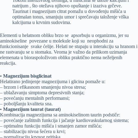
Tokom intenzivnog treninga, u mišićima se talože kalcijum i
natrijum , što otežava njihovo opuštanje i izaziva grčeve.
Taurinat i magnezijum citrat pomažu u dovođenju mišića u
optimalan tonus, smanjuju umor i sprečavaju taloženje viška
kalcijuma u krvnim sudovima.
Elementi u helatnom obliku brzo se apsorbuju u organizmu, jer su
aminokiseline povezane u molekule koji su neophodni za
funkcionisanje svake ćelije. Helati ne stupaju u interakciju sa hranom i
ne rastvaraju se u stomaku. Veoma je važno da prilikom uzimanja
elemenata u bioraspoloživom obliku praktično nema neželjenih
reakcija.
•
Magnezijum bisglicinat
Helatirano jedinjenje magnezijuma i glicina pomaže u:
– brzom i efikasnom smanjenju nivoa stresa;
– ublažavanju simptoma depresivnih stanja;
– povećanju mentalnih performansi;
– poboljšanju kvaliteta sna.
•
Magnezijum taurat (taurat)
Kombinacija magnezijuma sa aminokiselinom taurin podstiče:
– povećanje zaštitnih funkcija i jačanje kardiovaskularnog sistema;
– optimalnu funkciju mišića i smanjen zamor mišića;
– stabilizaciju nivoa šećera u krvi;
– normalizaciju krvnog pritiska.