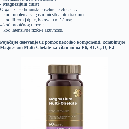
•
Magnezijum citrat
Organska so limunske kiseline je efikasna:
– kod problema sa gastrointestinalnim traktom;
– kod fibromijalgije, bolova u mišićima;
– kod hroničnog umora;
– kod intenzivne fizičke aktivnosti.
Pojačajte delovanje uz pomoć nekoliko komponenti, kombinujte
Magnesium Multi-Chelate sa vitaminima B6, B1, C, D, E.!