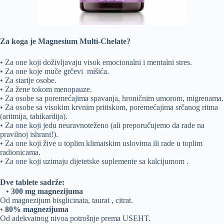
Za koga je Magnesium Multi-Chelate?
• Za one koji doživljavaju visok emocionalni i mentalni stres.
• Za one koje muče grčevi mišića.
• Za starije osobe.
• Za žene tokom menopauze.
• Za osobe sa poremećajima spavanja, hroničnim umorom, migrenama.
• Za osobe sa visokim krvnim pritiskom, poremećajima srčanog ritma
(aritmija, tahikardija).
• Za one koji jedu neuravnoteženo (ali preporučujemo da rade na
pravilnoj ishrani!).
• Za one koji žive u toplim klimatskim uslovima ili rade u toplim
radionicama.
• Za one koji uzimaju dijetetske suplemente sa kalcijumom .
Dve tablete sadrže:
•
300 mg magnezijuma
Od magnezijum bisglicinata, taurat , citrat.
•
80% magnezijuma
Od adekvatnog nivoa potrošnje prema USEHT.