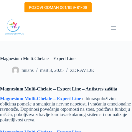
Skip
to
POZOVI ODMAH 061/659-81-08
content
Magnesium Multi-Chelate – Expert Line
milans
mart 3, 2025
ZDRAVLJE
Magnesium Multi-Chelate – Expert Line – Antistres zaštita
Magnesium Multi-Chelate – Expert Line
u bioraspoloživim
oblicima pomaže u smanjenju nervne napetosti i vraćanju emocionalne
ravnoteže. Doprinosi povećanju otpornosti na stres, podržava funkciju
mišića, poboljšava zdravlje kardiovaskularnog sisitema i normalizuje
pokretljivost creva.