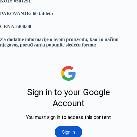
KOD: #501291
PAKOVANJE: 60 tableta
CENA 2400.00
Za dodatne informacije o ovom proizvodu, kao i o načinu
njegovog poručivanja popunite sledeću formu: