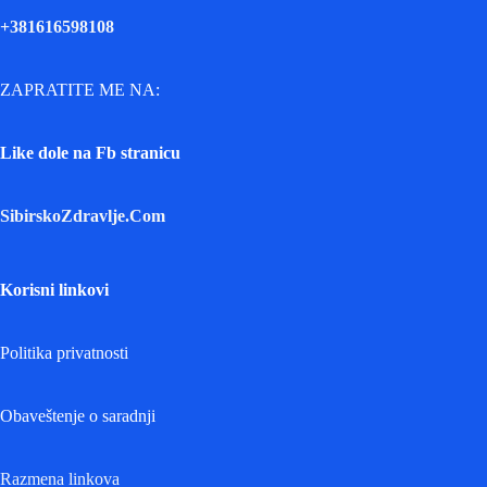
+381616598108
ZAPRATITE ME NA:
Like dole na Fb stranicu
SibirskoZdravlje.Com
Korisni linkovi
Politika privatnosti
Obaveštenje o saradnji
Razmena linkova