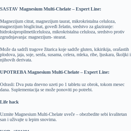
SASTAV Magnesium Multi-Chelate – Expert Line:
Magnezijum citrat, magnezijum taurat, mikrokristalna celuloza,
magnezijum bisglicinat, goveđi želatin, sredstvo za glaziranje:
hidroksipropilmetilceluloza, mikrokristalna celuloza, sredstvo protiv
zgrudnjavanja: magnezijum- stearat.
Može da sadrži tragove žitarica koje sadrže gluten, kikirikija, orašastih
plodova, jaja, soje, senfa, susama, celera, mleka, ribe, ljuskara, školjki i
njihovih derivata.
UPOTREBA Magnesium Multi-Chelate – Expert Line:
Odrasli: Dva puta dnevno uzeti po 1 tabletu uz obrok, tokom mesec
dana. Suplementacija se može ponoviti po potrebi.
Life hack
Uzmite Magnesium Multi-Chelate uveče – obezbedite sebi kvalitetan
san i uživajte u lepim snovima.