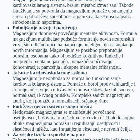
kardiovaskularnog sistema, brzinu metabolizma i san. Takođe,
istraživanja su potvrdila da magnezijum pomaže u smanjenju
stresa i poboljšava sposobnost organizma da se nosi sa psiho-
emocionalnim naporima.
Poboljšanje pažnje i pamćenja
Magnezijum doprinosi povećanju mentalne aktivnosti. Formula
magnezijum multihelata podstiče formiranje novih neuronskih
veza, što odlično utiče na pamćenje, inteligenciju i asimilaciju
novih informacija. Magnezijum se posebno preporučuje
odraslim osobama kako bi podržao kognitivne funkcije i
unapredio mentalnu jasnoću, pomažući u očuvanju
koncentracije, pamćenja i ukupne mentalne efikasnosti.
Jačanje kardiovaskularnog sistema
Magnezijum je neophodan za normalno funkcionisanje
kardiovaskularnog sistema. Pomaže u borbi protiv tahikardije i
aritmije, učestvuje u održavanju tonusa zidova krvnih sudova,
normalizaciji krvnog pritiska. Kompleks sadrži magnezijum
taurin, koji pomaže u normalizaciji srčanog ritma.
Podržava nervni sistem i snagu mišića
Nedostatak magnezijuma se manifestuje povećanom
osetljivošću, bolovima u mišićima i grčevima. Tri biodostupna
oblika magnezijuma pomažu u regulisanju osetljivosti i
elastičnosti mišića, kao i smanjenju ekscitacije nervnih ćelija.
Za visoke fizičke i sportske napore