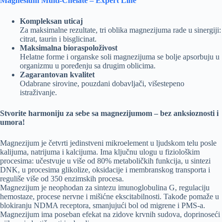
Magnesium Multi-Chelate – Expert Line
Kompleksan uticaj
Za maksimalne rezultate, tri oblika magnezijuma rade u sinergiji:
citrat, taurin i bisglicinat.
Maksimalna bioraspoloživost
Helatne forme i organske soli magnezijuma se bolje apsorbuju u
organizmu u poređenju sa drugim oblicima.
Zagarantovan kvalitet
Odabrane sirovine, pouzdani dobavljači, višestepeno
istraživanje.
Stvorite harmoniju za sebe sa magnezijumom – bez anksioznosti i
umora!
Magnezijum je četvrti jedinstveni mikroelement u ljudskom telu posle
kalijuma, natrijuma i kalcijuma. Ima ključnu ulogu u fiziološkim
procesima: učestvuje u više od 80% metaboličkih funkcija, u sintezi
DNK, u procesima glikolize, oksidacije i membranskog transporta i
reguliše više od 350 enzimskih procesa.
Magnezijum je neophodan za sintezu imunoglobulina G, regulaciju
hemostaze, procese nervne i mišićne ekscitabilnosti. Takođe pomaže u
blokiranju NDMA receptora, smanjujući bol od migrene i PMS-a.
Magnezijum ima poseban efekat na zidove krvnih sudova, doprinoseći