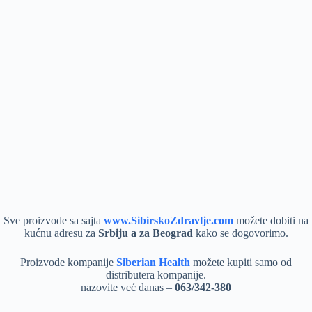
Sve proizvode sa sajta
www.SibirskoZdravlje.com
možete dobiti na
kućnu adresu za
Srbiju a za Beograd
kako se dogovorimo.
Proizvode kompanije
Siberian Health
možete kupiti samo od
distributera kompanije.
nazovite već danas –
063/342-380