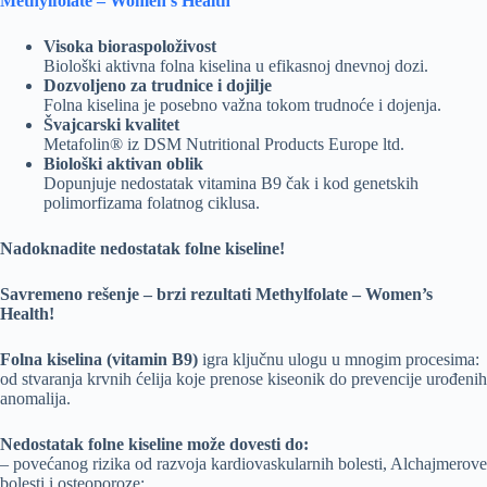
Methylfolate – Women’s Health
Visoka bioraspoloživost
Biološki aktivna folna kiselina u efikasnoj dnevnoj dozi.
Dozvoljeno za trudnice i dojilje
Folna kiselina je posebno važna tokom trudnoće i dojenja.
Švajcarski kvalitet
Metafolin® iz DSM Nutritional Products Europe ltd.
Biološki aktivan oblik
Dopunjuje nedostatak vitamina B9 čak i kod genetskih
polimorfizama folatnog ciklusa.
Nadoknadite nedostatak folne kiseline!
Savremeno rešenje – brzi rezultati Methylfolate – Women’s
Health!
Folna kiselina (vitamin B9)
igra ključnu ulogu u mnogim procesima:
od stvaranja krvnih ćelija koje prenose kiseonik do prevencije urođenih
anomalija.
Nedostatak folne kiseline može dovesti do:
– povećanog rizika od razvoja kardiovaskularnih bolesti, Alchajmerove
bolesti i osteoporoze;