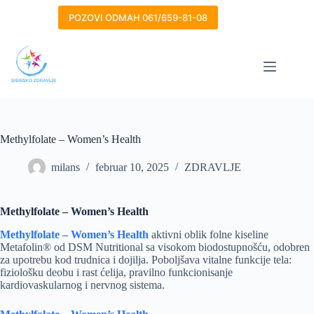
Skip
to
POZOVI ODMAH 061/659-81-08
content
Methylfolate – Women’s Health
milans
februar 10, 2025
ZDRAVLJE
Methylfolate – Women’s Health
Methylfolate – Women’s Health
aktivni oblik folne kiseline
Metafolin® od DSM Nutritional sa visokom biodostupnošću, odobren
za upotrebu kod trudnica i dojilja. Poboljšava vitalne funkcije tela:
fiziološku deobu i rast ćelija, pravilno funkcionisanje
kardiovaskularnog i nervnog sistema.