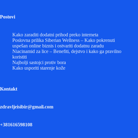
Postovi
Kako zaraditi dodatni prihod preko interneta
Poslovna prilika Siberian Wellness – Kako pokrenuti
uspešan online biznis i ostvariti dodatnu zaradu
Niacinamid za lice – Benefiti, dejstvo i kako ga pravilno
koristiti
Najbolji sastojci protiv bora
Kako usporiti starenje kože
Kontakt
zdravljeisibir@gmail.com
+381616598108