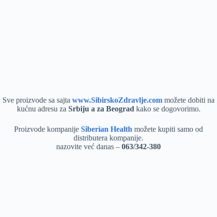
Sve proizvode sa sajta
www.SibirskoZdravlje.com
možete dobiti na
kućnu adresu za
Srbiju a za Beograd
kako se dogovorimo.
Proizvode kompanije
Siberian Health
možete kupiti samo od
distributera kompanije.
nazovite već danas –
063/342-380