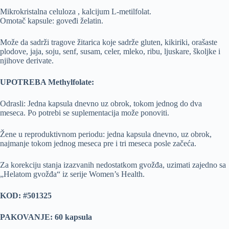
Mikrokristalna celuloza , kalcijum L-metilfolat.
Omotač kapsule: goveđi želatin.
Može da sadrži tragove žitarica koje sadrže gluten, kikiriki, orašaste
plodove, jaja, soju, senf, susam, celer, mleko, ribu, ljuskare, školjke i
njihove derivate.
UPOTREBA Methylfolate:
Odrasli: Jedna kapsula dnevno uz obrok, tokom jednog do dva
meseca. Po potrebi se suplementacija može ponoviti.
Žene u reproduktivnom periodu: jedna kapsula dnevno, uz obrok,
najmanje tokom jednog meseca pre i tri meseca posle začeća.
Za korekciju stanja izazvanih nedostatkom gvožđa, uzimati zajedno sa
„Helatom gvožđa“ iz serije Women’s Health.
KOD: #501325
PAKOVANJE: 60 kapsula