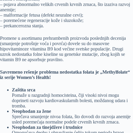
– pojava abnormalno velikih crvenih krvnih zrnaca, što izaziva razvoj
anemije;
– malformacije fetusa (defekt neuralne cevi);
– poremećene regeneracije kože i sluzokože;
– prekancerozna stanja.
Promene u asortimanu prehrambenih proizvoda poslednjih decenija
(smanjenje potrošnje voća i povrća) dovele su do masovne
hipovitaminoze vitamina B9 kod većine svetske populacije. Drugi
uzrok nedostatka folne kiseline su genetske mutacije, zbog kojih se
vitamin B9 ne apsorbuje pravilno.
Savremeno rešenje problema nedostatka folata je „Methylfolate“
iz serije Women’s Health!
Zaštita srca
Pomaže u razgradnji homocisteina, čiji visoki nivoi mogu
doprineti razvoju kardiovaskularnih bolesti, moždanog udara i
tromba.
Neophodan za žene
Sprečava smanjenje nivoa folata, što dovodi do razvoja anemije
usled poremećaja normalne podele crvenih krvnih zrnaca.
Neophodan za tinejdžere i trudnice
Omogućava deobu i obnavljanje ćelija tokom perioda brzog