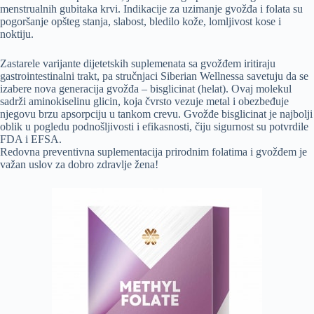
menstrualnih gubitaka krvi. Indikacije za uzimanje gvožđa i folata su
pogoršanje opšteg stanja, slabost, bledilo kože, lomljivost kose i
noktiju.
Zastarele varijante dijetetskih suplemenata sa gvožđem iritiraju
gastrointestinalni trakt, pa stručnjaci Siberian Wellnessa savetuju da se
izabere nova generacija gvožđa – bisglicinat (helat). Ovaj molekul
sadrži aminokiselinu glicin, koja čvrsto vezuje metal i obezbeđuje
njegovu brzu apsorpciju u tankom crevu. Gvožđe bisglicinat je najbolji
oblik u pogledu podnošljivosti i efikasnosti, čiju sigurnost su potvrdile
FDA i EFSA.
Redovna preventivna suplementacija prirodnim folatima i gvožđem je
važan uslov za dobro zdravlje žena!