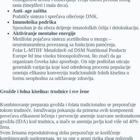
rasta (tinejdžeri i mala deca).
Anti- age zaštita
Podstiče sintezu i sprečava oštećenje DNK.
Imunološka podrška
Sposoban je da ubrza deljenje imunoloških ćelija i detoksikaciju.
Aktiviranje mentalne energije
Metilfolat pojačava sintezu acetilholina u mozgu –
neurotransmitera povezanog sa funkcijom pamćenja.
Folat L-MTHF Metafolin® od DSM Nutritional Products
Europe ltd ima visoku bioraspoloživost, što znači da ga
organizam čoveka lako apsorbuje. On nije podložan uticaju
genetskih varijacija koje kod određenog procenta populacije
ometaju efikasnu konverziju tradicionalnih folnih kiselina u
formu neophodnu za održavanje zdravlja.
Gvožđe i folna kiselina: trudnice i sve žene
Kombinovanje preparata gvožđa i folata tradicionalno se preporučuje
tokom trudnoće. Istraživanja pokazuju da primena ovih komponenti
povećava efikasnost lečenja i prevencije anemije izazvane nedostatkom
gvožđa (IDA) kod trudnica, a inače se anemija javlja kod više od 40%
žena.
Svim ženama reproduktivnog doba preporučuje se korišćenje
kombinovanih suplemenata, jer su one u grupi rizika zbog redovnih