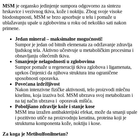
MSM
je organsko jedinjenje sumpora odgovorno za sintezu
hrskavice i vezivnog tkiva, kože i noktiju. Zbog svoje visoke
biodostupnosti, MSM se brzo apsorbuje u telu i pomaže u
ublažavanju upale u zglobovima u roku od nekoliko sati nakon
primene.
Jedan mineral – maksimalne mogućnosti!
Sumpor je jedan od bitnih elemenata za održavanje zdravlja
ljudskog tela. Aktivno učestvuje u metaboličkim procesima i
obnavljanju oštećenih tkiva.
Smanjenje nelagodnosti u zglobovima
Sumpor pomaže u regeneraciji tkiva zglobova i ligamenata,
uprkos činjenici da njihova struktura ima ograničene
sposobnosti oporavka.
Povećana izdržljivost
Nakon intenzivne fizičke aktivnosti, telo proizvodi mlečnu
kiselinu, koja izaziva bol. MSM ubrzava svoj metabolizam i
na taj način ubrzava i oporavak mišića.
Poboljšano zdravlje kože i stanje kose
MSM ima izražen antibakterijski efekat, može da smanji upale
i pozitivno utiče na proizvodnju keratina, proteina koji je
strukturna komponenta kože, noktiju i kose.
Za koga je Metilsulfonilmetan?