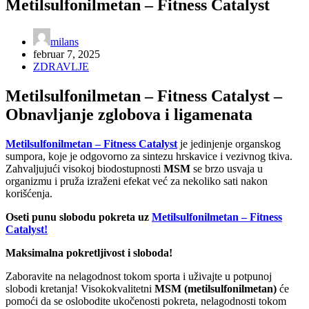
Metilsulfonilmetan – Fitness Catalyst
milans
februar 7, 2025
ZDRAVLJE
Metilsulfonilmetan – Fitness Catalyst –
Obnavljanje zglobova i ligamenata
Metilsulfonilmetan – Fitness Catalyst
je jedinjenje organskog
sumpora, koje je odgovorno za sintezu hrskavice i vezivnog tkiva.
Zahvaljujući visokoj biodostupnosti
MSM
se brzo usvaja u
organizmu i pruža izraženi efekat već za nekoliko sati nakon
korišćenja.
Oseti punu slobodu pokreta uz
Metilsulfonilmetan – Fitness
Catalyst!
Maksimalna pokretljivost i sloboda!
Zaboravite na nelagodnost tokom sporta i uživajte u potpunoj
slobodi kretanja! Visokokvalitetni
MSM (metilsulfonilmetan)
će
pomoći da se oslobodite ukočenosti pokreta, nelagodnosti tokom