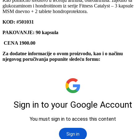
Kao pomoćno sredstvo u lečenju artritisa, osteoartritisa: zajedno sa
glukozaminom i hondroitinom iz serije Fitness Catalyst – 3 kapsule
MSM dnevno + 2 tablete hondroprotektora.
KOD:
#501031
PAKOVANJE: 90 kapsula
CENA 1900.00
Za dodatne informacije o ovom proizvodu, kao i o načinu
njegovog poručivanja popunite sledeću formu: