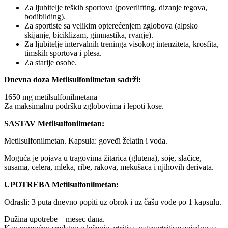
Za ljubitelje teških sportova (poverlifting, dizanje tegova,
bodibilding).
Za sportiste sa velikim opterećenjem zglobova (alpsko
skijanje, biciklizam, gimnastika, rvanje).
Za ljubitelje intervalnih treninga visokog intenziteta, krosfita,
timskih sportova i plesa.
Za starije osobe.
Dnevna doza Metilsulfonilmetan sadrži:
1650 mg metilsulfonilmetana
Za maksimalnu podršku zglobovima i lepoti kose.
SASTAV Metilsulfonilmetan:
Metilsulfonilmetan. Kapsula: goveđi želatin i voda.
Moguća je pojava u tragovima žitarica (glutena), soje, slačice,
susama, celera, mleka, ribe, rakova, mekušaca i njihovih derivata.
UPOTREBA Metilsulfonilmetan:
Odrasli: 3 puta dnevno popiti uz obrok i uz čašu vode po 1 kapsulu.
Dužina upotrebe – mesec dana.