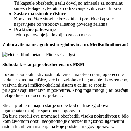
Tri kapsule obezbeđuju telu dovoljno minerala za normalnu
sintezu kolagena, keratina i održavanje svih vezivnih tkiva.
Sastav maksimalne čistoće
Koristimo čiste sirovine bez aditiva i providne kapsule
napravljene od visokokvalitetnog goveđeg želatina.
Praktično pakovanje
Jedno pakovanje je dovoljno za ceo mesec.
Zaboravite na nelagodnost u zglobovima uz Metilsulfonilmetan!
Sloboda kretanja je obezbeđena uz MSM!
Tokom sportskih aktivnosti i aktivnosti na otvorenom, opterećenje
pada ne samo na mišiće, već i na zglobove i ligamente. Istovremeno,
vezivna tkiva i mišićno-skeletni sistem u celini se sporije
prilagođavaju intenzivnim pokretima. Zbog toga mnogi ljudi osećaju
nelagodnost i ukočenost pokreta.
Sličan problem imaju i starije osobe kod čijih se zglobova i
ligamenata smanjuje sposobnost oporavka.
Da biste sprečili ove promene i obezbedili visoku pokretljivost u bilo
kom životnom dobu, neophodno je obezbediti zglobno-ligamentni
sistem hranljivim materijama koje podstiču njegov oporavak.