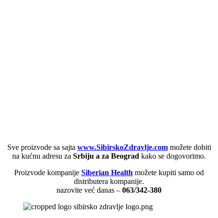
Sve proizvode sa sajta
www.SibirskoZdravlje.com
možete dobiti
na kućnu adresu za
Srbiju a za Beograd
kako se dogovorimo.
Proizvode kompanije
Siberian Health
možete kupiti samo od
distributera kompanije.
nazovite već danas –
063/342-380