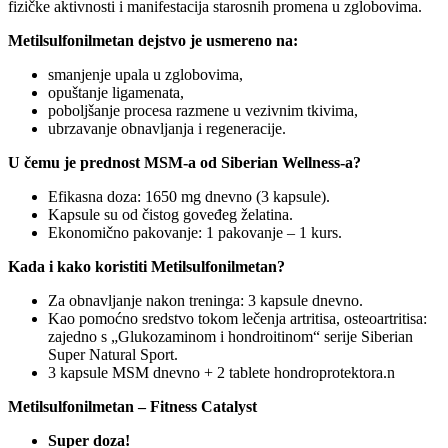
fizičke aktivnosti i manifestacija starosnih promena u zglobovima.
Metilsulfonilmetan dejstvo je usmereno na:
smanjenje upala u zglobovima,
opuštanje ligamenata,
poboljšanje procesa razmene u vezivnim tkivima,
ubrzavanje obnavljanja i regeneracije.
U čemu je prednost MSM-a od Siberian Wellness-a?
Efikasna doza: 1650 mg dnevno (3 kapsule).
Kapsule su od čistog goveđeg želatina.
Ekonomično pakovanje: 1 pakovanje – 1 kurs.
Kada i kako koristiti Metilsulfonilmetan?
Za obnavljanje nakon treninga: 3 kapsule dnevno.
Kao pomoćno sredstvo tokom lečenja artritisa, osteoartritisa:
zajedno s „Glukozaminom i hondroitinom“ serije Siberian
Super Natural Sport.
3 kapsule MSM dnevno + 2 tablete hondroprotektora.n
Metilsulfonilmetan – Fitness Catalyst
Super doza!