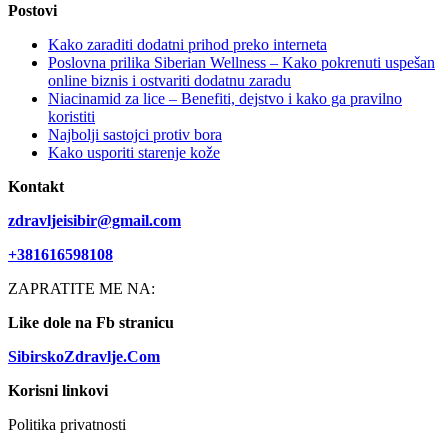
Postovi
Kako zaraditi dodatni prihod preko interneta
Poslovna prilika Siberian Wellness – Kako pokrenuti uspešan
online biznis i ostvariti dodatnu zaradu
Niacinamid za lice – Benefiti, dejstvo i kako ga pravilno
koristiti
Najbolji sastojci protiv bora
Kako usporiti starenje kože
Kontakt
zdravljeisibir@gmail.com
+381616598108
ZAPRATITE ME NA:
Like dole na Fb stranicu
SibirskoZdravlje.Com
Korisni linkovi
Politika privatnosti