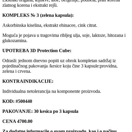
zlatnog korena i ekstrakt rejši.
KOMPLEKS № 3 (zelena kapsula):
Askorbinska kiselina, ekstrakt ehinacee, cink citrat.
Moguća je pojava u tragovima ribljeg ulja, soje, laktoze, hitozana i
glukozamina.
UPOTREBA 3D Protection Cube:
Odrasli: jednom dnevno popiti uz obrok kompletan sadržaj iz
pojedinačnog pakovanja /kesice koju čine 3 kapsule:providna,
zelena i crvena.
KONTRAINDIKACIJE:
Individualna netolerancija na komponente proizvoda.
KOD: #500440
PAKOVANJE: 30 kesica po 3 kapsula
CENA 4700.00
Za dodatne informacije o ovom proizvodu, kao i o načinu