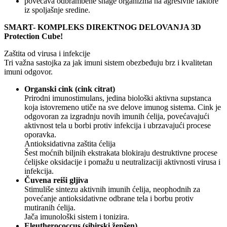
povećava odbrambene snage organizma na agresivne faktore
iz spoljašnje sredine.
SMART- KOMPLEKS DIREKTNOG DELOVANJA 3D
Protection Cube!
Zaštita od virusa i infekcije
Tri važna sastojka za jak imuni sistem obezbeđuju brz i kvalitetan
imuni odgovor.
Organski cink (cink citrat)
Prirodni imunostimulans, jedina biološki aktivna supstanca
koja istovremeno utiče na sve delove imunog sistema. Cink je
odgovoran za izgradnju novih imunih ćelija, povećavajući
aktivnost tela u borbi protiv infekcija i ubrzavajući procese
oporavka.
Antioksidativna zaštita ćelija
Šest moćnih biljnih ekstrakata blokiraju destruktivne procese
ćelijske oksidacije i pomažu u neutralizaciji aktivnosti virusa i
infekcija.
Čuvena reiši gljiva
Stimuliše sintezu aktivnih imunih ćelija, neophodnih za
povećanje antioksidativne odbrane tela i borbu protiv
mutiranih ćelija.
Jača imunološki sistem i tonizira.
Eleutherococcus (sibirski ženšen)