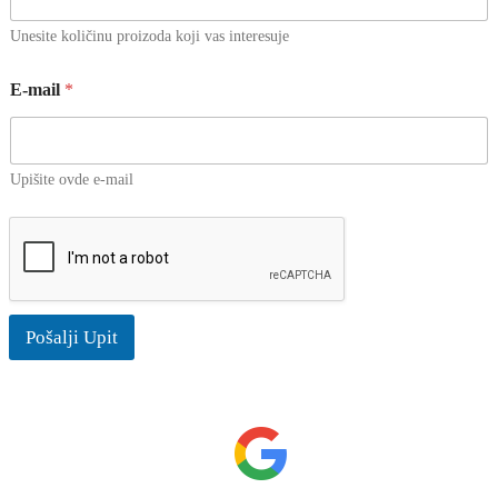
a
n
Unesite količinu proizoda koji vas interesuje
s
k
E-mail
*
i
E
-
m
Upišite ovde e-mail
a
i
l
I
m
e
Pošalji Upit