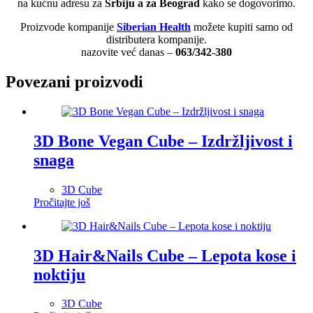
na kućnu adresu za
Srbiju a za Beograd
kako se dogovorimo.
Proizvode kompanije
Siberian Health
možete kupiti samo od
distributera kompanije.
nazovite već danas –
063/342-380
Povezani proizvodi
3D Bone Vegan Cube – Izdržljivost i
snaga
3D Cube
Pročitajte još
3D Hair&Nails Cube – Lepota kose i
noktiju
3D Cube