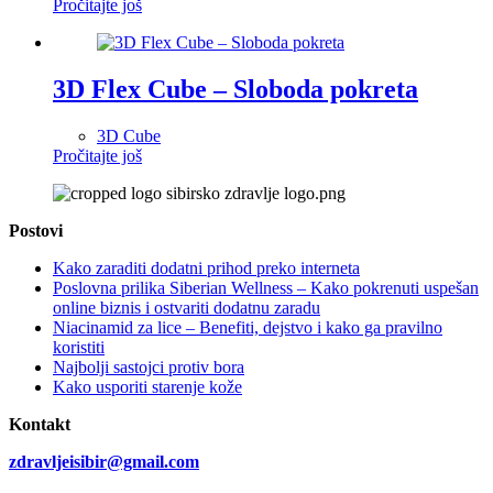
Pročitajte još
3D Flex Cube – Sloboda pokreta
3D Cube
Pročitajte još
Postovi
Kako zaraditi dodatni prihod preko interneta
Poslovna prilika Siberian Wellness – Kako pokrenuti uspešan
online biznis i ostvariti dodatnu zaradu
Niacinamid za lice – Benefiti, dejstvo i kako ga pravilno
koristiti
Najbolji sastojci protiv bora
Kako usporiti starenje kože
Kontakt
zdravljeisibir@gmail.com