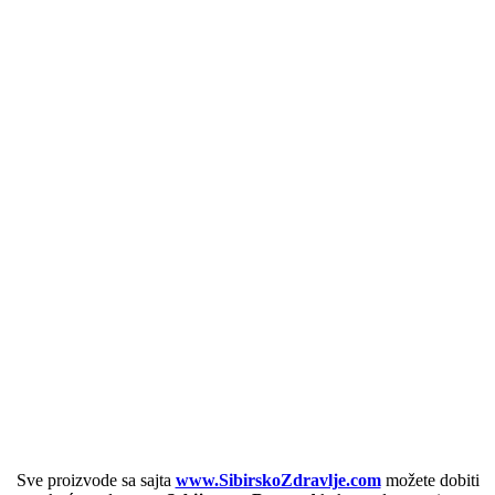
Sve proizvode sa sajta
www.SibirskoZdravlje.com
možete dobiti