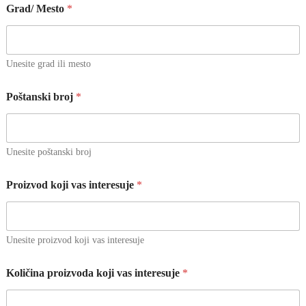
Grad/ Mesto
*
Unesite grad ili mesto
Poštanski broj
*
Unesite poštanski broj
Proizvod koji vas interesuje
*
Unesite proizvod koji vas interesuje
P
Količina proizvoda koji vas interesuje
*
o
š
t