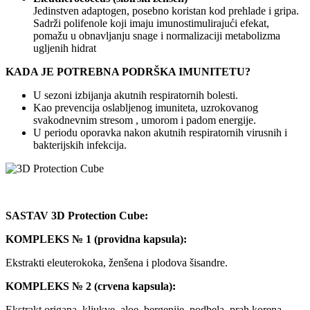
Jedinstven adaptogen, posebno koristan kod prehlade i gripa.
Sadrži polifenole koji imaju imunostimulirajući efekat,
pomažu u obnavljanju snage i normalizaciji metabolizma
ugljenih hidrat
KADA JE POTREBNA PODRŠKA IMUNITETU?
U sezoni izbijanja akutnih respiratornih bolesti.
Kao prevencija oslabljenog imuniteta, uzrokovanog
svakodnevnim stresom , umorom i padom energije.
U periodu oporavka nakon akutnih respiratornih virusnih i
bakterijskih infekcija.
SASTAV 3D Protection Cube:
KOMPLEKS № 1
(providna kapsula):
Ekstrakti eleuterokoka, ženšena i plodova šisandre.
KOMPLEKS № 2
(crvena kapsula):
Ekstrakt origana, kljukve, aloe, bergenije, podbela, prah korena