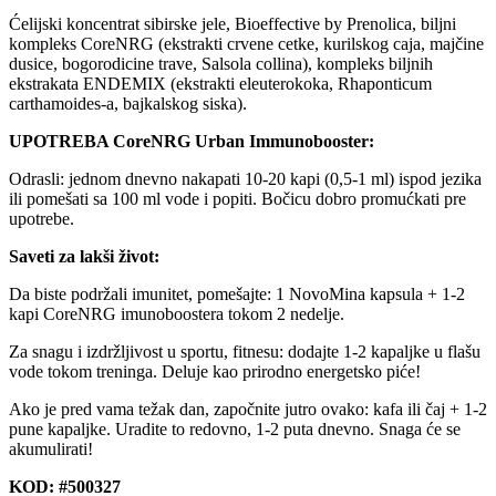
Ćelijski koncentrat sibirske jele, Bioeffective by Prenolica, biljni
kompleks CoreNRG (ekstrakti crvene cetke, kurilskog caja, majčine
dusice, bogorodicine trave, Salsola collina), kompleks biljnih
ekstrakata ENDEMIX (ekstrakti eleuterokoka, Rhaponticum
carthamoides-a, bajkalskog siska).
UPOTREBA CoreNRG Urban Immunobooster:
Odrasli: jednom dnevno nakapati 10-20 kapi (0,5-1 ml) ispod jezika
ili pomešati sa 100 ml vode i popiti. Bočicu dobro promućkati pre
upotrebe.
Saveti za lakši život:
Da biste podržali imunitet, pomešajte: 1 NovoMina kapsula + 1-2
kapi CoreNRG imunoboostera tokom 2 nedelje.
Za snagu i izdržljivost u sportu, fitnesu: dodajte 1-2 kapaljke u flašu
vode tokom treninga. Deluje kao prirodno energetsko piće!
Ako je pred vama težak dan, započnite jutro ovako: kafa ili čaj + 1-2
pune kapaljke. Uradite to redovno, 1-2 puta dnevno. Snaga će se
akumulirati!
KOD:
#500327