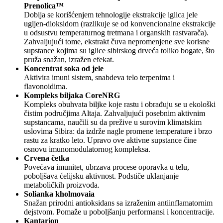
Prenolica™
Dobija se korišćenjem tehnologije ekstrakcije iglica jele
ugljen-dioksidom (razlikuje se od konvencionalne ekstrakcije
u odsustvu temperaturnog tretmana i organskih rastvarača).
Zahvaljujući tome, ekstrakt čuva nepromenjene sve korisne
supstance kojima su iglice sibirskog drveća toliko bogate, što
pruža snažan, izražen efekat.
Koncentrat soka od jele
Aktivira imuni sistem, snabdeva telo terpenima i
flavonoidima.
Kompleks biljaka CoreNRG
Kompleks obuhvata biljke koje rastu i obrađuju se u ekološki
čistim područjima Altaja. Zahvaljujući posebnim aktivnim
supstancama, naučili su da prežive u surovim klimatskim
uslovima Sibira: da izdrže nagle promene temperature i brzo
rastu za kratko leto. Upravo ove aktivne supstance čine
osnovu imunomodulatornog kompleksa.
Crvena četka
Povećava imunitet, ubrzava procese oporavka u telu,
poboljšava ćelijsku aktivnost. Podstiče uklanjanje
metaboličkih proizvoda.
Solianka kholmovaia
Snažan prirodni antioksidans sa izraženim antiinflamatornim
dejstvom. Pomaže u poboljšanju performansi i koncentracije.
Kantarion