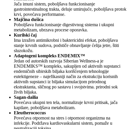
Jača imuni sistem, poboljšava funkcionisanje
gastrointestinalnog trakta, deluje umirujuće, poboljšava protok
krvi, povećava performanse.
Majčina dušica
Poboljšava funkcionisanje digestivnog sistema i ukupni
metabolizam, ubrzava procese oporavka.
Kurilski čaj
Ima izražen antimikrobni i baktericidni efekat, poboljšava
stanje krvnih sudova, podstiče obnavljanje ćelija jetre, štiti
sluzokožu.
Adaptogeni kompleks ENDEMIX™
Jedan od autorskih razvoja Siberian Wellness-a je
ENDEMIKS™ kompleks, sakupljen od aktivnih supstanci
endemičnih sibirskih biljaka korišćenjem tehnologije
eutektigeneze – najefikasniji način za ekstrakciju korisnih
aktivnih supstanci iz biljaka simulacijom prirodnog
ekstraktanta, sličnog po sastavu i svojstvima. prirodni sok
živih biljaka.
Sagan-dailia
Povećava ukupni ten tela, normalizuje krvni pritisak, jača
kapilare, poboljšava metabolizam.
Eleutherococcus
Povećava otpornost na stres i otpornost organizma na
infekcije. Podržava kardiovaskularni sistem, pomaže u
neutralizaciji toksina.