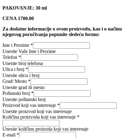
PAKOVANJE: 30 ml
CENA 1700.00
Za dodatne informacije o ovom proizvodu, kao i o načinu
njegovog poručivanja popunite sledeću formu:
Ime i Prezime
*
Unesite Vaše Ime i Prezime
Telefon
*
Unesite broj telefona
Grad/
Ulica i broj
*
Proizvod
Unesite ulicu i broj
Grad/ Mesto
*
Unesite grad ili mesto
Poštanski broj
*
Unesite poštanski broj
Proizvod koji vas interesuje
*
Unesite proizvod koji vas interesuje
Količina proizvoda koji vas interesuje
*
Unesite količinu proizoda koji vas interesuje
E-mail
*