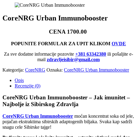
CoreNRG Urban Immunobooster
CENA 1700.00
POPUNITE FORMULAR ZA UPIT KLIKOM
OVDE
Za sve dodatne informacije pozovite
+381 63342380
ili pošaljite e-
mail
zdravljeisibir@gmail.com
Kategorija:
CoreNRG
Oznaka:
CoreNRG Urban Immunobooster
Opis
Recenzije (0)
CoreNRG Urban Immunobooster – Jak imunitet –
Najbolje iz Sibirskog Zdravlja
CoreNRG Urban Immunobooster
moćan koncentrat soka od jele,
pojačan ekstraktima sibirskih adaptogenih biljaka. Svaka kap sadrži
snagu cele Sibirske tajge!