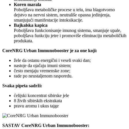
Koren marala
Poboljšava metaboličke procese u telu, ima blagotvorno
dejstvo na nervni sistem, neutrališe opasna jedinjenja,
smanjujući manifestacije intoksikacije.
Bajkalska kapica
Poboljšava funkcionisanje imunog sistema, smanjuje upale,
poboljšava funkciju jetre i promoviše eliminaciju metaboličkih
produkata.
CoreNRG Urban Immunobooster je za one koji:
žele da ostanu energični i veseli svaki dan;
nastoje da ojačaju imuni sistem;
često menjaju vremenske zone;
rade po neustaljenom rasporedu.
Svaka pipeta sadrži:
ćelijski koncentrat sibirske jele
8 živih sibirskih ekstrakata
pravu aromu i ukus tajge
SASTAV CoreNRG Urban Immunobooster: