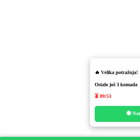
🔥 Velika potražnja!
Ostalo još
3
komada
⏳
09:53
🟢 Na