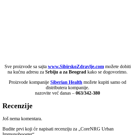
Sve proizvode sa sajta
www.SibirskoZdravlje.com
možete dobiti
na kućnu adresu za
Srbiju a za Beograd
kako se dogovorimo.
Proizvode kompanije
Siberian Health
možete kupiti samo od
distributera kompanije.
nazovite već danas –
063/342-380
Recenzije
Još nema komentara.
Budite prvi koji će napisati recenziju za „CoreNRG Urban
Immunobooster“