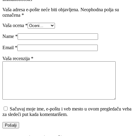
Vaša adresa e-pošte neće biti objavljena.
Neophodna polja su
označena
*
Vaša ocena
*
Name
*
Email
*
Vaša recenzija
*
Sačuvaj moje ime, e-poštu i veb mesto u ovom pregledaču veba
za sledeći put kada komentarišem.
Pošalji