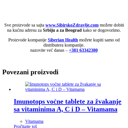
Sve proizvode sa sajta
www.SibirskoZdravlje.com
možete dobiti
na kućnu adresu za
Srbiju a za Beograd
kako se dogovorimo.
Proizvode kompanije
Siberian Health
možete kupiti samo od
distributera kompanije.
nazovite već danas –
+381 63342380
Povezani proizvodi
Imunotops voćne tablete za žvakanje
sa vitaminima A, C i D – Vitamama
Vitamama
Pročitajte još