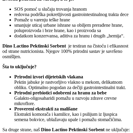
SOS pomoć u slučaju trovanja hranom
redovna podrška pokretljivosti gastrointestinalnog trakta dece
Pomaže u varenju teške hrane
smanjuje uticaj urbane ishrane sa obiljem prerađene hrane,
poluproizvoda i brze hrane, kao i proizvoda sa
dodatkom konzervansa, aditiva za hranu i drugih „hemija“.
Dino Lactino Pektinski Sorbent
je testiran na čistoću i efikasnost
od strane nutricionista. Njegov 100% prirodni sastav je savršeno
osmišljen.
Šta to uključuje?
Prirodni izvori dijetetskih vlakana
Pektin jabuke je rastvorljivo vlakno u mekom, delikatnom
obliku. Optimalno pogodan za dečiji gastrointestinalni trakt.
Prirodni prebiotici odobreni za hranu za bebe
Galakto-oligosaharidi pomažu u razvoju zdrave crevne
mikroflore.
Provereni ekstrakti za mališane
Ekstrakti komorača i kamilice, kao i psilijum iz ljuspica
semena bokvice, ublažavaju upale i pomažu stomačićima.
Sa druge strane, naš
Dino Lactino Pektinski Sorbent
ne uključuje: