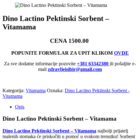
Dino Lactino Pektinski Sorbent –
Vitamama
CENA 1500.00
POPUNITE FORMULAR ZA UPIT KLIKOM
OVDE
Za sve dodatne informacije pozovite
+381 63342380
ili pošaljite e-
mail
zdravljeisibir@gmail.com
Kategorija:
Vitamama
Oznaka:
Dino Lactino Pektinski Sorbent -
Vitamama
Opis
Dino Lactino Pektinski Sorbent – Vitamama
Dino Lactino Pektinski Sorbent – Vitamama
najbolji prijatelj
malenih stomaka će priskočiti u pomoć u svakom trenutku! Sorbent