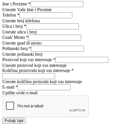
Ime i Prezime
*
Unesite Vaše Ime i Prezime
vas
Telefon
*
koji
Unesite broj telefona
Ulica i broj
*
Unesite ulicu i broj
Grad/ Mesto
*
Unesite grad ili mesto
Poštanski broj
*
Unesite poštanski broj
Proizvod koji vas interesuje
*
Unesite proizvod koji vas interesuje
Količina proizvoda koji vas interesuje
*
Unesite količinu proizoda koji vas interesuje
E-mail
*
Upišite ovde e-mail
Pošalji Upit