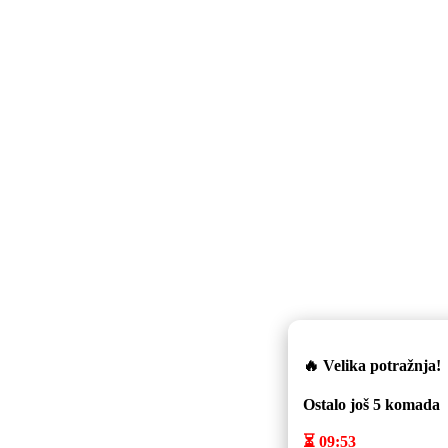
🔥 Velika potražnja!
Ostalo još
5
komada
⏳
09:53