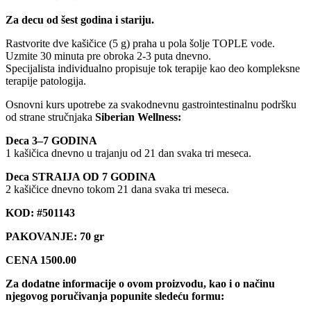
Za decu od šest godina i stariju.
Rastvorite dve kašičice (5 g) praha u pola šolje TOPLE vode.
Uzmite 30 minuta pre obroka 2-3 puta dnevno.
Specijalista individualno propisuje tok terapije kao deo kompleksne
terapije patologija.
Osnovni kurs upotrebe za svakodnevnu gastrointestinalnu podršku
od strane stručnjaka
Siberian Wellness:
Deca 3–7 GODINA
1 kašičica dnevno u trajanju od 21 dan svaka tri meseca.
Deca STRAIJA OD 7 GODINA
2 kašičice dnevno tokom 21 dana svaka tri meseca.
KOD: #501143
PAKOVANJE: 70 gr
CENA 1500.00
Za dodatne informacije o ovom proizvodu, kao i o načinu
njegovog poručivanja popunite sledeću formu: