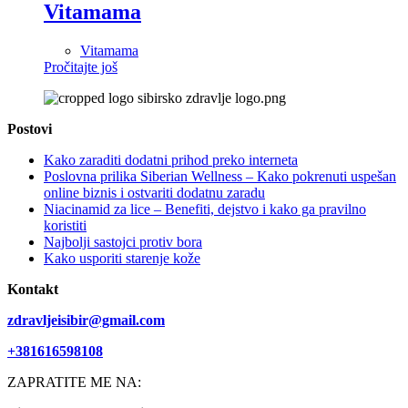
Vitamama
Vitamama
Pročitajte još
Postovi
Kako zaraditi dodatni prihod preko interneta
Poslovna prilika Siberian Wellness – Kako pokrenuti uspešan
online biznis i ostvariti dodatnu zaradu
Niacinamid za lice – Benefiti, dejstvo i kako ga pravilno
koristiti
Najbolji sastojci protiv bora
Kako usporiti starenje kože
Kontakt
zdravljeisibir@gmail.com
+381616598108
ZAPRATITE ME NA: