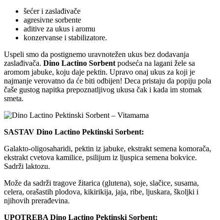
šećer i zaslađivače
agresivne sorbente
aditive za ukus i aromu
konzervanse i stabilizatore.
Uspeli smo da postignemo uravnotežen ukus bez dodavanja
zaslađivača.
Dino Lactino Sorbent
podseća na lagani žele sa
aromom jabuke, koju daje pektin. Upravo onaj ukus za koji je
najmanje verovatno da će biti odbijen! Deca pristaju da popiju pola
čaše gustog napitka prepoznatljivog ukusa čak i kada im stomak
smeta.
SASTAV Dino Lactino Pektinski Sorbent:
Galakto-oligosaharidi, pektin iz jabuke, ekstrakt semena komorača,
ekstrakt cvetova kamilice, psilijum iz ljuspica semena bokvice.
Sadrži laktozu.
Može da sadrži tragove žitarica (glutena), soje, slačice, susama,
celera, orašastih plodova, kikirikija, jaja, ribe, ljuskara, školjki i
njihovih prerađevina.
UPOTREBA Dino Lactino Pektinski Sorbent: