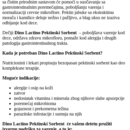
sa čistim prirodnim sastavom će pomoći u suočavanju sa
gastrointestinalnim poremećajima, poboljšanju varenja i
normalizaciji crevne mikroflore. Pektin jabuke sa ekstraktima
morača i kamilice deluje nežno i pažljivo, a blag ukus ne izaziva
odbijanje kod dece.
Dečiji
Dino Lactino Pektinski Sorbent
– poboljšava varenje kod
dece, održava zdravu mikrofloru, pomaže kod alergija i drugih
patologija gastrointestinalnog trakta.
Kada je potreban Dino Lactino Pektinski Sorbent?
Nutricionisti i lekari propisuju bezopasan pektinski sorbent kao deo
kompleksne terapije.
Moguće indikacije:
alergije i osip na koži
zatvor
nedostatak vitamina i minerala zbog njihove slabe apsorpcije
poremećaj mikrobioma
gojaznost i prekomerna težina
parazitske infestacije i sumnja na njih
Dino Lactino Pektinski Sorbent će vašem detetu pružiti
izvornu podršku za varenje, a to je: