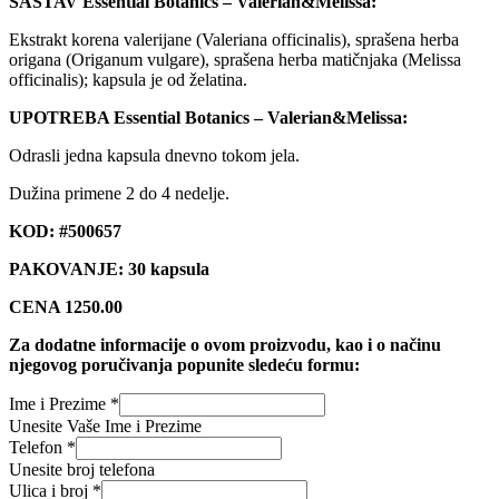
SASTAV Essential Botanics – Valerian&Melissa:
Ekstrakt korena valerijane (Valeriana officinalis), sprašena herba
origana (Origanum vulgare), sprašena herba matičnjaka (Melissa
officinalis); kapsula je od želatina.
UPOTREBA Essential Botanics – Valerian&Melissa:
Odrasli jedna kapsula dnevno tokom jela.
Dužina primene 2 do 4 nedelje.
KOD: #500657
PAKOVANJE: 30 kapsula
CENA 1250.00
Za dodatne informacije o ovom proizvodu, kao i o načinu
njegovog poručivanja popunite sledeću formu:
Ime i Prezime
*
Unesite Vaše Ime i Prezime
Telefon
*
Unesite broj telefona
Ulica i broj
*