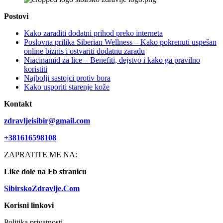
Postovi
Kako zaraditi dodatni prihod preko interneta
Poslovna prilika Siberian Wellness – Kako pokrenuti uspešan
online biznis i ostvariti dodatnu zaradu
Niacinamid za lice – Benefiti, dejstvo i kako ga pravilno
koristiti
Najbolji sastojci protiv bora
Kako usporiti starenje kože
Kontakt
zdravljeisibir@gmail.com
+381616598108
ZAPRATITE ME NA:
Like dole na Fb stranicu
SibirskoZdravlje.Com
Korisni linkovi
Politika privatnosti