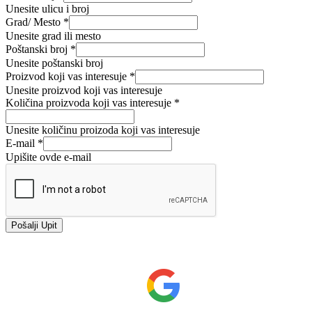
Unesite ulicu i broj
Grad/ Mesto
*
Unesite grad ili mesto
Poštanski broj
*
Unesite poštanski broj
vas
Proizvod koji vas interesuje
*
Prezime
Unesite proizvod koji vas interesuje
vas
Količina proizvoda koji vas interesuje
*
Unesite količinu proizoda koji vas interesuje
E-mail
*
Upišite ovde e-mail
Pošalji Upit