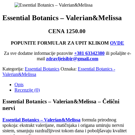
Essential Botanics – Valerian&Melissa
CENA 1250.00
POPUNITE FORMULAR ZA UPIT KLIKOM
OVDE
Za sve dodatne informacije pozovite
+381 63342380
ili pošaljite e-
mail
zdravljeisibir@gmail.com
Kategorija:
Essential Botanics
Oznaka:
Essential Botanics -
Valerian&Melissa
Opis
Recenzije (0)
Essential Botanics – Valerian&Melissa – Čelični
nervi
Essential Botanics – Valerian&Melissa
formula prirodnog
spokoja: ekstrakt valerijane, matičnjaka i origana umiruju nervni
sistem, smanjuju razdražljivost tokom dana i poboljšavaju kvalitet