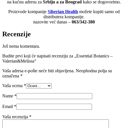
na kućnu adresu za
Srbiju a za Beograd
kako se dogovorimo.
Proizvode kompanije
Siberian Health
možete kupiti samo od
distributera kompanije.
nazovite već danas –
063/342-380
Recenzije
Još nema komentara.
Budite prvi koji će napisati recenziju za „Essential Botanics –
Valerian&Melissa“
Vaša adresa e-pošte neće biti objavljena.
Neophodna polja su
označena
*
Vaša ocena
*
Name
*
Email
*
Vaša recenzija
*