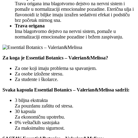
Trava origana ima blagotvorno dejstvo na nervni sistem i
pomaže u normalizaciji emocionalne pozadine. Eterična ulja i
flavonoidi iz biljke imaju izražen sedativni efekat i podstiču
brz početak mirnog sna.
Trava origana
Ima blagotvorno dejstvo na nervni sistem, pomaže u
normalizaciji emocionalne pozadine i bržem zaspivanju.
Za koga je Essential Botanics – Valerian&Melissa?
Za one koji imaju problema sa spavanjem.
Za osobe izložene stresu.
Za studente i školarce.
Svaka kapsula Essential Botanics – Valerian&Melissa sadrži:
3 biljna ekstrakta
Za pouzdanu zaštitu od stresa.
30 kapsula
Za ekonomičnu upotrebu.
0% veštačkih sastojaka
Za maksimalnu sigurnost.