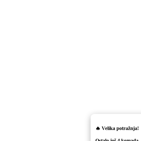
🔥 Velika potražnja!
Ostalo još
4
komada