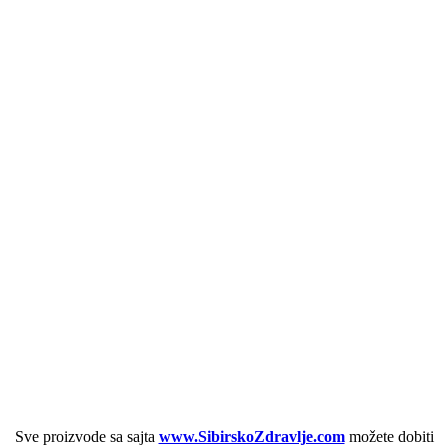
Sve proizvode sa sajta
www.SibirskoZdravlje.com
možete dobiti