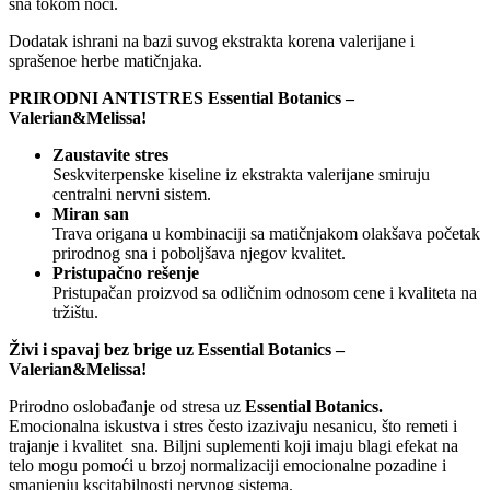
sna tokom noći.
Dodatak ishrani na bazi suvog ekstrakta korena valerijane i
sprašenoe herbe matičnjaka.
PRIRODNI ANTISTRES Essential Botanics –
Valerian&Melissa!
Zaustavite stres
Seskviterpenske kiseline iz ekstrakta valerijane smiruju
centralni nervni sistem.
Miran san
Trava origana u kombinaciji sa matičnjakom olakšava početak
prirodnog sna i poboljšava njegov kvalitet.
Pristupačno rešenje
Pristupačan proizvod sa odličnim odnosom cene i kvaliteta na
tržištu.
Živi i spavaj bez brige uz Essential Botanics –
Valerian&Melissa!
Prirodno oslobađanje od stresa uz
Essential Botanics.
Emocionalna iskustva i stres često izazivaju nesanicu, što remeti i
trajanje i kvalitet sna. Biljni suplementi koji imaju blagi efekat na
telo mogu pomoći u brzoj normalizaciji emocionalne pozadine i
smanjenju kscitabilnosti nervnog sistema.