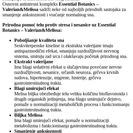
Osnovni antistresni kompleks
Essential Botanics –
Valerian&Melissa
sadrži neke od najboljih prirodnih sastojaka za
smanjenje anksioznosti i vraćanje normalnog sna.
Prirodna pomoć telu protiv stresa i nesanice uz Essential
Botanics – Valerian&Melissa:
Poboljšanje kvaliteta sna
Seskviterpenske kiseline iz ekstrakta valerijane imaju
antispazmodični efekat, smanjuju razdražljivost nervnog
sistema, smiruju rad srca i olakšavaju početak prirodnog sna.
Ekstrakt valerijane
Ima blagi sedativni efekat u slučajevima povećane nervne
razdražljivosti, nesanice, srčanih neuroza, grčeva krvnih
sudova, hipertenzije, migrene, histerije, grčeva
gastrointestinalnog trakta.
Blagi umirujući efekat
Melisa biljka obezbeđuje telu veliku količinu bioflavonoida i
drugih organskih jedinjenja, ima blago umirujuće dejstvo,
pomaže u normalizaciji metaboličkih procesa i funkcionisanju
gastrointestinalnog trakta.
Biljka Melissa
Ima blagi umirujući efekat, pomaže u normalizaciji
metabolizma i funkcionisanja gastrointestinalnog trakta.
Smanjenje anksioznosti