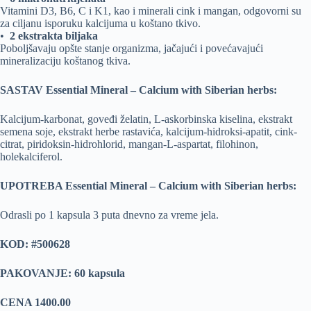
Vitamini D3, B6, C i K1, kao i minerali cink i mangan, odgovorni su
za ciljanu isporuku kalcijuma u ​​koštano tkivo.
•
2 ekstrakta biljaka
Poboljšavaju opšte stanje organizma, jačajući i povećavajući
mineralizaciju koštanog tkiva.
SASTAV Essential Mineral – Calcium with Siberian herbs:
Kalcijum-karbonat, goveđi želatin, L-askorbinska kiselina, ekstrakt
semena soje, ekstrakt herbe rastavića, kalcijum-hidroksi-apatit, cink-
citrat, piridoksin-hidrohlorid, mangan-L-aspartat, filohinon,
holekalciferol.
UPOTREBA Essential Mineral – Calcium with Siberian herbs:
Odrasli po 1 kapsula 3 puta dnevno za vreme jela.
KOD: #500628
PAKOVANJE: 60 kapsula
CENA 1400.00