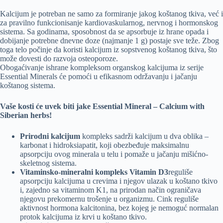
Kalcijum je potreban ne samo za formiranje jakog koštanog tkiva, već i
za pravilno funkcionisanje kardiovaskularnog, nervnog i hormonskog
sistema. Sa godinama, sposobnost da se apsorbuje iz hrane opada i
dobijanje potrebne dnevne doze (najmanje 1 g) postaje sve teže. Zbog
toga telo počinje da koristi kalcijum iz sopstvenog koštanog tkiva, što
može dovesti do razvoja osteoporoze.
Obogaćivanje ishrane kompleksom organskog kalcijuma iz serije
Essential Minerals će pomoći u efikasnom održavanju i jačanju
koštanog sistema.
Vaše kosti će uvek biti jake Essential Mineral – Calcium with
Siberian herbs!
Prirodni kalcijum
kompleks sadrži kalcijum u dva oblika –
karbonat i hidroksiapatit, koji obezbeđuje maksimalnu
apsorpciju ovog minerala u telu i pomaže u jačanju mišićno-
skeletnog sistema.
Vitaminsko-mineralni kompleks Vitamin D3
reguliše
apsorpciju kalcijuma u ​​crevima i njegov ulazak u koštano tkivo
i, zajedno sa vitaminom K1, na prirodan način ograničava
njegovu prekomernu trošenje u organizmu. Cink reguliše
aktivnost hormona kalcitonina, bez kojeg je nemoguć normalan
protok kalcijuma iz krvi u koštano tkivo.