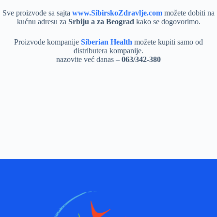
Sve proizvode sa sajta
www.SibirskoZdravlje.com
možete dobiti na
kućnu adresu za
Srbiju a za Beograd
kako se dogovorimo.
Proizvode kompanije
Siberian Health
možete kupiti samo od
distributera kompanije.
nazovite već danas –
063/342-380