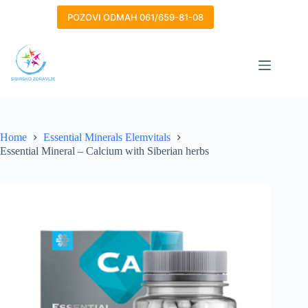
Skip
to
POZOVI ODMAH 061/659-81-08
content
Home
Essential Minerals Elemvitals
Essential Mineral – Calcium with Siberian herbs