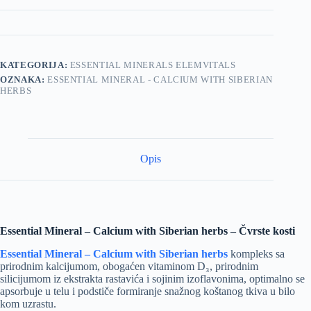
KATEGORIJA:
ESSENTIAL MINERALS ELEMVITALS
OZNAKA:
ESSENTIAL MINERAL - CALCIUM WITH SIBERIAN
HERBS
Opis
Essential Mineral – Calcium with Siberian herbs – Čvrste kosti
Essential Mineral – Calcium with Siberian herbs
kompleks sa
prirodnim kalcijumom, obogaćen vitaminom D₃, prirodnim
silicijumom iz ekstrakta rastavića i sojinim izoflavonima, optimalno se
apsorbuje u telu i podstiče formiranje snažnog koštanog tkiva u bilo
kom uzrastu.