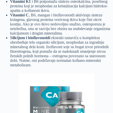
Vitamini K1
i B6 potpomažu sintezu osteokalcina, posebnog
proteina koji je neophodan za kristalizaciju kalcijum hidroksi-
apatita u koštanom tkivu.
Vitamini C
, B6, mangan i bioflavonoidi aktiviraju sintezu
kolagena, glavnog proteina vezivnog tkiva koje čini okvir
kostiju. Ako je ovo tkivo nedovoljno snažno, osteoporoza je
neizbežna, ona se razvija bez obzira na snabdevanje organizma
kalcijumom i drugim mineralima.
Silicijum i bioflavonoidi
ekstrakt rastavića u kompleksu
obezbeđuje telu organski silicijum, neophodan za izgradnju
mineralnog dela kosti. Izoflavoni soje su bogat izvor prirodnih
fitoestrogena, koji pomažu da se nadoknadi smanjenje nivoa
ženskih polnih hormona – estrogena povezano sa starosnom
dobi. Naime, oni podržavaju normalan koštano-mineralni
metabolizam.