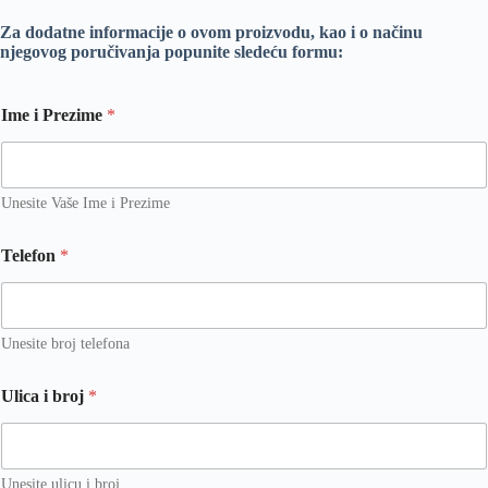
Za dodatne informacije o ovom proizvodu, kao i o načinu
njegovog poručivanja popunite sledeću formu:
k
Ime i Prezime
*
o
j
i
I
m
Unesite Vaše Ime i Prezime
e
*
Telefon
*
Unesite broj telefona
Ulica i broj
*
Unesite ulicu i broj