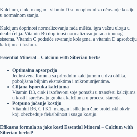
Kalcijum, cink, mangan i vitamin D su neophodni za očuvanje kostiju
u normalnom stanju.
Kalcijum doprinosi normalizovanju rada mišića, igra važnu ulogu u
deobi ćelija. Vitamin B6 doprinosi normalizovanju rada imunog
sistema. Vitamin C podstiče stvaranje kolagena, a vitamin D apsorbciju
kalcijuma i fosfora.
Essential Mineral – Calcium with Siberian herbs
Optimalna apsorpcija
Jedinstvena formula sa prirodnim kalcijumom u dva oblika,
poboljšana biljnim ekstraktima i mikronutrijentima.
Ciljana isporuka kalcijuma
Vitamin D3, cink i izoflavoni soje pomažu u transferu kalcijuma
u ​​kosti i sprečavaju gubitak kalcijuma u procesu starenja.
Potpuno jačanje kostiju
Vitamini B6, C i K1, mangan i silicijum čine proteinski okvir
koji obezbeđuje fleksibilnost i snagu kostiju.
Efikasna formula za jake kosti Essential Mineral – Calcium with
Siberian herbsP