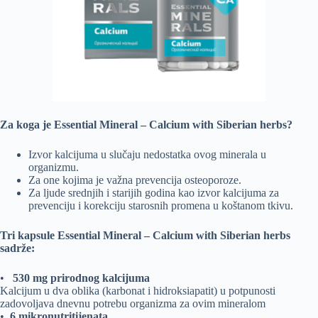
Za koga je Essential Mineral – Calcium with Siberian herbs?
Izvor kalcijuma u ​​slučaju nedostatka ovog minerala u
organizmu.
Za one kojima je važna prevencija osteoporoze.
Za ljude srednjih i starijih godina kao izvor kalcijuma za
prevenciju i korekciju starosnih promena u koštanom tkivu.
Tri kapsule Essential Mineral – Calcium with Siberian herbs
sadrže:
•
530 mg prirodnog kalcijuma
Kalcijum u dva oblika (karbonat i hidroksiapatit) u potpunosti
zadovoljava dnevnu potrebu organizma za ovim mineralom
•
6 mikronutritijenata