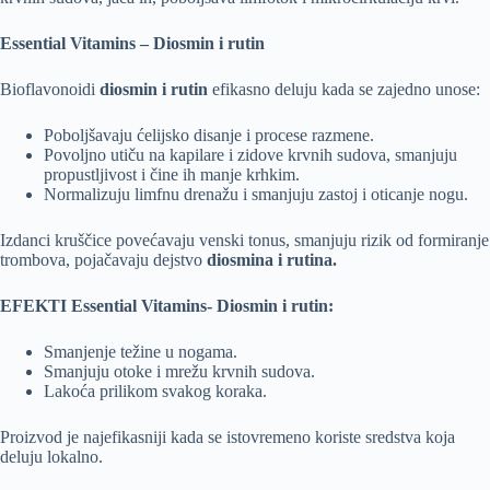
Essential Vitamins – Diosmin i rutin
Bioflavonoidi
diosmin i rutin
efikasno deluju kada se zajedno unose:
Poboljšavaju ćelijsko disanje i procese razmene.
Povoljno utiču na kapilare i zidove krvnih sudova, smanjuju
propustljivost i čine ih manje krhkim.
Normalizuju limfnu drenažu i smanjuju zastoj i oticanje nogu.
Izdanci kruščice povećavaju venski tonus, smanjuju rizik od formiranje
trombova, pojačavaju dejstvo
diosmina i rutina.
EFEKTI Essential Vitamins- Diosmin i rutin:
Smanjenje težine u nogama.
Smanjuju otoke i mrežu krvnih sudova.
Lakoća prilikom svakog koraka.
Proizvod je najefikasniji kada se istovremeno koriste sredstva koja
deluju lokalno.