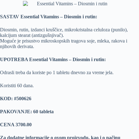
SASTAV Essential Vitamins – Diosmin i rutin:
Diosmin, rutin, izdanci kruščice, mikrokristalna celuloza (punilo),
kalcijum stearat (antizgušnjivač).
Moguće je prisustvo mikroskopskih tragova soje, mleka, rakova i
njihovih derivata.
UPOTREBA Essential Vitamins – Diosmin i rutin:
Odrasli treba da koriste po 1 tabletu dnevno za vreme jela.
Koristiti 60 dana.
KOD:
#500626
PAKOVANJE: 60 tableta
CENA 3700.00
Za dodatne informacije o ovom proizvodu, kao i o načinu