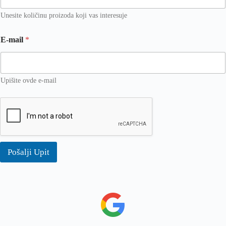
Unesite količinu proizoda koji vas interesuje
i
E-mail
*
n
t
e
r
e
Upišite ovde e-mail
s
u
j
e
I
m
e
Pošalji Upit
k
o
j
i