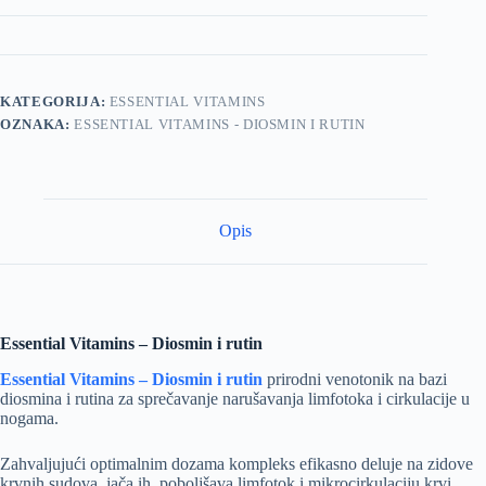
KATEGORIJA:
ESSENTIAL VITAMINS
OZNAKA:
ESSENTIAL VITAMINS - DIOSMIN I RUTIN
Opis
Essential Vitamins – Diosmin i rutin
Essential Vitamins – Diosmin i rutin
prirodni venotonik na bazi
diosmina i rutina za sprečavanje narušavanja limfotoka i cirkulacije u
nogama.
Zahvaljujući optimalnim dozama kompleks efikasno deluje na zidove
krvnih sudova, jača ih, poboljšava limfotok i mikrocirkulaciju krvi.