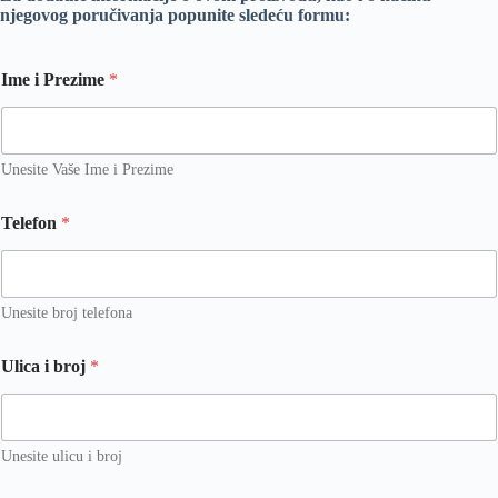
njegovog poručivanja popunite sledeću formu:
Ime i Prezime
*
Unesite Vaše Ime i Prezime
Telefon
*
Unesite broj telefona
Ulica i broj
*
Unesite ulicu i broj