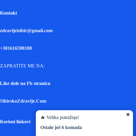
Kontakt
zdravljeisibir@gmail.com
+381616598108
ZAPRATITE ME NA:
Like dole na Fb stranicu
SibirskoZdravlje.Com
✖
🔥 Velika potražnja!
Korisni linkovi
Ostalo još
6
komada