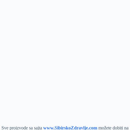
Sve proizvode sa sajta
www.SibirskoZdravlje.com
možete dobiti na