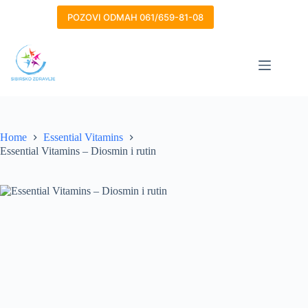
Skip
to
POZOVI ODMAH 061/659-81-08
content
Home
Essential Vitamins
Essential Vitamins – Diosmin i rutin