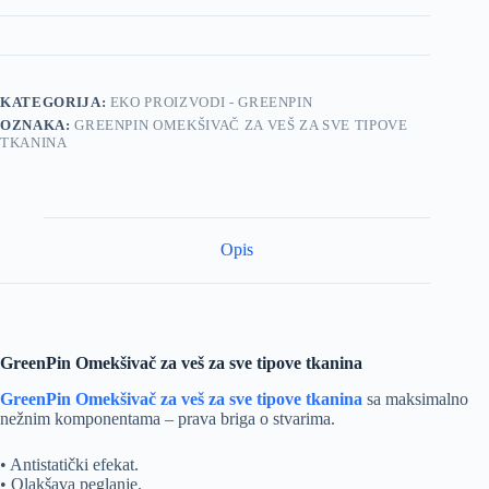
KATEGORIJA:
EKO PROIZVODI - GREENPIN
OZNAKA:
GREENPIN OMEKŠIVAČ ZA VEŠ ZA SVE TIPOVE
TKANINA
Opis
GreenPin Omekšivač za veš za sve tipove tkanina
GreenPin Omekšivač za veš za sve tipove tkanina
sa maksimalno
nežnim komponentama – prava briga o stvarima.
• Antistatički efekat.
• Olakšava peglanje.