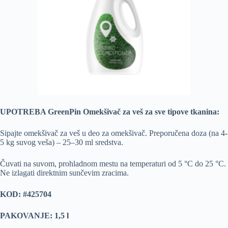
UPOTREBA GreenPin Omekšivač za veš za sve tipove tkanina:
Sipajte omekšivač za veš u deo za omekšivač. Preporučena doza (na 4-
5 kg suvog veša) – 25–30 ml sredstva.
Čuvati na suvom, prohladnom mestu na temperaturi od 5 °С dо 25 °С.
Ne izlagati direktnim sunčevim zracima.
KOD: #425704
PAKOVANJE: 1,5 l