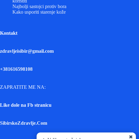
koristiti
Najbolji sastojci protiv bora
Kako usporiti starenje kože
Kontakt
zdravljeisibir@gmail.com
+381616598108
ZAPRATITE ME NA:
Like dole na Fb stranicu
SibirskoZdravlje.Com
✖