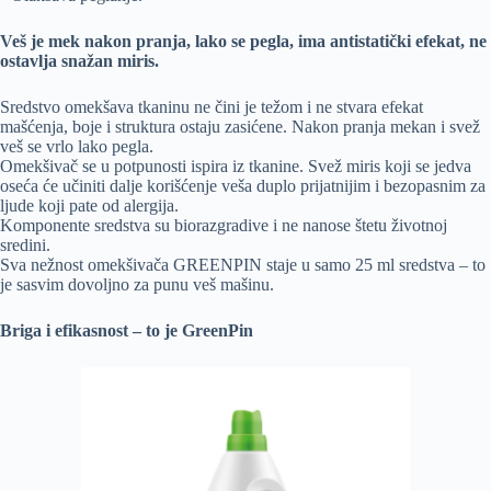
Veš je mek nakon pranja, lako se pegla, ima antistatički efekat, ne
ostavlja snažan miris.
Sredstvo omekšava tkaninu ne čini je težom i ne stvara efekat
mašćenja, boje i struktura ostaju zasićene. Nakon pranja mekan i svež
veš se vrlo lako pegla.
Omekšivač se u potpunosti ispira iz tkanine. Svež miris koji se jedva
oseća će učiniti dalje korišćenje veša duplo prijatnijim i bezopasnim za
ljude koji pate od alergija.
Komponente sredstva su biorazgradive i ne nanose štetu životnoj
sredini.
Sva nežnost omekšivača GREENPIN staje u samo 25 ml sredstva – to
je sasvim dovoljno za punu veš mašinu.
Briga i efikasnost – to je GreenPin