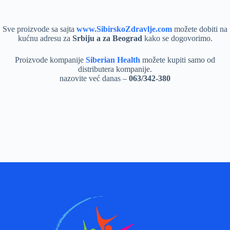
Sve proizvode sa sajta
www.SibirskoZdravlje.com
možete dobiti na
kućnu adresu za
Srbiju a za Beograd
kako se dogovorimo.
Proizvode kompanije
Siberian Health
možete kupiti samo od
distributera kompanije.
nazovite već danas –
063/342-380