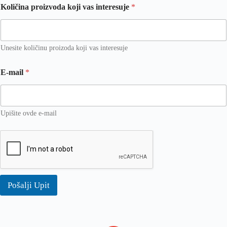
Količina proizvoda koji vas interesuje
*
K
o
l
i
č
Unesite količinu proizoda koji vas interesuje
i
n
E-mail
*
a
U
l
i
Upišite ovde e-mail
c
a
Pošalji Upit