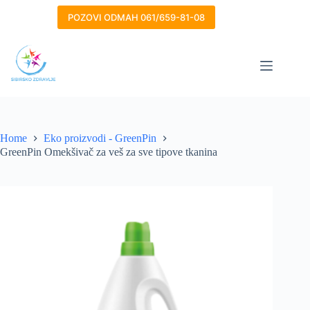
Skip
to
POZOVI ODMAH 061/659-81-08
content
Home
Eko proizvodi - GreenPin
GreenPin Omekšivač za veš za sve tipove tkanina