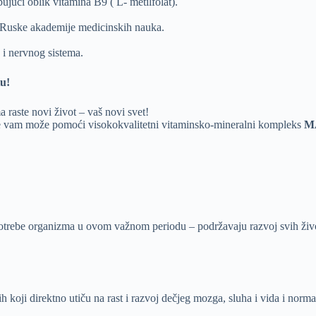
ujući oblik vitamina B9 ( L- metilfolat).
u Ruske akademije medicinskih nauka.
 i nervnog sistema.
u!
a raste novi život – vaš novi svet!
e vam može pomoći visokokvalitetni vitaminsko-mineralni kompleks
M
 potrebe organizma u ovom važnom periodu – podržavaju razvoj svih ž
koji direktno utiču na rast i razvoj dečjeg mozga, sluha i vida i normal