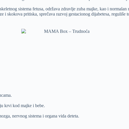
skeletnog sistema fetusa, održava zdravlje zuba majke, kao i normalan 
e i skokova pritiska, sprečava razvoj gestacionog dijabetesa, reguliše
ancama.
iju krvi kod majke i bebe.
zga, nervnog sistema i organa vida deteta.