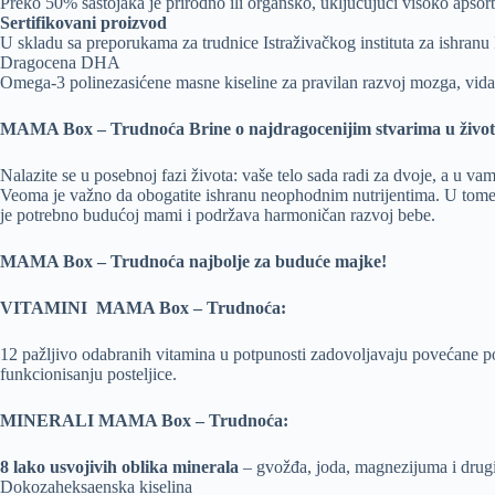
Preko 50% sastojaka je prirodno ili organsko, uključujući visoko apsorb
Sertifikovani proizvod
U skladu sa preporukama za trudnice Istraživačkog instituta za ishran
Dragocena DHA
Omega-3 polinezasićene masne kiseline za pravilan razvoj mozga, vida
MAMA Box – Trudnoća Brine o najdragocenijim stvarima u život
Nalazite se u posebnoj fazi života: vaše telo sada radi za dvoje, a u vam
Veoma je važno da obogatite ishranu neophodnim nutrijentima. U tom
je potrebno budućoj mami i podržava harmoničan razvoj bebe.
MAMA Box – Trudnoća najbolje za buduće majke!
VITAMINI MAMA Box – Trudnoća:
12 pažljivo odabranih vitamina u potpunosti zadovoljavaju povećane
funkcionisanju posteljice.
MINERALI MAMA Box – Trudnoća:
8 lako usvojivih oblika minerala
– gvožđa, joda, magnezijuma i drugih 
Dokozaheksaenska kiselina