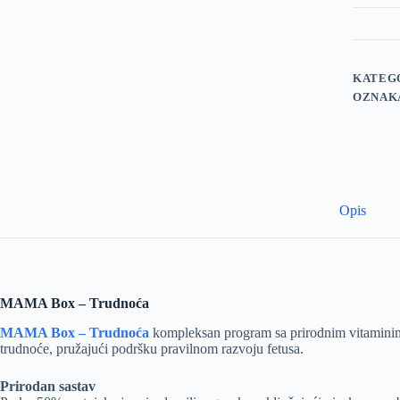
KATEG
OZNAK
Opis
MAMA Box – Trudnoća
MAMA Box – Trudnoća
kompleksan program sa prirodnim vitaminim
trudnoće, pružajući podršku pravilnom razvoju fetusa.
Prirodan sastav