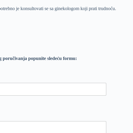
otrebno je konsultovati se sa ginekologom koji prati trudnoću.
g poručivanja popunite sledeću formu: