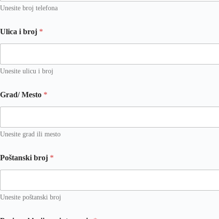
Unesite broj telefona
b
Ulica i broj
*
r
o
j
b
r
Unesite ulicu i broj
o
j
Grad/ Mesto
*
*
Unesite grad ili mesto
Poštanski broj
*
Unesite poštanski broj