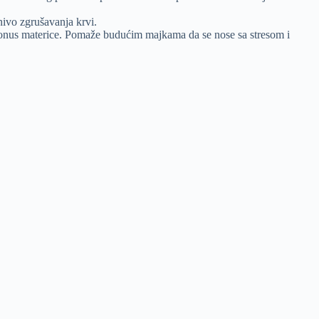
nivo zgrušavanja krvi.
 tonus materice. Pomaže budućim majkama da se nose sa stresom i