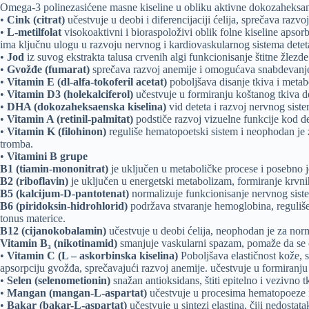
Omega-3 polinezasićene masne kiseline u obliku aktivne dokozaheksan
•
Cink (citrat)
učestvuje u deobi i diferencijaciji ćelija, sprečava raz
•
L-metilfolat
visokoaktivni i bioraspoloživi oblik folne kiseline apsor
ima ključnu ulogu u razvoju nervnog i kardiovaskularnog sistema detet
•
Jod
iz suvog ekstrakta talusa crvenih algi funkcionisanje štitne žlez
•
Gvožđe (fumarat)
sprečava razvoj anemije i omogućava snabdevanje 
•
Vitamin E (dl-alfa-tokoferil acetat)
poboljšava disanje tkiva i metab
•
Vitamin D3 (holekalciferol)
učestvuje u formiranju koštanog tkiva de
•
DHA (dokozaheksaenska kiselina)
vid deteta i razvoj nervnog sist
•
Vitamin A (retinil-palmitat)
podstiče razvoj vizuelne funkcije kod d
•
Vitamin K (filohinon)
reguliše hematopoetski sistem i neophodan je z
tromba.
•
Vitamini B grupe
B1 (tiamin-mononitrat)
je uključen u metaboličke procese i posebno je 
B2 (riboflavin)
je uključen u energetski metabolizam, formiranje krvnih
B5 (kalcijum-D-pantotenat)
normalizuje funkcionisanje nervnog siste
B6 (piridoksin-hidrohlorid)
podržava stvaranje hemoglobina, reguliš
tonus materice.
B12 (cijanokobalamin)
učestvuje u deobi ćelija, neophodan je za nor
Vitamin B₃ (nikotinamid)
smanjuje vaskularni spazam, pomaže da se os
•
Vitamin C (L – askorbinska kiselina)
Poboljšava elastičnost kože, s
apsorpciju gvožđa, sprečavajući razvoj anemije. učestvuje u formiranju 
•
Selen (selenometionin)
snažan antioksidans, štiti epitelno i vezivno
•
Mangan (mangan-L-aspartat)
učestvuje u procesima hematopoeze i 
•
Bakar (bakar-L-aspartat)
učestvuje u sintezi elastina, čiji nedost