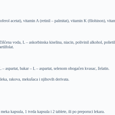
rol acetat), vitamin A (retinil – palmitat), vitamin K (filohinon), vita
išćena voda, L – askorbinska kiselina, niacin, polivinil alkohol, polieti
tilfolat.
L – aspartat, bakar – L – aspartat, selenom obogaćen kvasac, želatin.
mleka, rakova, mekušaca i njihovih derivata.
eka kapsula, 1 tvrda kapsula i 2 tablete, ili po preporuci lekara.