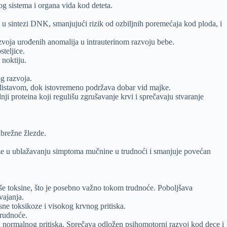
 sistema i organa vida kod deteta.
e u sintezi DNK, smanjujući rizik od ozbiljnih poremećaja kod ploda, i
azvoja urođenih anomalija u intrauterinom razvoju bebe.
teljice.
 noktiju.
g razvoja.
 blistavom, dok istovremeno podržava dobar vid majke.
i proteina koji regulišu zgrušavanje krvi i sprečavaju stvaranje
ubrežne žlezde.
že u ublažavanju simptoma mučnine u trudnoći i smanjuje povećan
liše toksine, što je posebno važno tokom trudnoće. Poboljšava
vajanja.
sne toksikoze i visokog krvnog pritiska.
trudnoće.
nja normalnog pritiska. Sprečava odložen psihomotorni razvoj kod dece i