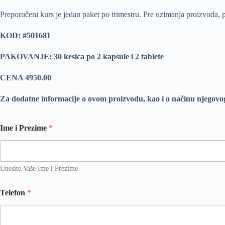
Preporučeni kurs je jedan paket po trimestru. Pre uzimanja proizvoda, p
KOD: #501681
PAKOVANJE: 30 kesica po 2 kapsule i 2 tablete
CENA 4950.00
Za dodatne informacije o ovom proizvodu, kao i o načinu njegovo
Ime i Prezime
*
Unesite Vaše Ime i Prezime
Telefon
*