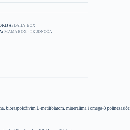
ORIJA:
DAILY BOX
A:
MAMA BOX - TRUDNOĆA
a, bioraspoloživim L-metilfolatom, mineralima i omega-3 polinezasiće