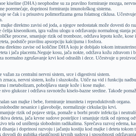
oe kiseline (DHA) neophodne su za pravilno formiranje mozga, nervnog
vojne poremećaje, doprinosi formiranju imunološkog sistema.
buje se čak i u prisustvu polimorfizama gena folatnog ciklusa. Učestvuj
a.
de majke direktno zavisi od joda, a njegov nedostatak može dovesti do r
ćelija kiseonikom, igra važnu ulogu u održavanju normalnog stanja pos
oličke procese, smanjuje rizik od tromboze, održava lepotu kože, kose i
teta, podstiče pravilnu apsorpciju kalcijuma i fosfora.
ema direktno zavise od količine DHA koju je dobijalo tokom intrauterino
eteta i jača placentu.Neguje kosu, jača nokte, održava kožu zdravom i
a normalno zgrušavanje krvi kod odraslih i dece. Učestvuje u proizvodnj
važan za centralni nervni sistem, srce i digestivni sistem.
 zrnaca, nervni sistem, kožu i sluzokožu. Utiče na vid i funkciju nadb
ma i metabolizam, poboljšava stanje kože i kose majke.
e nivo glukoze i održava ravnotežu kiselo-bazne sredine. Takođe poma
malan san majke i bebe, formiranje imuniteta i reproduktivnih organa.
lobodite nesanice i glavobolje, normalizuje cirkulaciju krvi.
manjuje rizik od pojave strija, pomaže u borbi protiv infekcija i neutra
tkiva deteta, jača krvne sudove posteljice i smanjuje rizik od njenog od
 tkivo tela od uništenja slobodnim radikalima. Sprečava razvoj edema, ka
disanja i doprinosi razvoju i jačanju kostiju kod majke i deteta tokom 
atak dovodi do gubitka elastičnosti krvnih sudova i sposobnosti održava