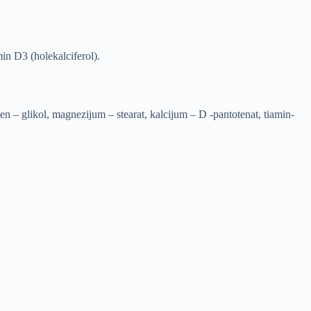
min D3 (holekalciferol).
len – glikol, magnezijum – stearat, kalcijum – D -pantotenat, tiamin-