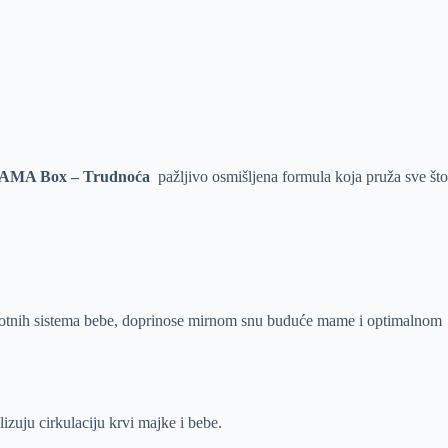
AMA Box – Trudnoća
pažljivo osmišljena formula koja pruža sve što
ivotnih sistema bebe, doprinose mirnom snu buduće mame i optimalnom
izuju cirkulaciju krvi majke i bebe.