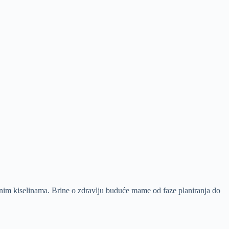
nim kiselinama. Brine o zdravlju buduće mame od faze planiranja do