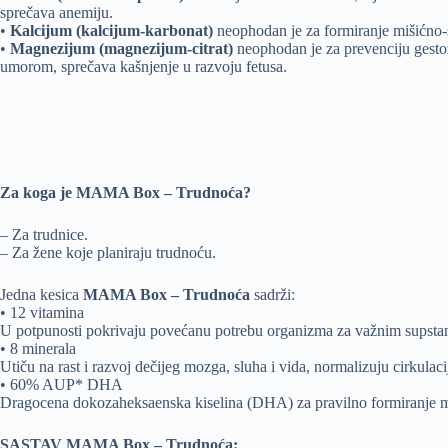
sprečava anemiju.
•
Kalcijum (kalcijum-karbonat)
neophodan je za formiranje mišićno-
•
Magnezijum (magnezijum-citrat)
neophodan je za prevenciju gestoz
umorom, sprečava kašnjenje u razvoju fetusa.
Za koga je MAMA Box – Trudnoća?
– Za trudnice.
– Za žene koje planiraju trudnoću.
Jedna kesica
MAMA Box – Trudnoća
sadrži:
• 12 vitamina
U potpunosti pokrivaju povećanu potrebu organizma za važnim supst
• 8 minerala
Utiču na rast i razvoj dečijeg mozga, sluha i vida, normalizuju cirkulac
• 60% AUP* DHA
Dragocena dokozaheksaenska kiselina (DHA) za pravilno formiranje mo
SASTAV MAMA Box – Trudnoća: