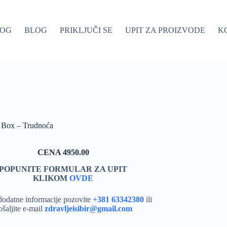
LOG
BLOG
PRIKLJUČI SE
UPIT ZA PROIZVODE
K
ox – Trudnoća
CENA 4950.00
POPUNITE FORMULAR ZA UPIT
KLIKOM
OVDE
dodatne informacije pozovite
+381 63342380
ili
ošaljite e-mail
zdravljeisibir@gmail.com