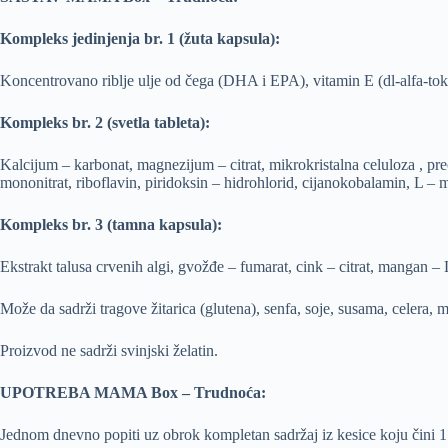
Kompleks jedinjenja br. 1 (žuta kapsula):
Koncentrovano riblje ulje od čega (DHA i EPA), vitamin E (dl-alfa-tokofe
Kompleks br. 2 (svetla tableta):
Kalcijum – karbonat, magnezijum – citrat, mikrokristalna celuloza , preč
mononitrat, riboflavin, piridoksin – hidrohlorid, cijanokobalamin, L – me
Kompleks br. 3 (tamna kapsula):
Ekstrakt talusa crvenih algi, gvožđe – fumarat, cink – citrat, mangan – 
Može da sadrži tragove žitarica (glutena), senfa, soje, susama, celera, 
Proizvod ne sadrži svinjski želatin.
UPOTREBA MAMA Box – Trudnoća:
Jednom dnevno popiti uz obrok kompletan sadržaj iz kesice koju čini 1 m