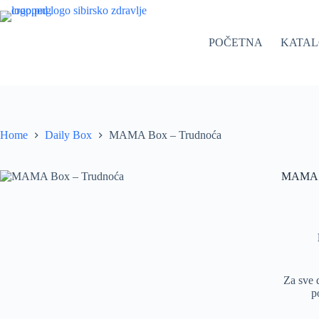
Skip
to
content
POČETNA
KATA
Home
Daily Box
MAMA Box – Trudnoća
MAMA B
Za sve 
p