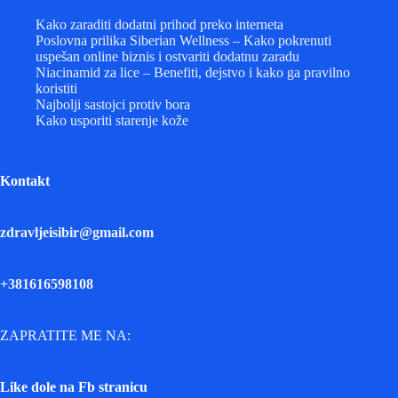
Kako zaraditi dodatni prihod preko interneta
Poslovna prilika Siberian Wellness – Kako pokrenuti
uspešan online biznis i ostvariti dodatnu zaradu
Niacinamid za lice – Benefiti, dejstvo i kako ga pravilno
koristiti
Najbolji sastojci protiv bora
Kako usporiti starenje kože
Kontakt
zdravljeisibir@gmail.com
+381616598108
ZAPRATITE ME NA:
Like dole na Fb stranicu