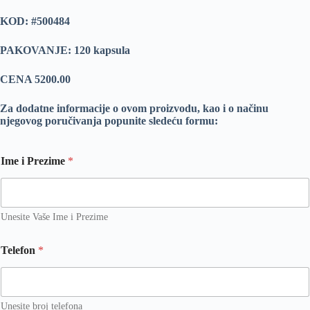
KOD:
#500484
PAKOVANJE: 120 kapsula
CENA 5200.00
Za dodatne informacije o ovom proizvodu, kao i o načinu
njegovog poručivanja popunite sledeću formu:
Ime i Prezime
*
Unesite Vaše Ime i Prezime
Telefon
*
Unesite broj telefona