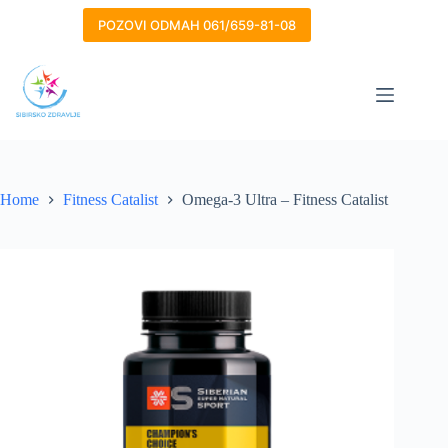
Skip
to
POZOVI ODMAH 061/659-81-08
content
Home
Fitness Catalist
Omega-3 Ultra – Fitness Catalist