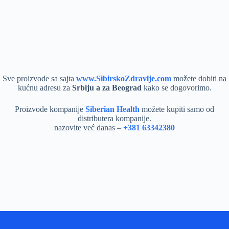
Sve proizvode sa sajta
www.SibirskoZdravlje.com
možete dobiti na
kućnu adresu za
Srbiju a za Beograd
kako se dogovorimo.
Proizvode kompanije
Siberian Health
možete kupiti samo od
distributera kompanije.
nazovite već danas –
+381 63342380