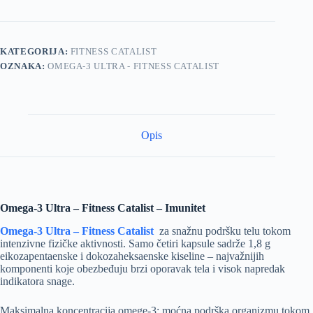
KATEGORIJA:
FITNESS CATALIST
OZNAKA:
OMEGA-3 ULTRA - FITNESS CATALIST
Opis
Omega-3 Ultra – Fitness Catalist – Imunitet
Omega-3 Ultra – Fitness Catalist
za snažnu podršku telu tokom
intenzivne fizičke aktivnosti. Samo četiri kapsule sadrže 1,8 g
eikozapentaenske i dokozaheksaenske kiseline – najvažnijih
komponenti koje obezbeđuju brzi oporavak tela i visok napredak
indikatora snage.
Maksimalna koncentracija omege-3: moćna podrška organizmu tokom