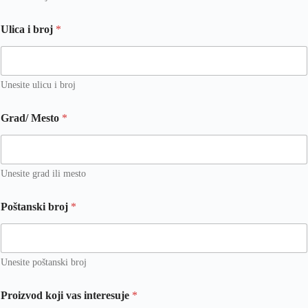
Ulica i broj
*
Unesite ulicu i broj
b
Grad/ Mesto
*
r
o
j
I
m
Unesite grad ili mesto
e
b
Poštanski broj
*
r
o
j
Unesite poštanski broj
Proizvod koji vas interesuje
*