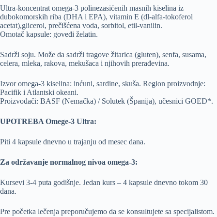
Ultra-koncentrat omega-3 polinezasićenih masnih kiselina iz
dubokomorskih riba (DHA i EPA), vitamin E (dl-alfa-tokoferol
acetat),glicerol, prečišćena voda, sorbitol, etil-vanilin.
Omotač kapsule: goveđi želatin.
Sadrži soju. Može da sadrži tragove žitarica (gluten), senfa, susama,
celera, mleka, rakova, mekušaca i njihovih prerađevina.
Izvor omega-3 kiselina: inćuni, sardine, skuša. Region proizvodnje:
Pacifik i Atlantski okeani.
Proizvođači: BASF (Nemačka) / Solutek (Španija), učesnici GOED*.
UPOTREBA Omege-3 Ultra:
Piti 4 kapsule dnevno u trajanju od mesec dana.
Za održavanje normalnog nivoa omega-3:
Kursevi 3-4 puta godišnje. Jedan kurs – 4 kapsule dnevno tokom 30
dana.
Pre početka lečenja preporučujemo da se konsultujete sa specijalistom.