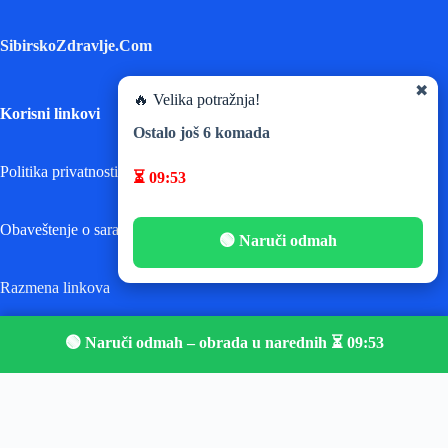
SibirskoZdravlje.Com
✖
🔥 Velika potražnja!
Korisni linkovi
Ostalo još
6
komada
Politika privatnosti
⏳
09:52
Obaveštenje o saradnji
🟢 Naruči odmah
Razmena linkova
🟢 Naruči odmah – obrada u narednih ⏳
09:52
Mapa Sajta
Copyright © 2026 - Dizajn ZiM Digital