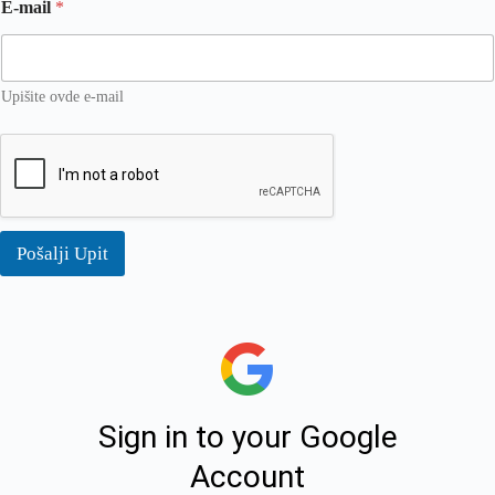
E-mail
*
Upišite ovde e-mail
Pošalji Upit