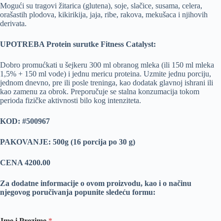
Mogući su tragovi žitarica (glutena), soje, slačice, susama, celera,
orašastih plodova, kikirikija, jaja, ribe, rakova, mekušaca i njihovih
derivata.
UPOTREBA Protein surutke Fitness Catalyst:
Dobro promućkati u šejkeru 300 ml obranog mleka (ili 150 ml mleka
1,5% + 150 ml vode) i jednu mericu proteina. Uzmite jednu porciju,
jednom dnevno, pre ili posle treninga, kao dodatak glavnoj ishrani ili
kao zamenu za obrok. Preporučuje se stalna konzumacija tokom
perioda fizičke aktivnosti bilo kog intenziteta.
KOD:
#500967
PAKOVANJE: 500g (16 porcija po 30 g)
CENA 4200.00
Za dodatne informacije o ovom proizvodu, kao i o načinu
njegovog poručivanja popunite sledeću formu:
Ime i Prezime
*