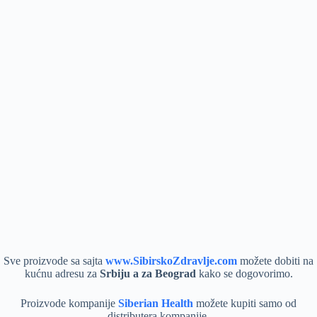
Sve proizvode sa sajta
www.SibirskoZdravlje.com
možete dobiti na
kućnu adresu za
Srbiju a za Beograd
kako se dogovorimo.
Proizvode kompanije
Siberian Health
možete kupiti samo od
distributera kompanije.