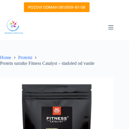
Skip
to
POZOVI ODMAH 061/659-81-08
content
Home
Proteini
Protein surutke Fitness Catalyst – sladoled od vanile