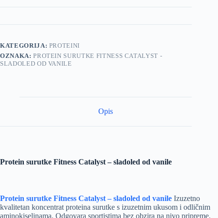
KATEGORIJA:
PROTEINI
OZNAKA:
PROTEIN SURUTKE FITNESS CATALYST -
SLADOLED OD VANILE
Opis
Protein surutke Fitness Catalyst – sladoled od vanile
Protein surutke Fitness Catalyst – sladoled od vanile
Izuzetno
kvalitetan koncentrat proteina surutke s izuzetnim ukusom i odličnim
aminokiselinama. Odgovara sportistima bez obzira na nivo pripreme.