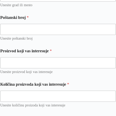
Unesite grad ili mesto
Poštanski broj
*
Unesite poštanski broj
Proizvod koji vas interesuje
*
Unesite proizvod koji vas interesuje
*
Količina proizvoda koji vas interesuje
*
v
a
s
k
o
Unesite količinu proizoda koji vas interesuje
j
i