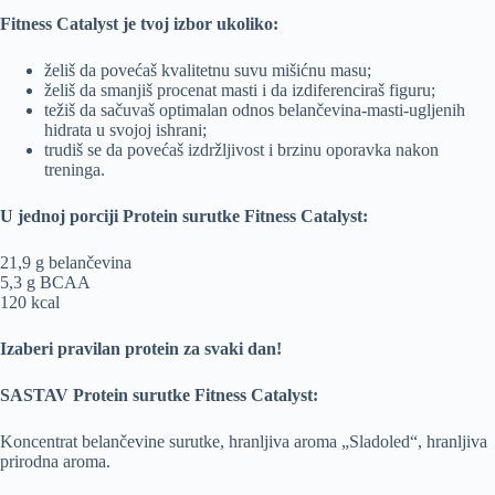
Fitness Catalyst je tvoj izbor ukoliko:
želiš da povećaš kvalitetnu suvu mišićnu masu;
želiš da smanjiš procenat masti i da izdiferenciraš figuru;
težiš da sačuvaš optimalan odnos belančevina-masti-ugljenih
hidrata u svojoj ishrani;
trudiš se da povećaš izdržljivost i brzinu oporavka nakon
treninga.
U jednoj porciji Protein surutke Fitness Catalyst:
21,9 g belančevina
5,3 g BCAA
120 kcal
Izaberi pravilan protein za svaki dan!
SASTAV Protein surutke Fitness Catalyst:
Koncentrat belančevine surutke, hranljiva aroma „Sladoled“, hranljiva
prirodna aroma.