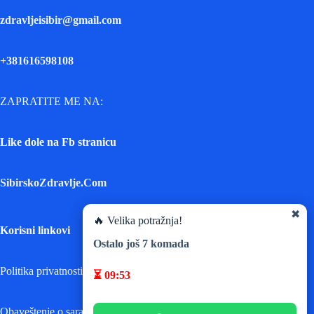
zdravljeisibir@gmail.com
+381616598108
ZAPRATITE ME NA:
Like dole na Fb stranicu
SibirskoZdravlje.Com
✖
🔥 Velika potražnja!
Korisni linkovi
Ostalo još
7
komada
Politika privatnosti
⏳
09:52
Obaveštenje o saradnji