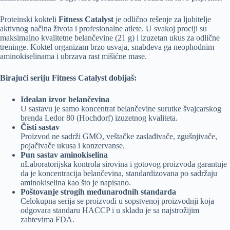
Proteinski kokteli
Fitness Catalyst
je odlično rešenje za ljubitelje
aktivnog načina života i profesionalne atlete. U svakoj prociji su
maksimalno kvalitetne belančevine (21 g) i izuzetan ukus za odlične
treninge. Koktel organizam brzo usvaja, snabdeva ga neophodnim
aminokiselinama i ubrzava rast mišićne mase.
Birajući seriju Fitness Catalyst dobijaš:
Idealan izvor belančevina
U sastavu je samo koncentrat belančevine surutke švajcarskog
brenda Ledor 80 (Hochdorf) izuzetnog kvaliteta.
Čisti sastav
Proizvod ne sadrži GMO, veštačke zaslađivače, zgušnjivače,
pojačivače ukusa i konzervanse.
Pun sastav aminokiselina
nLaboratorijska kontrola sirovina i gotovog proizvoda garantuje
da je koncentracija belančevina, standardizovana po sadržaju
aminokiselina kao što je napisano.
Poštovanje strogih međunarodnih standarda
Celokupna serija se proizvodi u sopstvenoj proizvodnji koja
odgovara standaru HACCP i u skladu je sa najstrožijim
zahtevima FDA.