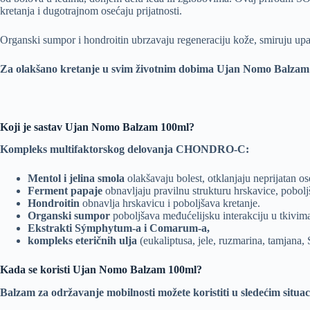
kretanja i dugotrajnom osećaju prijatnosti.
Organski sumpor i hondroitin ubrzavaju regeneraciju kože, smiruju upale
Za olakšano kretanje u svim životnim dobima Ujan Nomo Balzam 
Koji je sastav
Ujan Nomo Balzam 100ml?
Kompleks multifaktorskog delovanja CHONDRO-C:
Мentol i jelina smola
оlakšavaju bolest, otklanjaju neprijatan os
Ferment papaje
obnavljaju pravilnu strukturu hrskavice, poboljš
Hondroitin
obnavlja hrskavicu i poboljšava kretanje.
Оrganski sumpor
poboljšava međućelijsku interakciju u tkivim
Ekstrakti Sýmphytum-a i Comarum-a,
kompleks eteričnih ulja
(eukaliptusa, jele, ruzmarina, tamjana
Kada se koristi
Ujan Nomo Balzam 100ml?
Balzam za održavanje mobilnosti možete koristiti u sledećim situa