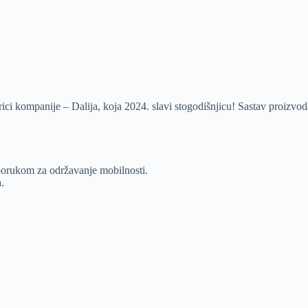
ici kompanije – Dalija, koja 2024. slavi stogodišnjicu! Sastav proizvod
sporukom za održavanje mobilnosti.
.