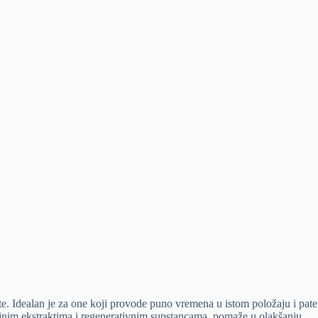
ste. Idealan je za one koji provode puno vremena u istom položaju i pate
nim ekstraktima i regenerativnim supstancama, pomaže u olakšanju