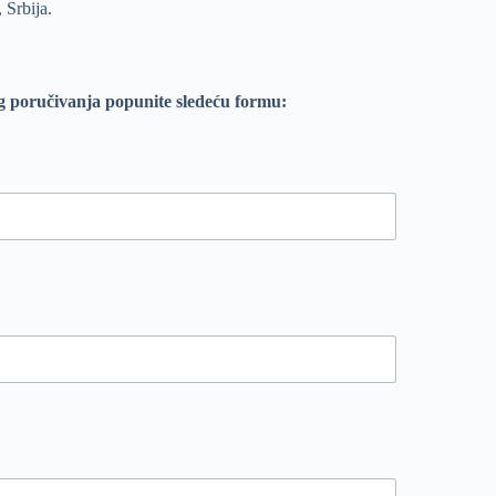
 Srbija.
g poručivanja popunite sledeću formu: