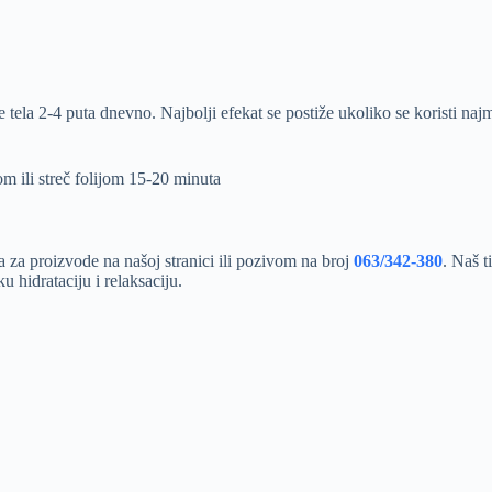
ela 2-4 puta dnevno. Najbolji efekat se postiže ukoliko se koristi najm
m ili streč folijom 15-20 minuta
za proizvode na našoj stranici ili pozivom na broj
063/342-380
. Naš t
u hidrataciju i relaksaciju.