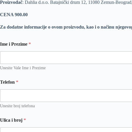
Proizvođač
: Dahlia d.o.o. Batajnički drum 12, 11080 Zemun-Beograd,
CENA 900.00
Za dodatne informacije o ovom proizvodu, kao i o načinu njegovo
Ime i Prezime
*
Unesite Vaše Ime i Prezime
Telefon
*
Unesite broj telefona
Ulica i broj
*