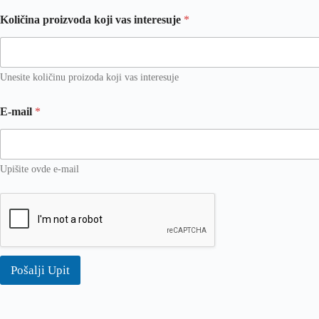
u
Količina proizvoda koji vas interesuje
*
j
e
b
r
Unesite količinu proizoda koji vas interesuje
o
j
E-mail
*
Upišite ovde e-mail
Pošalji Upit