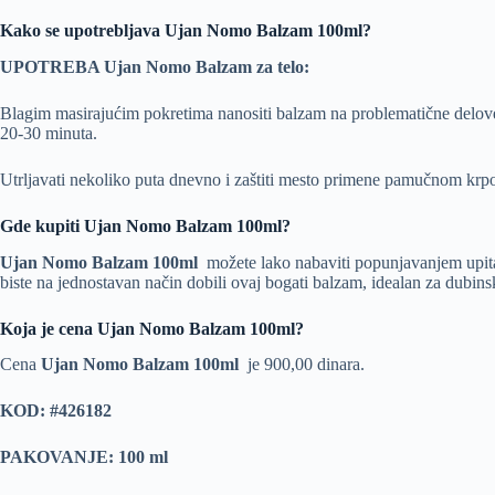
Kako se upotrebljava
Ujan Nomo Balzam 100ml?
UPOTREBA Ujan Nomo Balzam za telo:
Blagim masirajućim pokretima nanositi balzam na problematične delove t
20-30 minuta.
Utrljavati nekoliko puta dnevno i zaštiti mesto primene pamučnom krpo
Gde kupiti
Ujan Nomo Balzam 100ml
?
Ujan Nomo Balzam 100ml
možete lako nabaviti popunjavanjem upita 
biste na jednostavan način dobili ovaj bogati balzam, idealan za dubinsk
Koja je cena
Ujan Nomo Balzam 100ml
?
Cena
Ujan Nomo Balzam 100ml
je 900,00 dinara.
KOD: #426182
PAKOVANJE: 100 ml