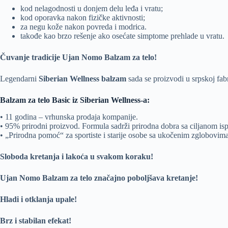
kod nelagodnosti u donjem delu leđa i vratu;
kod oporavka nakon fizičke aktivnosti;
za negu kože nakon povreda i modrica.
takođe kao brzo rešenje ako osećate simptome prehlade u vratu.
Čuvanje tradicije Ujan Nomo Balzam za telo!
Legendarni
Siberian Wellness balzam
sada se proizvodi u srpskoj fabr
Balzam za telo Basic iz Siberian Wellness-a:
• 11 godina – vrhunska prodaja kompanije.
• 95% prirodni proizvod. Formula sadrži prirodna dobra sa ciljanom i
• „Prirodna pomoć“ za sportiste i starije osobe sa ukočenim zglobovima
Sloboda kretanja i lakoća u svakom koraku!
Ujan Nomo Balzam
za telo značajno poboljšava kretanje!
Hladi i otklanja upale!
Brz i stabilan efekat!