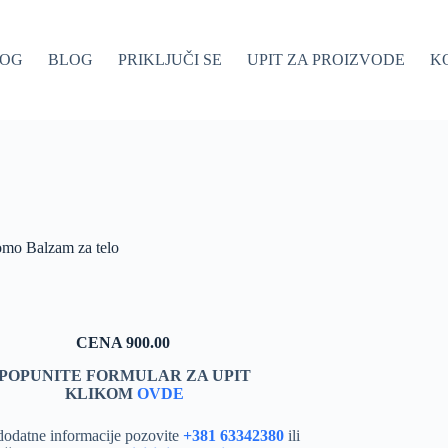
LOG
BLOG
PRIKLJUČI SE
UPIT ZA PROIZVODE
K
mo Balzam za telo
CENA 900.00
POPUNITE FORMULAR ZA UPIT
KLIKOM
OVDE
dodatne informacije pozovite
+381 63342380
ili