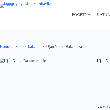
Skip
to
content
POČETNA
KATA
Home
Sibirski balzami
Ujan Nomo Balzam za telo
Ujan No
Za sve 