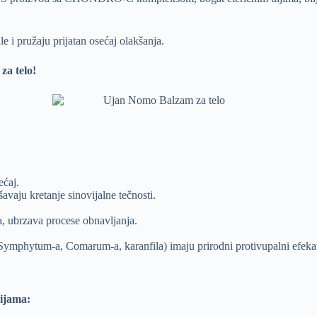
 i pružaju prijatan osećaj olakšanja.
za telo!
ećaj.
avaju kretanje sinovijalne tečnosti.
a, ubrzava procese obnavljanja.
, Symphytum-a, Comarum-a, karanfila) imaju prirodni protivupalni efekat
cijama: