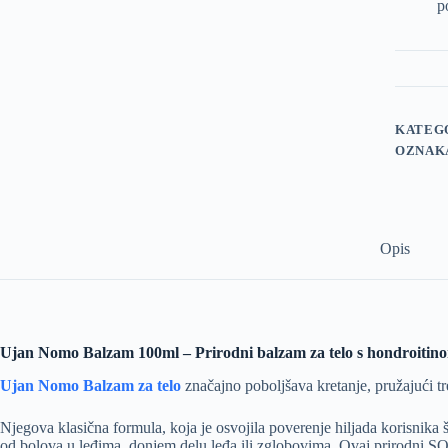
p
KATEG
OZNAK
Opis
Ujan Nomo Balzam 100ml
– Prirodni balzam za telo s hondroiti
Ujan Nomo Balzam za telo
značajno poboljšava kretanje, pružajući tr
Njegova klasična formula, koja je osvojila poverenje hiljada korisnika š
od bolova u leđima, donjem delu leđa ili zglobovima. Ovaj prirodni