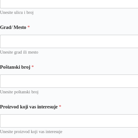
Unesite ulicu i broj
Grad/ Mesto
*
Unesite grad ili mesto
Poštanski broj
*
Unesite poštanski broj
i
Proizvod koji vas interesuje
*
n
t
e
r
e
Unesite proizvod koji vas interesuje
s