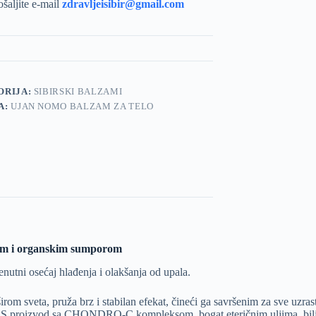
ošaljite e-mail
zdravljeisibir@gmail.com
ORIJA:
SIBIRSKI BALZAMI
A:
UJAN NOMO BALZAM ZA TELO
nom i organskim sumporom
enutni osećaj hlađenja i olakšanja od upala.
irom sveta, pruža brz i stabilan efekat, čineći ga savršenim za sve uzra
 SOS proizvod sa CHONDRO-C kompleksom, bogat eteričnim uljima, bilj