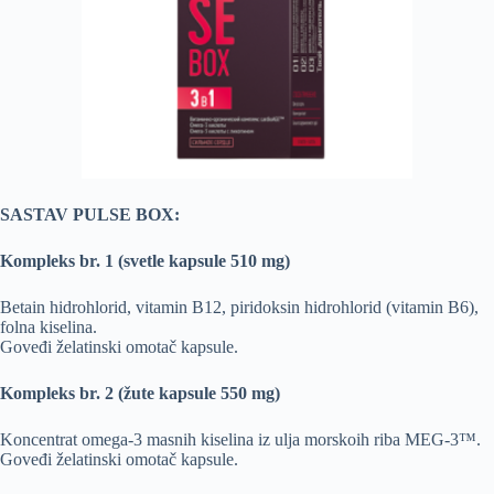
SASTAV PULSE BOX:
Kompleks br. 1 (svetle kapsule 510 mg)
Betain hidrohlorid, vitamin B12, piridoksin hidrohlorid (vitamin B6),
folna kiselina.
Goveđi želatinski omotač kapsule.
Kompleks br. 2 (žute kapsule 550 mg)
Koncentrat omega-3 masnih kiselina iz ulja morskoih riba MEG-3™.
Goveđi želatinski omotač kapsule.