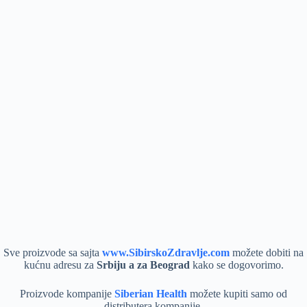
Sve proizvode sa sajta
www.SibirskoZdravlje.com
možete dobiti na
kućnu adresu za
Srbiju a za Beograd
kako se dogovorimo.
Proizvode kompanije
Siberian Health
možete kupiti samo od
distributera kompanije.