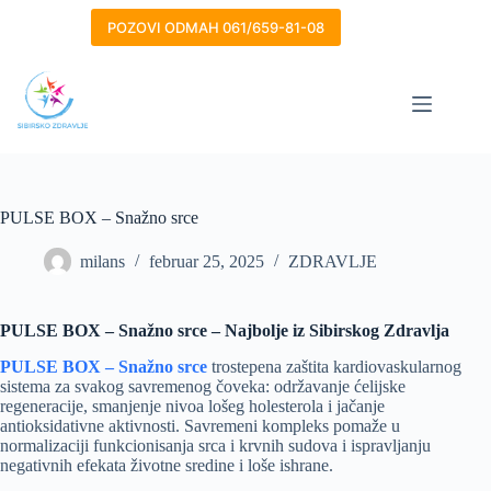
Skip
to
POZOVI ODMAH 061/659-81-08
content
PULSE BOX – Snažno srce
milans
februar 25, 2025
ZDRAVLJE
PULSE BOX – Snažno srce – Najbolje iz Sibirskog Zdravlja
PULSE BOX – Snažno srce
trostepena zaštita kardiovaskularnog
sistema za svakog savremenog čoveka: održavanje ćelijske
regeneracije, smanjenje nivoa lošeg holesterola i jačanje
antioksidativne aktivnosti. Savremeni kompleks pomaže u
normalizaciji funkcionisanja srca i krvnih sudova i ispravljanju
negativnih efekata životne sredine i loše ishrane.