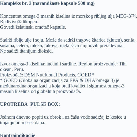
Kompleks br. 3 (narandžaste kapsule 500 mg)
Koncentrat omega-3 masnih kiselina iz morskog ribljeg ulja MEG-3™,
Redivivo® likopen.
Goveđi želatinski omotač kapsule.
Sadrži riblje ulje i soju. Može da sadrži tragove žitarica (gluten), senfa,
susama, celera, mleka, rakova, mekušaca i njihovih prerađevina.
Ne sadrži titanijum dioksid.
Izvor omega-3 kiselina: inćuni i sardine. Region proizvodnje: Tihi
okean, Peru.
Proizvođač: DSM Nutritional Products, GOED*
* GOED (Globalna organizacija za EPA & DHA omega-3) je
međunarodna organizacija koja prati kvalitet i sigurnost omega-3
masnih kiselina od globalnih proizvođača.
UPOTREBA PULSE BOX:
Jednom dnevno popiti uz obrok i uz čašu vode sadržaj iz kesice u
trajanju od mesec dana.
Kontraindikacije