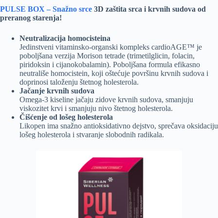
PULSE BOX – Snažno srce
3D zaštita srca i krvnih sudova od
preranog starenja!
Neutralizacija homocisteina
Jedinstveni vitaminsko-organski kompleks cardioAGE™ je
poboljšana verzija Morison tetrade (trimetilglicin, folacin,
piridoksin i cijanokobalamin). Poboljšana formula efikasno
neutrališe homocistein, koji oštećuje površinu krvnih sudova i
doprinosi taloženju štetnog holesterola.
Jačanje krvnih sudova
Omega-3 kiseline jačaju zidove krvnih sudova, smanjuju
viskozitet krvi i smanjuju nivo štetnog holesterola.
Čišćenje od lošeg holesterola
Likopen ima snažno antioksidativno dejstvo, sprečava oksidaciju
lošeg holesterola i stvaranje slobodnih radikala.