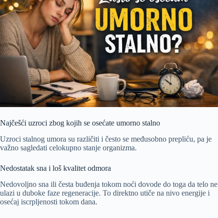
Najčešći uzroci zbog kojih se osećate umorno stalno
Uzroci stalnog umora su različiti i često se međusobno prepliću, pa je
važno sagledati celokupno stanje organizma.
Nedostatak sna i loš kvalitet odmora
Nedovoljno sna ili česta buđenja tokom noći dovode do toga da telo ne
ulazi u duboke faze regeneracije. To direktno utiče na nivo energije i
osećaj iscrpljenosti tokom dana.