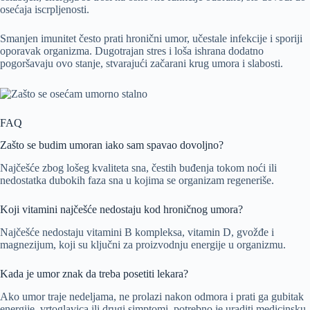
osećaja iscrpljenosti.
Smanjen imunitet često prati hronični umor, učestale infekcije i sporiji
oporavak organizma. Dugotrajan stres i loša ishrana dodatno
pogoršavaju ovo stanje, stvarajući začarani krug umora i slabosti.
FAQ
Zašto se budim umoran iako sam spavao dovoljno?
Najčešće zbog lošeg kvaliteta sna, čestih buđenja tokom noći ili
nedostatka dubokih faza sna u kojima se organizam regeneriše.
Koji vitamini najčešće nedostaju kod hroničnog umora?
Najčešće nedostaju vitamini B kompleksa, vitamin D, gvožđe i
magnezijum, koji su ključni za proizvodnju energije u organizmu.
Kada je umor znak da treba posetiti lekara?
Ako umor traje nedeljama, ne prolazi nakon odmora i prati ga gubitak
energije, vrtoglavica ili drugi simptomi, potrebno je uraditi medicinsku