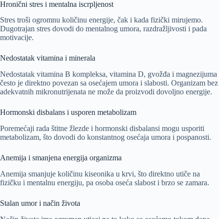
Hronični stres i mentalna iscrpljenost
Stres troši ogromnu količinu energije, čak i kada fizički mirujemo.
Dugotrajan stres dovodi do mentalnog umora, razdražljivosti i pada
motivacije.
Nedostatak vitamina i minerala
Nedostatak vitamina B kompleksa, vitamina D, gvožđa i magnezijuma
često je direktno povezan sa osećajem umora i slabosti. Organizam bez
adekvatnih mikronutrijenata ne može da proizvodi dovoljno energije.
Hormonski disbalans i usporen metabolizam
Poremećaji rada štitne žlezde i hormonski disbalansi mogu usporiti
metabolizam, što dovodi do konstantnog osećaja umora i pospanosti.
Anemija i smanjena energija organizma
Anemija smanjuje količinu kiseonika u krvi, što direktno utiče na
fizičku i mentalnu energiju, pa osoba oseća slabost i brzo se zamara.
Stalan umor i način života