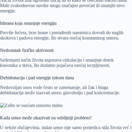
Način života ima ogroman uticaj na to kako se osećamo tokom dana.
Male svakodnevne navike mogu značajno povećati ili smanjiti nivo
energije.
Ishrana koja smanjuje energiju
Previše šećera, brze hrane i prerađenih namirnica dovodi do naglih
skokova i padova energije, što stvara osećaj konstantnog umora.
Nedostatak fizičke aktivnosti
Sedentarni način života usporava cirkulaciju i smanjuje dotok
kiseonika u tkiva, što dodatno pojačava osećaj iscrpljenosti.
Dehidratacija i pad energije tokom dana
Nedovoljan unos vode često se zanemaruje, ali čak i blaga
dehidratacija može izazvati umor, glavobolju i pad koncentracije.
Kada umor može ukazivati na ozbiljniji problem?
U nekim slučajevima, stalan umor nije samo posledica stila života već i