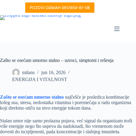
Skip
to
POZOVI ODMAH 061/659-81-08
content
Zašto se osećam umorno stalno – uzroci, simptomi i rešenja
milans
jun 16, 2026
ENERGIJA I VITALNOST
Zašto se osećam umorno stalno
najčešće je posledica kombinacije
lošeg sna, stresa, nedostatka vitamina i poremećaja u radu organizma
koji direktno utiču na nivo energije tokom dana.
Stalan umor nije samo prolazna pojava, već signal da organizam troši
više energije nego što uspeva da nadoknadi, što vremenom može
dovesti do iscrpljenosti, pada koncentracije i slabijeg imuniteta.