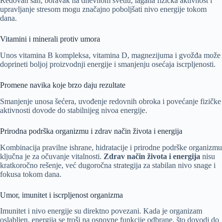
Redovan san, boravak na dnevnom svetlu, lagana fizička aktivnost i
upravljanje stresom mogu značajno poboljšati nivo energije tokom
dana.
Vitamini i minerali protiv umora
Unos vitamina B kompleksa, vitamina D, magnezijuma i gvožđa može
doprineti boljoj proizvodnji energije i smanjenju osećaja iscrpljenosti.
Promene navika koje brzo daju rezultate
Smanjenje unosa šećera, uvođenje redovnih obroka i povećanje fizičke
aktivnosti dovode do stabilnijeg nivoa energije.
Prirodna podrška organizmu i zdrav način života i energija
Kombinacija pravilne ishrane, hidratacije i prirodne podrške organizmu
ključna je za očuvanje vitalnosti.
Zdrav način života i energija
nisu
kratkoročno rešenje, već dugoročna strategija za stabilan nivo snage i
fokusa tokom dana.
Umor, imunitet i iscrpljenost organizma
Imunitet i nivo energije su direktno povezani. Kada je organizam
oslabljen, energija se troši na osnovne funkcije odbrane, što dovodi do