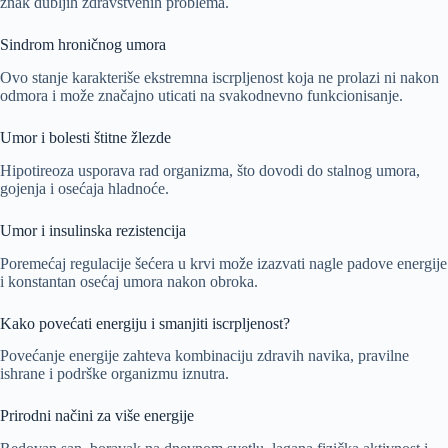
znak dubljih zdravstvenih problema.
Sindrom hroničnog umora
Ovo stanje karakteriše ekstremna iscrpljenost koja ne prolazi ni nakon
odmora i može značajno uticati na svakodnevno funkcionisanje.
Umor i bolesti štitne žlezde
Hipotireoza usporava rad organizma, što dovodi do stalnog umora,
gojenja i osećaja hladnoće.
Umor i insulinska rezistencija
Poremećaj regulacije šećera u krvi može izazvati nagle padove energije
i konstantan osećaj umora nakon obroka.
Kako povećati energiju i smanjiti iscrpljenost?
Povećanje energije zahteva kombinaciju zdravih navika, pravilne
ishrane i podrške organizmu iznutra.
Prirodni načini za više energije