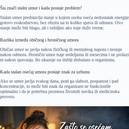
Šta znači stalni umor i kada postaje problem?
Stalan umor predstavlja stanje u kojem osoba oseća nedostatak energije
gotovo svakodnevno, bez obzira na to koliko spava ili odmara. Ovo
stanje može biti blago, ali i ozbiljno ako traje duže vreme.
Razlika između običnog i hroničnog umora
Običan umor se javlja nakon fizičkog ili mentalnog napora i nestaje
nakon odmora. Hronični umor traje nedeljama ili mesecima i ne prolazi
ni nakon spavanja, što ukazuje na dublji disbalans u organizmu.
Kada stalan osećaj umora postaje znak za uzbunu
Ako se umor javlja svakog dana, prati ga slabost, pospanost i pad
koncentracije, to može biti znak da organizam ne funkcioniše
optimalno i da je potrebna promena životnih navika ili medicinska
provera.