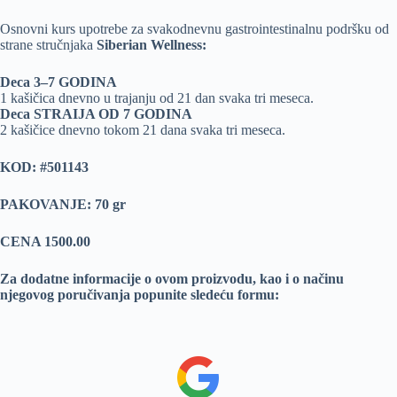
Osnovni kurs upotrebe za svakodnevnu gastrointestinalnu podršku od
strane stručnjaka
Siberian Wellness:
Deca 3–7 GODINA
1 kašičica dnevno u trajanju od 21 dan svaka tri meseca.
Deca STRAIJA OD 7 GODINA
2 kašičice dnevno tokom 21 dana svaka tri meseca.
KOD: #501143
PAKOVANJE: 70 gr
CENA 1500.00
Za dodatne informacije o ovom proizvodu, kao i o načinu
njegovog poručivanja popunite sledeću formu: