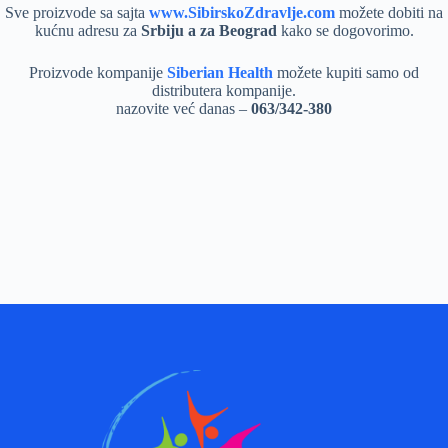
Sve proizvode sa sajta
www.SibirskoZdravlje.com
možete dobiti na
kućnu adresu za
Srbiju a za Beograd
kako se dogovorimo.
Proizvode kompanije
Siberian Health
možete kupiti samo od
distributera kompanije.
nazovite već danas –
063/342-380