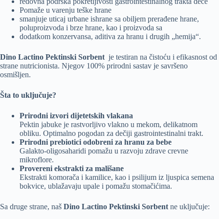
redovna podrška pokretljivosti gastrointestinalnog trakta dece
Pomaže u varenju teške hrane
smanjuje uticaj urbane ishrane sa obiljem prerađene hrane,
poluproizvoda i brze hrane, kao i proizvoda sa
dodatkom konzervansa, aditiva za hranu i drugih „hemija“.
Dino Lactino Pektinski Sorbent
je testiran na čistoću i efikasnost od
strane nutricionista. Njegov 100% prirodni sastav je savršeno
osmišljen.
Šta to uključuje?
Prirodni izvori dijetetskih vlakana
Pektin jabuke je rastvorljivo vlakno u mekom, delikatnom
obliku. Optimalno pogodan za dečiji gastrointestinalni trakt.
Prirodni prebiotici odobreni za hranu za bebe
Galakto-oligosaharidi pomažu u razvoju zdrave crevne
mikroflore.
Provereni ekstrakti za mališane
Ekstrakti komorača i kamilice, kao i psilijum iz ljuspica semena
bokvice, ublažavaju upale i pomažu stomačićima.
Sa druge strane, naš
Dino Lactino Pektinski Sorbent
ne uključuje: