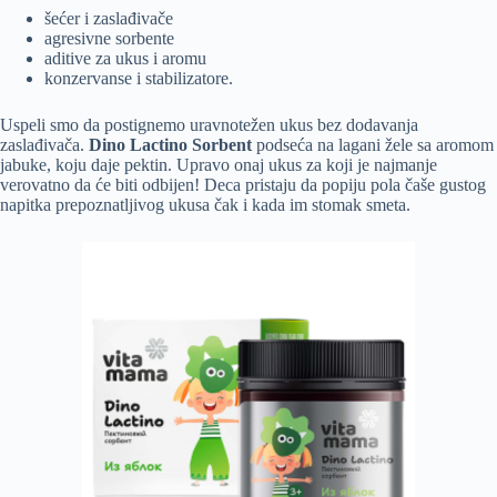
šećer i zaslađivače
agresivne sorbente
aditive za ukus i aromu
konzervanse i stabilizatore.
Uspeli smo da postignemo uravnotežen ukus bez dodavanja
zaslađivača.
Dino Lactino Sorbent
podseća na lagani žele sa aromom
jabuke, koju daje pektin. Upravo onaj ukus za koji je najmanje
verovatno da će biti odbijen! Deca pristaju da popiju pola čaše gustog
napitka prepoznatljivog ukusa čak i kada im stomak smeta.