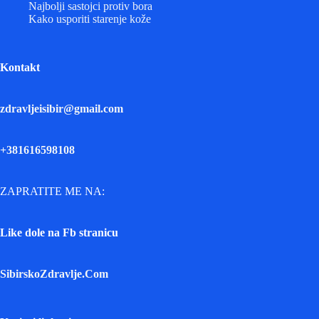
Najbolji sastojci protiv bora
Kako usporiti starenje kože
Kontakt
zdravljeisibir@gmail.com
+381616598108
ZAPRATITE ME NA:
Like dole na Fb stranicu
SibirskoZdravlje.Com