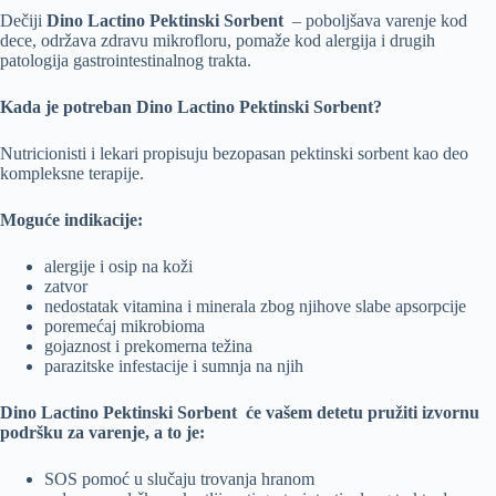
Dečiji
Dino Lactino Pektinski Sorbent
– poboljšava varenje kod
dece, održava zdravu mikrofloru, pomaže kod alergija i drugih
patologija gastrointestinalnog trakta.
Kada je potreban Dino Lactino Pektinski Sorbent?
Nutricionisti i lekari propisuju bezopasan pektinski sorbent kao deo
kompleksne terapije.
Moguće indikacije:
alergije i osip na koži
zatvor
nedostatak vitamina i minerala zbog njihove slabe apsorpcije
poremećaj mikrobioma
gojaznost i prekomerna težina
parazitske infestacije i sumnja na njih
Dino Lactino Pektinski Sorbent će vašem detetu pružiti izvornu
podršku za varenje, a to je:
SOS pomoć u slučaju trovanja hranom