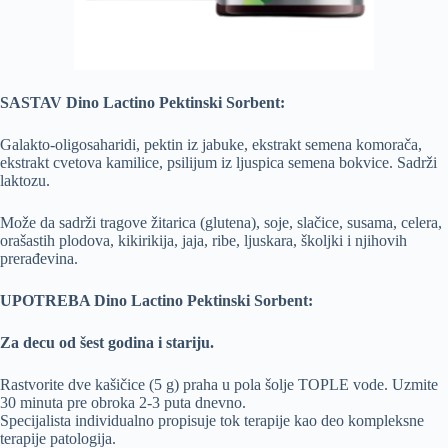
SASTAV Dino Lactino Pektinski Sorbent:
Galakto-oligosaharidi, pektin iz jabuke, ekstrakt semena komorača,
ekstrakt cvetova kamilice, psilijum iz ljuspica semena bokvice. Sadrži
laktozu.
Može da sadrži tragove žitarica (glutena), soje, slačice, susama, celera,
orašastih plodova, kikirikija, jaja, ribe, ljuskara, školjki i njihovih
prerađevina.
UPOTREBA Dino Lactino Pektinski Sorbent:
Za decu od šest godina i stariju.
Rastvorite dve kašičice (5 g) praha u pola šolje TOPLE vode. Uzmite
30 minuta pre obroka 2-3 puta dnevno.
Specijalista individualno propisuje tok terapije kao deo kompleksne
terapije patologija.