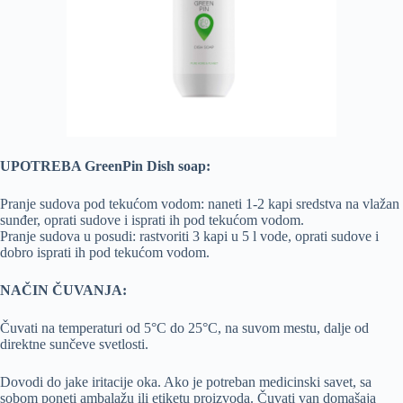
UPOTREBA GreenPin Dish soap:
Pranje sudova pod tekućom vodom: naneti 1-2 kapi sredstva na vlažan
sunđer, oprati sudove i isprati ih pod tekućom vodom.
Pranje sudova u posudi: rastvoriti 3 kapi u 5 l vode, oprati sudove i
dobro isprati ih pod tekućom vodom.
NAČIN ČUVANJA:
Čuvati na temperaturi od 5°C do 25°C, na suvom mestu, dalje od
direktne sunčeve svetlosti.
Dovodi do jake iritacije oka. Ako je potreban medicinski savet, sa
sobom poneti ambalažu ili etiketu proizvoda. Čuvati van domašaja