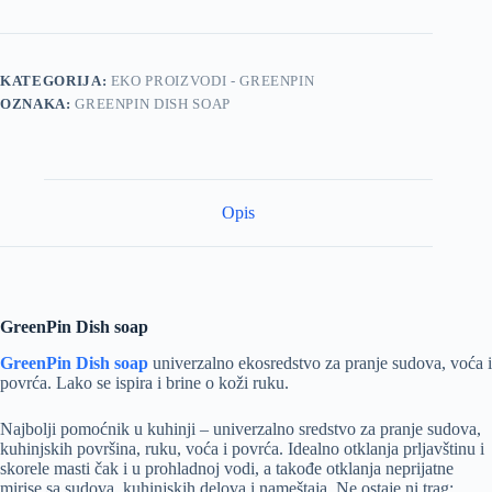
KATEGORIJA:
EKO PROIZVODI - GREENPIN
OZNAKA:
GREENPIN DISH SOAP
Opis
GreenPin Dish soap
GreenPin Dish soap
univerzalno ekosredstvo za pranje sudova, voća i
povrća. Lako se ispira i brine o koži ruku.
Najbolji pomoćnik u kuhinji – univerzalno sredstvo za pranje sudova,
kuhinjskih površina, ruku, voća i povrća. Idealno otklanja prljavštinu i
skorele masti čak i u prohladnoj vodi, a takođe otklanja neprijatne
mirise sa sudova, kuhinjskih delova i nameštaja. Ne ostaje ni trag: