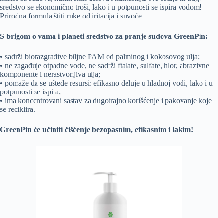
sredstvo se ekonomično troši, lako i u potpunosti se ispira vodom!
Prirodna formula štiti ruke od iritacija i suvoće.
S brigom o vama i planeti sredstvo za pranje sudova GreenPin:
• sadrži biorazgradive biljne PAM od palminog i kokosovog ulja;
• ne zagađuje otpadne vode, ne sadrži ftalate, sulfate, hlor, abrazivne
komponente i nerastvorljiva ulja;
• pomaže da se uštede resursi: efikasno deluje u hladnoj vodi, lako i u
potpunosti se ispira;
• ima koncentrovani sastav za dugotrajno korišćenje i pakovanje koje
se reciklira.
GreenPin će učiniti čišćenje bezopasnim, efikasnim i lakim!