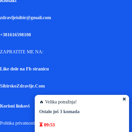
Kontakt
zdravljeisibir@gmail.com
+381616598108
ZAPRATITE ME NA:
Like dole na Fb stranicu
SibirskoZdravlje.Com
✖
🔥 Velika potražnja!
Korisni linkovi
Ostalo još
3
komada
Politika privatnosti
⏳
09:53