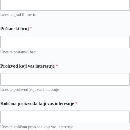
Unesite grad ili mesto
Poštanski broj
*
Unesite poštanski broj
Proizvod koji vas interesuje
*
Unesite proizvod koji vas interesuje
U
Količina proizvoda koji vas interesuje
*
l
i
c
a
T
Unesite količinu proizoda koji vas interesuje