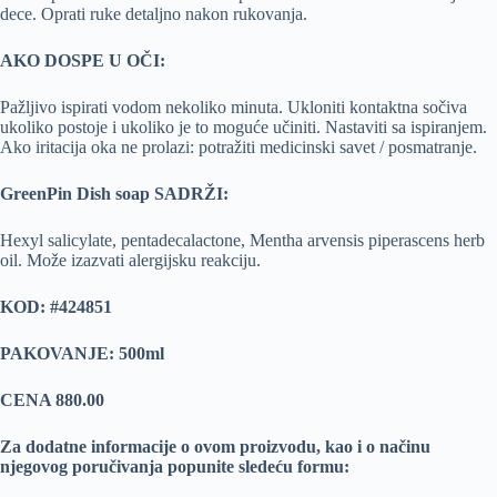
dece. Oprati ruke detaljno nakon rukovanja.
AKO DOSPE U OČI:
Pažljivo ispirati vodom nekoliko minuta. Ukloniti kontaktna sočiva
ukoliko postoje i ukoliko je to moguće učiniti. Nastaviti sa ispiranjem.
Ako iritacija oka ne prolazi: potražiti medicinski savet / posmatranje.
GreenPin Dish soap SADRŽI:
Hexyl salicylate, pentadecalactone, Mentha arvensis piperascens herb
oil. Može izazvati alergijsku reakciju.
KOD: #424851
PAKOVANJE: 500ml
CENA 880.00
Za dodatne informacije o ovom proizvodu, kao i o načinu
njegovog poručivanja popunite sledeću formu: