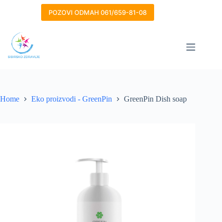
Skip
to
POZOVI ODMAH 061/659-81-08
content
Home
Eko proizvodi - GreenPin
GreenPin Dish soap