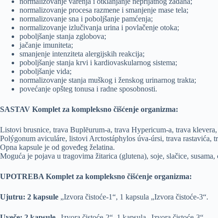
normalizovanje varenja i otklanjanje neprijatnog zadaha;
normalizovanje procesa razmene i smanjenje mase tela;
normalizovanje sna i poboljšanje pamćenja;
normalizovanje izlučivanja urina i povlačenje otoka;
poboljšanje stanja zglobova;
jačanje imuniteta;
smanjenje intenziteta alergijskih reakcija;
poboljšanje stanja krvi i kardiovaskularnog sistema;
poboljšanje vida;
normalizovanje stanja muškog i ženskog urinarnog trakta;
povećanje opšteg tonusa i radne sposobnosti.
SASTAV Komplet za kompleksno čišćenje organizma:
Listovi brusnice, trava Buplēurum-a, trava Hypericum-a, trava klevera, 
Polýgonum aviculáre, listovi Arctostáphylos úva-úrsi, trava rastavića, t
Opna kapsule je od goveđeg želatina.
Moguća je pojava u tragovima žitarica (glutena), soje, slačice, susama,
UPOTREBA Komplet za kompleksno čišćenje organizma:
Ujutru: 2 kapsule
„Izvora čistoće-1“, 1 kapsula „Izvora čistoće-3“.
Uveče: 2 kapsule
„Izvora čistoće-2“, 1 kapsula „Izvora čistoće-3“.