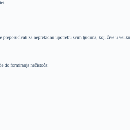
Set
e preporučivati za neprekidnu upotrebu svim ljudima, koji žive u velik
de do formiranja nečistoća: