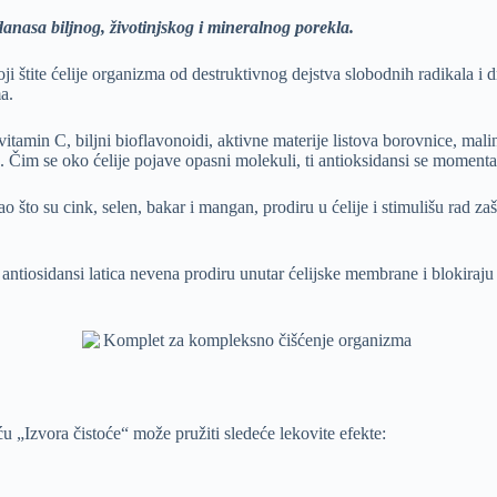
danasa biljnog, životinjskog i mineralnog porekla.
ji štite ćelije organizma od destruktivnog dejstva slobodnih radikala i 
a.
e vitamin C, biljni bioflavonoidi, aktivne materije listova borovnice, mal
. Čim se oko ćelije pojave opasni molekuli, ti antioksidansi se momental
ao što su cink, selen, bakar i mangan, prodiru u ćelije i stimulišu rad za
ljni antiosidansi latica nevena prodiru unutar ćelijske membrane i blokir
u „Izvora čistoće“ može pružiti sledeće lekovite efekte: