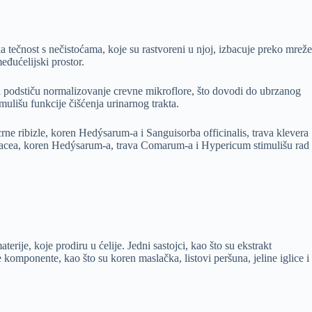
tečnost s nečistoćama, koje su rastvoreni u njoj, izbacuje preko mreže
međućelijski prostor.
 i podstiču normalizovanje crevne mikroflore, što dovodi do ubrzanog
imulišu funkcije čišćenja urinarnog trakta.
ne ribizle, koren Hedýsarum-a i Sanguisorba officinalis, trava klevera
inacea, koren Hedýsarum-a, trava Comarum-a i Hypericum stimulišu rad
erije, koje prodiru u ćelije. Jedni sastojci, kao što su ekstrakt
e komponente, kao što su koren maslačka, listovi peršuna, jeline iglice i