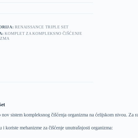
ORIJA:
RENAISSANCE TRIPLE SET
A:
KOMPLET ZA KOMPLEKSNO ČIŠĆENJE
IZMA
Set
lno nov sistem kompleksnog čišćenja organizma na ćelijskom nivou. Za 
u i koriste mehanizme za čišćenje unutrašnjosti organizma: