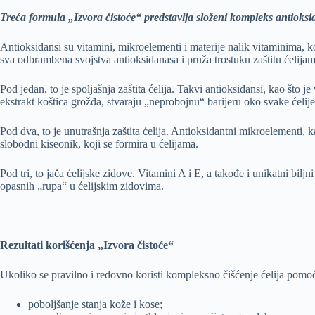
Treća formula „Izvora čistoće“ predstavlja složeni kompleks antioksi
Antioksidansi su vitamini, mikroelementi i materije nalik vitaminima, ko
sva odbrambena svojstva antioksidanasa i pruža trostuku zaštitu ćelijam
Pod jedan, to je spoljašnja zaštita ćelija. Takvi antioksidansi, kao što j
ekstrakt koštica grožđa, stvaraju „neprobojnu“ barijeru oko svake ćelije
Pod dva, to je unutrašnja zaštita ćelija. Antioksidantni mikroelementi, k
slobodni kiseonik, koji se formira u ćelijama.
Pod tri, to jača ćelijske zidove. Vitamini A i E, a takođe i unikatni bi
opasnih „rupa“ u ćelijskim zidovima.
Rezultati korišćenja „Izvora čistoće“
Ukoliko se pravilno i redovno koristi kompleksno čišćenje ćelija pomoć
poboljšanje stanja kože i kose;