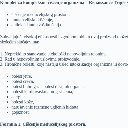
Komplet za kompleksno čišćenje organizma – Renaissance Triple 
čišćenje međućelijskog prostora;
unutarćelijsko čišćenje;
antioksidantnu zaštitu ćelija.
Zahvaljujući visokoj efikasnosti i zgodnom obliku ovaj proizvod možet
sledećim slučajevima:
1. Neprekidno stanovanje u ekološki nepovoljnim rejonima.
2. Rad u nepovoljnim uslovima proizvodnje.
3. Hronične bolesti, koje nastaju usled intoksikacije organizma ili dovo
bolest jetre,
bolest creva,
bolest bubrega, – bolest disajnih organa,
bolesti kardiovaskularnog sistema,
alergije,
bolesti kože,
narušavanje razmene ugljenih hidrata,
gojaznost.
Formula 1. Čišćenje međućelijskog prostora.