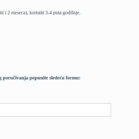
i i 2 meseca), koristiti 3-4 puta godišnje.
g poručivanja popunite sledeću formu: