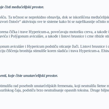
e čisti međućelijski prostor.
. Ta tečnost se neprekidno obnavlja, dok se iskorišćena međućelijska 
Izvori čistoće“ aktiviraju sve te sisteme kako bi se najefikasnije očistio 
korena čička i trave Hypericum-a, povećavaju motoriku creva, a takođe
vića i Polýgonum aviculáre, a takođe i listovi brusnice i crne ribizle st
num aviculáre i Hypericum podstiču oticanje žuči. Listovi brusnice i cr
ciju čišćenja bronhija stimuliše koren sladića i trava Hypericum-a. Eh
i, koje čiste unutarćelijski prostor.
timulišu rad posebnih unutarćelijskih fermenata, koji neutrališu štetne mat
 kurilskog čaja, podstiču brzo neutralisanje opasnih toksina. Druge biljn