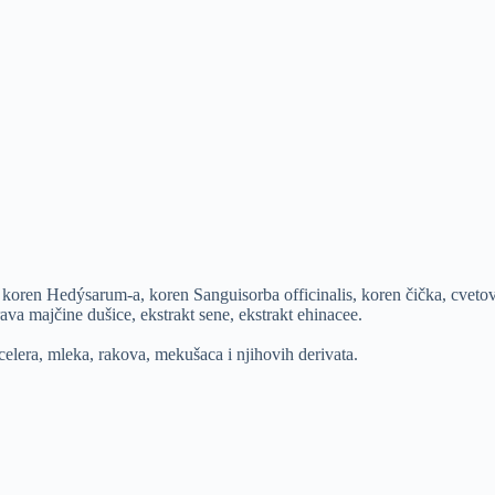
koren Hedýsarum-a, koren Sanguisorba officinalis, koren čička, cvetovi 
rava majčine dušice, ekstrakt sene, ekstrakt ehinacee.
 celera, mleka, rakova, mekušaca i njihovih derivata.