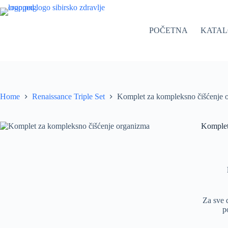
Skip
to
content
POČETNA
KATA
Home
Renaissance Triple Set
Komplet za kompleksno čišćenje 
Komplet
Za sve 
p