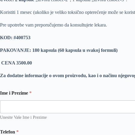
Koristiti 1 mesec (ukoliko je veliko toksično opterećenje može se koristit
Pre upotrebe vam preporučujemo da konsultujete lekara.
KOD: #400753
PAKOVANJE: 180 kapsula (60 kapsula u svakoj formuli)
CENA 3500.00
Za dodatne informacije o ovom proizvodu, kao i o načinu njegovo
Ime i Prezime
*
Unesite Vaše Ime i Prezime
Telefon
*