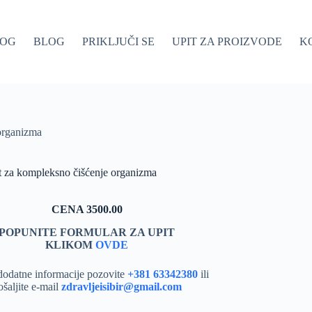
LOG
BLOG
PRIKLJUČI SE
UPIT ZA PROIZVODE
K
organizma
 za kompleksno čišćenje organizma
CENA 3500.00
POPUNITE FORMULAR ZA UPIT
KLIKOM
OVDE
dodatne informacije pozovite
+381 63342380
ili
ošaljite e-mail
zdravljeisibir@gmail.com