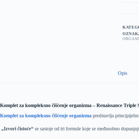
KATEG
OZNAK
ORGAN
Opis
Komplet za kompleksno čišćenje organizma – Renaissance Triple 
Komplet za kompleksno čišćenje organizma
predstavlja principije
„Izvori čistoće“
se sastoje od tri formule koje se međusobno dopunjuj