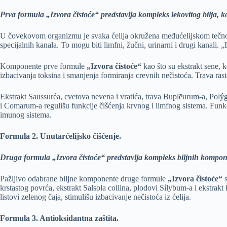
Prva formula „Izvora čistoće“ predstavlja kompleks lekovitog bilja, koj
U čovekovom organizmu je svaka ćelija okružena međućelijskom tečnošću
specijalnih kanala. To mogu biti limfni, žučni, urinarni i drugi kanali. „
Komponente prve formule
„Izvora čistoće“
kao što su ekstrakt sene, 
izbacivanja toksina i smanjenja formiranja crevnih nečistoća. Trava rasta
Ekstrakt Saussuréa, cvetova nevena i vratića, trava Buplēurum-a, Polýgo
i Comarum-a regulišu funkcije čišćenja krvnog i limfnog sistema. Funk
imunog sistema.
Formula 2. Unutarćelijsko čišćenje.
Druga formula „Izvora čistoće“ predstavlja kompleks biljnih komponent
Pažljivo odabrane biljne komponente druge formule
„Izvora čistoće“
s
krstastog povrća, ekstrakt Salsola collina, plodovi Sílybum-a i ekstrakt
listovi zelenog čaja, stimulišu izbacivanje nečistoća iz ćelija.
Formula 3. Antioksidantna zaštita.