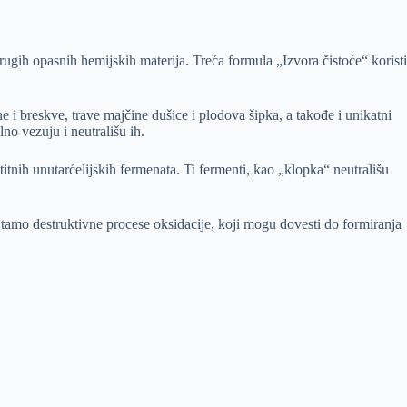
drugih opasnih hemijskih materija. Treća formula „Izvora čistoće“ koristi
ine i breskve, trave majčine dušice i plodova šipka, a takođe i unikatni
no vezuju i neutrališu ih.
štitnih unutarćelijskih fermenata. Ti fermenti, kao „klopka“ neutrališu
aju tamo destruktivne procese oksidacije, koji mogu dovesti do formiranja