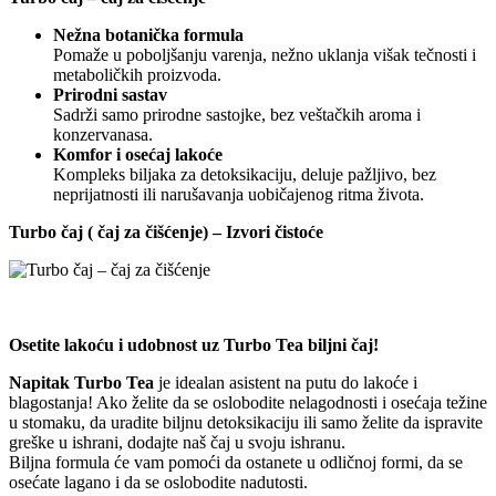
Nežna botanička formula
Pomaže u poboljšanju varenja, nežno uklanja višak tečnosti i
metaboličkih proizvoda.
Prirodni sastav
Sadrži samo prirodne sastojke, bez veštačkih aroma i
konzervanasa.
Komfor i osećaj lakoće
Kompleks biljaka za detoksikaciju, deluje pažljivo, bez
neprijatnosti ili narušavanja uobičajenog ritma života.
Turbo čaj ( čaj za čišćenje) – Izvori čistoće
Osetite lakoću i udobnost uz Turbo Tea biljni čaj!
Napitak Turbo Tea
je idealan asistent na putu do lakoće i
blagostanja! Ako želite da se oslobodite nelagodnosti i osećaja težine
u stomaku, da uradite biljnu detoksikaciju ili samo želite da ispravite
greške u ishrani, dodajte naš čaj u svoju ishranu.
Biljna formula će vam pomoći da ostanete u odličnoj formi, da se
osećate lagano i da se oslobodite nadutosti.