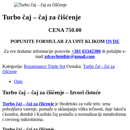
Turbo čaj – čaj za čišćenje
CENA 750.00
POPUNITE FORMULAR ZA UPIT KLIKOM
OVDE
Za sve dodatne informacije pozovite
+381 63342380
ili pošaljite e-
mail
zdravljeisibir@gmail.com
Kategorija:
Renaissance Triple Set
Oznaka:
Turbo čaj - čaj za
čišćenje
Opis
Turbo čaj – čaj za čišćenje – Izvori čistoće
Turbo čaj – čaj za čišćenje
je fitodetoks za vaše telo: sena
poboljšava varenje, pomaže u uklanjanju viška tečnosti, daje lakoću
i komfor, đumbir i Kurilski čaj pomažu u normalizaciji metabolizma
i crevnog mikrobioma.
Turbo čaj – čaj za čišćenje