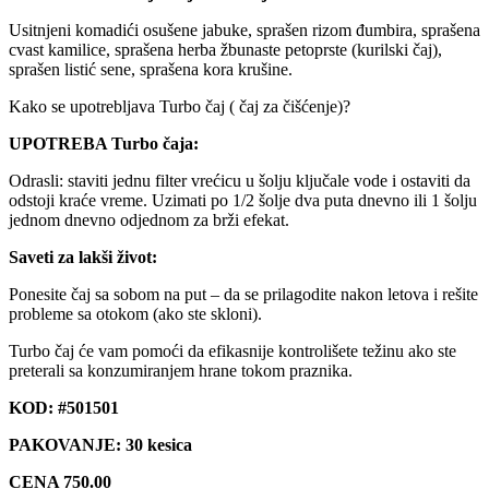
Usitnjeni komadići osušene jabuke, sprašen rizom đumbira, sprašena
cvast kamilice, sprašena herba žbunaste petoprste (kurilski čaj),
sprašen listić sene, sprašena kora krušine.
Kako se upotrebljava Turbo čaj ( čaj za čišćenje)?
UPOTREBA Turbo čaja:
Odrasli: staviti jednu filter vrećicu u šolju ključale vode i ostaviti da
odstoji kraće vreme. Uzimati po 1/2 šolje dva puta dnevno ili 1 šolju
jednom dnevno odjednom za brži efekat.
Saveti za lakši život:
Ponesite čaj sa sobom na put – da se prilagodite nakon letova i rešite
probleme sa otokom (ako ste skloni).
Turbo čaj će vam pomoći da efikasnije kontrolišete težinu ako ste
preterali sa konzumiranjem hrane tokom praznika.
KOD: #501501
PAKOVANJE: 30 kesica
CENA 750.00