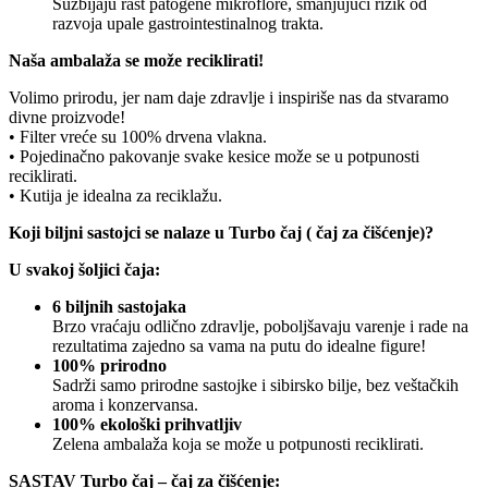
Suzbijaju rast patogene mikroflore, smanjujući rizik od
razvoja upale gastrointestinalnog trakta.
Naša ambalaža se može reciklirati!
Volimo prirodu, jer nam daje zdravlje i inspiriše nas da stvaramo
divne proizvode!
• Filter vreće su 100% drvena vlakna.
• Pojedinačno pakovanje svake kesice može se u potpunosti
reciklirati.
• Kutija je idealna za reciklažu.
Koji biljni sastojci se nalaze u Turbo čaj ( čaj za čišćenje)?
U svakoj šoljici čaja:
6 biljnih sastojaka
Brzo vraćaju odlično zdravlje, poboljšavaju varenje i rade na
rezultatima zajedno sa vama na putu do idealne figure!
100% prirodno
Sadrži samo prirodne sastojke i sibirsko bilje, bez veštačkih
aroma i konzervansa.
100% ekološki prihvatljiv
Zelena ambalaža koja se može u potpunosti reciklirati.
SASTAV Turbo čaj – čaj za čišćenje: