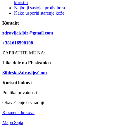
koristiti
Najbolji sastojci protiv bora
Kako usporiti starenje kože
Kontakt
zdravljeisibir@gmail.com
+381616598108
ZAPRATITE ME NA:
Like dole na Fb stranicu
SibirskoZdravlje.Com
Korisni linkovi
Politika privatnosti
Obaveštenje o saradnji
Razmena linkova
Mapa Sajta