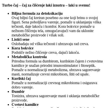
Turbo čaj – čaj za čišćenje laki iznutra – laki u svemu!
Biljna formula za detoksikaciju
Ovaj biljni čaj kreiran posebno za one koji brinu o svojoj
figuri. Sena poboljšava varenje, pomaže u uklanjanju viška
tečnosti, daje lakoću i komfor. Kora bokvice pomaže u
nežnom čišćenju tela, omogućavajući vam da uklonite
metaboličke proizvode i višak soli.
Listići sene
Oslobađaju od viška tečnosti i ubrzavaju rad creva.
Kora bokvice
Podstiče nežno čišćenje creva, dajući lakoću.
Metabolička kontrola
Prirodna formula sa đumbirom, kurilskim čajem i cvetovima
kamilice je snažan prirodni imunostimulator i fitoseptik.
Pomaže u normalizaciji metabolizma, ubrzava sagorevanje
masti, normalizuje crevni mikrobiom, štiti od upale.
Kurilski čaj
Pomaže u normalizaciji crevnog mikrobioma i osigurava
dobro varenje.
Đumbir
Tonizira, ubrzava sagorevanje masti i uklanja metaboličke
proizvode.
Cvetovi kamilice