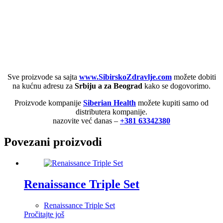
Sve proizvode sa sajta
www.SibirskoZdravlje.com
možete dobiti
na kućnu adresu za
Srbiju a za Beograd
kako se dogovorimo.
Proizvode kompanije
Siberian Health
možete kupiti samo od
distributera kompanije.
nazovite već danas –
+381 63342380
Povezani proizvodi
Renaissance Triple Set
Renaissance Triple Set
Pročitajte još