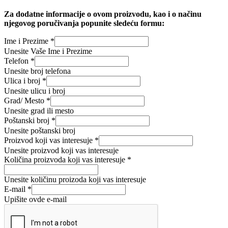
Za dodatne informacije o ovom proizvodu, kao i o načinu
njegovog poručivanja popunite sledeću formu:
Prezime
Ime i Prezime
*
broj
Unesite Vaše Ime i Prezime
Ime
Telefon
*
Unesite broj telefona
Ulica i broj
*
Unesite ulicu i broj
Grad/ Mesto
*
Unesite grad ili mesto
Poštanski broj
*
Unesite poštanski broj
Proizvod koji vas interesuje
*
Unesite proizvod koji vas interesuje
Količina proizvoda koji vas interesuje
*
Unesite količinu proizoda koji vas interesuje
E-mail
*
Upišite ovde e-mail