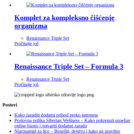
Komplet za kompleksno čišćenje
organizma
Renaissance Triple Set
Pročitajte još
Renaissance Triple Set – Formula 3
Renaissance Triple Set
Pročitajte još
Postovi
Kako zaraditi dodatni prihod preko interneta
Poslovna prilika Siberian Wellness – Kako pokrenuti uspešan
online biznis i ostvariti dodatnu zaradu
Niacinamid za lice – Benefiti, dejstvo i kako ga pravilno