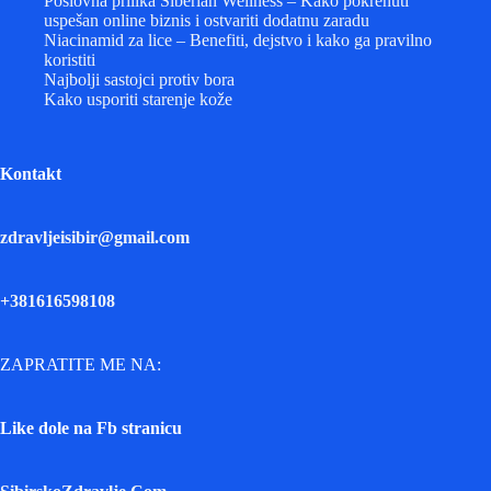
Poslovna prilika Siberian Wellness – Kako pokrenuti
uspešan online biznis i ostvariti dodatnu zaradu
Niacinamid za lice – Benefiti, dejstvo i kako ga pravilno
koristiti
Najbolji sastojci protiv bora
Kako usporiti starenje kože
Kontakt
zdravljeisibir@gmail.com
+381616598108
ZAPRATITE ME NA:
Like dole na Fb stranicu