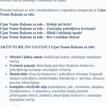
trenutni osećaj hlađenja i olakšanja od upala.
Prirodni balzam za telo s hondroitinom i organskim sumporom je
Ujan
Nomo Balzam za telo.
Ujan Nomo Balzam za telo – Deluje još brže!
Ujan Nomo Balzam za telo – Značajno poboljšava kretanje!
Ujan Nomo Balzam za telo – Hladi i otklanja upale!
Ujan Nomo Balzam za telo – Brz i stabilan efekat!
AKTIVNI BILJNI SASTOJCI Ujan Nomo Balzam za telo:
Мentol i jelina smola
оlakšavaju bolest, otklanjaju neprijatan
osećaj.
Ferment papaje
obnavljaju pravilnu strukturu hrskavice,
poboljšavaju kretanje sinovijalne tečnosti.
Hondroitin
obnavlja hrskavicu i poboljšava kretanje.Оrganski
sumpor poboljšava međućelijsku interakciju u tkivima, ubrzava
procese obnavljanja.
kompleks eteričnih ulja
(eukaliptusa, jele, ruzmarina, tamjana,
Symphytum-a, Comarum-a, karanfila) imaju prirodni
protivupalni efekat, podstiču obnavljanje hrskavice i smanjuju
neprijatan osećaj.