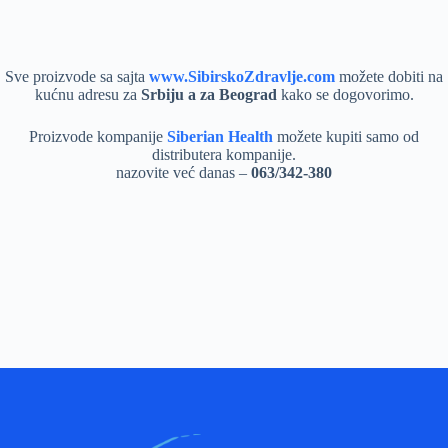
Sve proizvode sa sajta
www.SibirskoZdravlje.com
možete dobiti na
kućnu adresu za
Srbiju a za Beograd
kako se dogovorimo.
Proizvode kompanije
Siberian Health
možete kupiti samo od
distributera kompanije.
nazovite već danas –
063/342-380