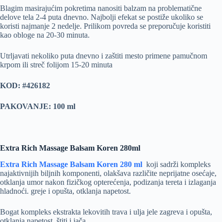
Blagim masirajućim pokretima nanositi balzam na problematične
delove tela 2-4 puta dnevno. Najbolji efekat se postiže ukoliko se
koristi najmanje 2 nedelje. Prilikom povreda se preporučuje koristiti
kao obloge na 20-30 minuta.
Utrljavati nekoliko puta dnevno i zaštiti mesto primene pamučnom
krpom ili streč folijom 15-20 minuta
KOD: #426182
PAKOVANJE: 100 ml
Extra Rich Massage Balsam Koren 280ml
Extra Rich Massage Balsam Koren 280 ml
koji sadrži kompleks
najaktivnijih biljnih komponenti, olakšava različite neprijatne osećaje,
otklanja umor nakon fizičkog opterećenja, podizanja tereta i izlaganja
hladnoći. greje i opušta, otklanja napetost.
Bogat kompleks ekstrakta lekovitih trava i ulja jele zagreva i opušta,
otklanja napetost, štiti i jača.