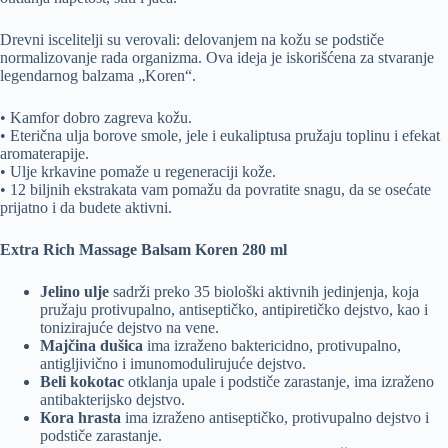
Drevni iscelitelji su verovali: delovanjem na kožu se podstiče
normalizovanje rada organizma. Ova ideja je iskorišćena za stvaranje
legendarnog balzama „Koren“.
• Kamfor dobro zagreva kožu.
• Eterična ulja borove smole, jele i eukaliptusa pružaju toplinu i efekat
aromaterapije.
• Ulje krkavine pomaže u regeneraciji kože.
• 12 biljnih ekstrakata vam pomažu da povratite snagu, da se osećate
prijatno i da budete aktivni.
Extra Rich Massage Balsam Koren 280 ml
Jelino ulje
sadrži preko 35 biološki aktivnih jedinjenja, koja
pružaju protivupalno, antiseptičko, antipiretičko dejstvo, kao i
tonizirajuće dejstvo na vene.
Majčina dušica
ima izraženo baktericidno, protivupalno,
antigljivično i imunomodulirujuće dejstvo.
Beli kokotac
otklanja upale i podstiče zarastanje, ima izraženo
antibakterijsko dejstvo.
Коra hrasta
ima izraženo antiseptičko, protivupalno dejstvo i
podstiče zarastanje.