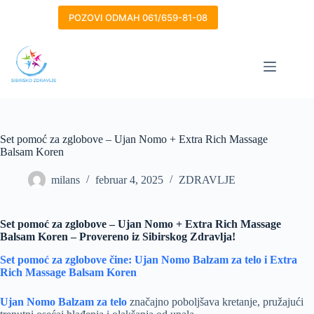
Skip
to
POZOVI ODMAH 061/659-81-08
content
Set pomoć za zglobove – Ujan Nomo + Extra Rich Massage
Balsam Koren
milans
februar 4, 2025
ZDRAVLJE
Set pomoć za zglobove – Ujan Nomo + Extra Rich Massage
Balsam Koren – Provereno iz Sibirskog Zdravlja!
Set pomoć za zglobove čine: Ujan Nomo Balzam za telo i Extra
Rich Massage Balsam Koren
Ujan Nomo Balzam za telo
značajno poboljšava kretanje, pružajući