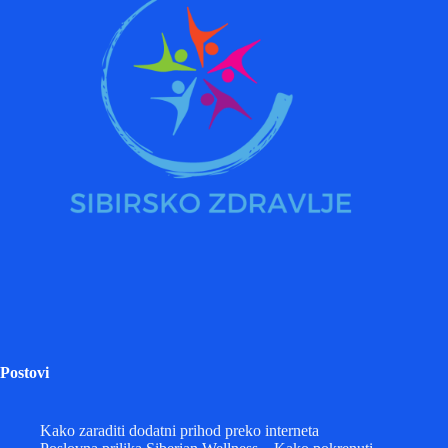
Postovi
Kako zaraditi dodatni prihod preko interneta