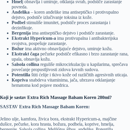
Hmel
j obnavlja i umiruje, otklanja svrab, podstiče zarastanje
povreda.
Anđelika
– koren anđelike ima antiseptičko i protivupalno
dejstvo, podstiče izlučivanje toksina iz kože.
Podbel
stimuliše imunitet, podstiče proces zarastanja i
dezinfikuje.
Bergenija
ima antiseptičko dejstvo i podstiče zarastanje.
Ekstrakt Hypericum-a
ima protivupalna i antibakterijska
svojstva, pospešuje zarastanje.
Božur
ima aktivno obnavljajuće dejstvo, umiruje kožu.
Ekstrakt čaga
pečurke podstiče efikasno i brzo zarastanje rana,
upala, obnavlja kožu.
Salsola collina
reguliše mikrocirkulaciju u kapilarima, sprečava
povećanje propustljivosti zidova krvnih sudova.
Potentilla
štiti ćelije i tkivo kože od različitih agresivnih uticaja.
Кopriva
snabdeva vitaminima, jača, ubrzava otklanjanje
hematoma kod pojave modrica.
Koji je sastav Extra Rich Massage Balsam Koren 280ml?
SASTAV Extra Rich Massage Balsam Koren:
Jelino ulje, kamfora, živica bora, ekstrakt Hypericum-a, majčine
dušice, pečurke, kora hrasta, božura, podbela, koprive, hmelja,
bergenije, Salsola collina, Melilótus álbus, anđelike, Potentilla.