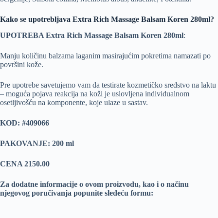
Kako se upotrebljava Extra Rich Massage Balsam Koren 280ml?
UPOTREBA Extra Rich Massage Balsam Koren 280ml
:
Manju količinu balzama laganim masirajućim pokretima namazati po
površini kože.
Pre upotrebe savetujemo vam da testirate kozmetičko sredstvo na laktu
– moguća pojava reakcija na koži je uslovljena individualnom
osetljivošću na komponente, koje ulaze u sastav.
KOD: #409066
PAKOVANJE: 200 ml
CENA 2150.00
Za dodatne informacije o ovom proizvodu, kao i o načinu
njegovog poručivanja popunite sledeću formu: